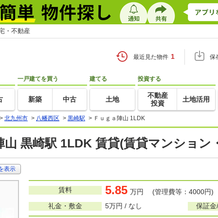
住宅・不動産
1
最近見た物件
保
一戸建てを買う
建てる
投資する
不動産
古
新築
中古
土地
土地活用
投資
>
北九州市
>
八幡西区
>
黒崎駅
>
Ｆｕｇａ陣山 1LDK
山 黒崎駅 1LDK 賃貸(賃貸マンション
を表示
5.85
賃料
万円 (管理費等：4000円)
礼金・敷金
5万円 / なし
保証金