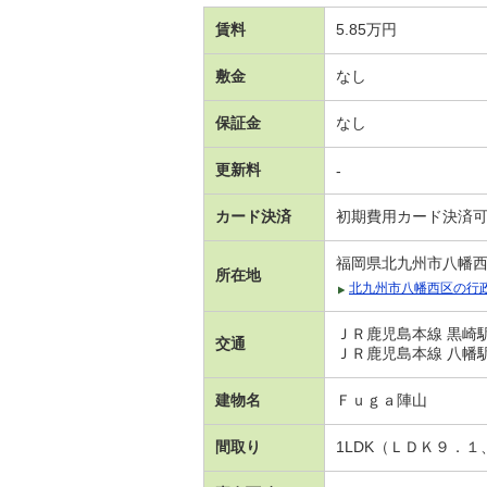
賃料
5.85万円
敷金
なし
保証金
なし
更新料
-
カード決済
初期費用カード決済
福岡県北九州市八幡
所在地
北九州市八幡西区の行
ＪＲ鹿児島本線 黒崎駅
交通
ＪＲ鹿児島本線 八幡駅
建物名
Ｆｕｇａ陣山
間取り
1LDK（ＬＤＫ９．