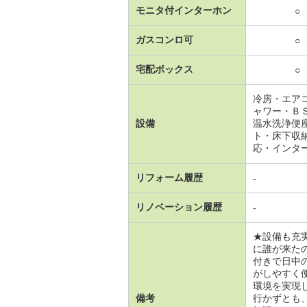
モニタ付インターホン
○
ガスコンロ可
○
宅配ボックス
○
冷房・エア
ャワー・Ｂ
設備
温水洗浄便
ト・床下収
応・インタ
リフォーム履歴
-
リノベーション履歴
-
★設備も充
に誰が来た
付きで日中
がしやすく
環境を実現
備考
行かずとも