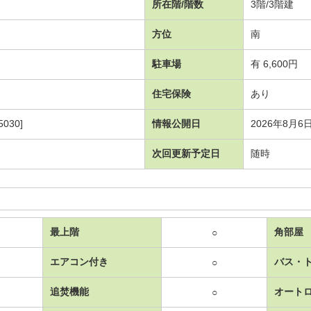
所在階/階数
3階/3階建
方位
南
駐車場
有 6,600円
住宅保険
あり
030]
情報公開日
2026年8月6
次回更新予定日
随時
最上階
角部屋
○
エアコン付き
バス・
○
追焚機能
オート
○