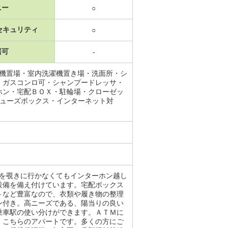
ニー
○
セキュリティ
○
居可
-
濯機置場・室内洗濯機置き場・洗面所・シ
・ガスコンロ可・シャンプードレッサ・
ホン・宅配ＢＯＸ・駐輪場・クローゼッ
シューズボックス・インターネット対
穴を覗きに行かなくてもインターホン越し
設備を備え付けています。宅配ボックス
トなど豊富なので、衣類や履き物の整理
ン付き。高ニーズである、陽当りの良い
乗車駅の使い分けができます。ＡＴＭに
、こちらのアパートです。多くの方にご