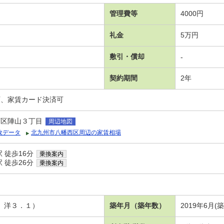
管理費等
4000円
礼金
5万円
敷引・償却
-
契約期間
2年
可、家賃カード決済可
西区陣山３丁目
周辺地図
政データ
北九州市八幡西区周辺の家賃相場
 徒歩16分
乗換案内
 徒歩26分
乗換案内
１、洋３．１）
築年月（築年数）
2019年6月(