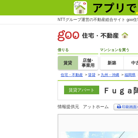
NTTグループ運営の不動産総合サイト goo
借りる
マンションを買う
店舗･
賃貸
新築
中
事業用
住宅・不動産
>
賃貸
>
九州・沖縄
>
福岡県
Ｆｕｇａ陣
賃貸アパート
情報提供元
アットホーム
印刷画面