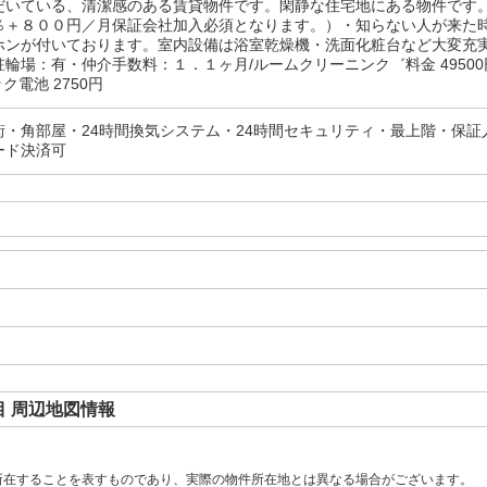
だいている、清潔感のある賃貸物件です。閑静な住宅地にある物件です
％＋８００円／月保証会社加入必須となります。）・知らない人が来た
ホンが付いております。室内設備は浴室乾燥機・洗面化粧台など大変充
輪場：有・仲介手数料：１．１ヶ月/ルームクリーニンク゛料金 49500円
ク電池 2750円
街・角部屋・24時間換気システム・24時間セキュリティ・最上階・保証
ード決済可
 周辺地図情報
所在することを表すものであり、実際の物件所在地とは異なる場合がございます。