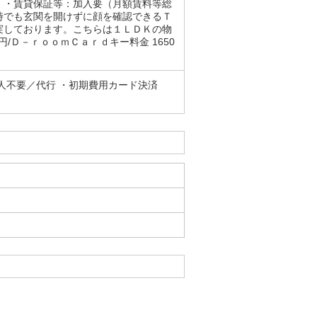
。・賃貸保証等：加入要（月額賃料等総
時でも玄関を開けずに顔を確認できるＴ
実しております。こちらは１ＬＤＫの物
/Ｄ－ｒｏｏｍＣａｒｄキー料金 1650
人不要／代行 ・初期費用カード決済