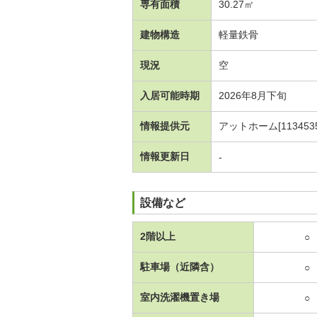
専有面積
30.27㎡
建物構造
軽量鉄骨
現況
空
入居可能時期
2026年8月下旬
情報提供元
アットホーム[1134535
情報更新日
-
設備など
2階以上
○
駐車場（近隣含）
○
室内洗濯機置き場
○