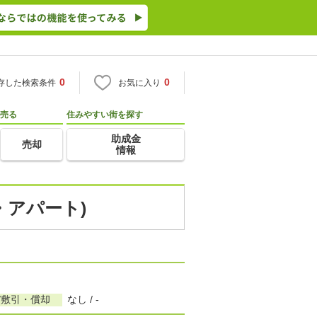
0
0
存した検索条件
お気に入り
売る
住みやすい街を探す
助成金
売却
情報
・アパート)
/敷引・償却
なし / -