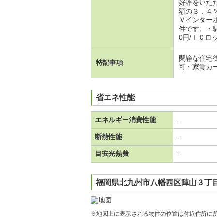
好評をいた
額の３．４
Ｖインター
件です。・駐
0円/ＩＣロッ
閑静な住宅
特記事項
可・家賃カ
省エネ性能
エネルギー消費性能
-
断熱性能
-
目安光熱費
-
福岡県北九州市八幡西区陣山３丁目
※地図上に表示される物件の位置は付近住所に