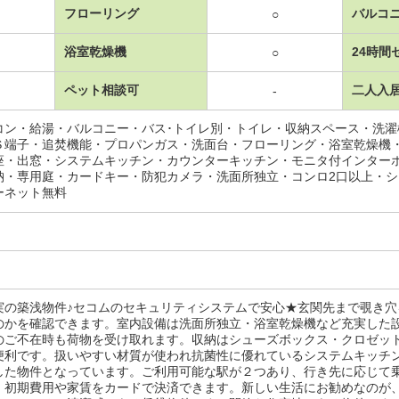
フローリング
バルコ
○
浴室乾燥機
24時間
○
ペット相談可
二人入
-
コン・給湯・バルコニー・バス･トイレ別・トイレ・収納スペース・洗
Ｓ端子・追焚機能・プロパンガス・洗面台・フローリング・浴室乾燥機
座・出窓・システムキッチン・カウンターキッチン・モニタ付インター
納・専用庭・カードキー・防犯カメラ・洗面所独立・コンロ2口以上・
ーネット無料
実の築浅物件♪セコムのセキュリティシステムで安心★玄関先まで覗き
のかを確認できます。室内設備は洗面所独立・浴室乾燥機など充実した
のご不在時も荷物を受け取れます。収納はシューズボックス・クロゼッ
便利です。扱いやすい材質が使われ抗菌性に優れているシステムキッチ
した物件となっています。ご利用可能な駅が２つあり、行き先に応じて
、初期費用や家賃をカードで決済できます。新しい生活にお勧めなのが