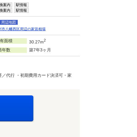
換案内
駅情報
換案内
駅情報
周辺地図
州市八幡西区周辺の家賃相場
有面積
2
30.27m
築年数
築7年3ヶ月
要／代行 ・初期費用カード決済可・家