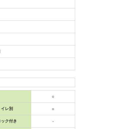
日
○
トイレ別
○
ロック付き
-