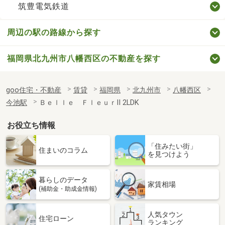
筑豊電気鉄道
周辺の駅の路線から探す
福岡県北九州市八幡西区の不動産を探す
goo住宅・不動産
賃貸
福岡県
北九州市
八幡西区
今池駅
Ｂｅｌｌｅ ＦｌｅｕｒⅡ 2LDK
お役立ち情報
「住みたい街」
住まいのコラム
を見つけよう
暮らしのデータ
家賃相場
(補助金・助成金情報)
人気タウン
住宅ローン
ランキング