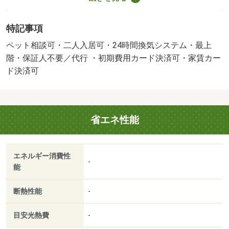
シューズボックス・クロゼットなど豊富なので、広々と空
間を利用することも可能です。セキュリティ面は、オート
特記事項
ロック・ＴＶインターホンなど充実しているので安心して
生活できます。宅配ボックスは通常カードキーや暗証番号
ペット相談可・二人入居可・24時間換気システム・最上
を知っている方しか受け取ることができないので、荷物の
階・保証人不要／代行 ・初期費用カード決済可・家賃カー
盗難の心配がいりません。今引っ越しをお考えの方におす
ド決済可
すめなのが、こちらのアパートです。生活費は半分、楽し
さは二倍の二人入居可能物件。カード決済で手元にお金が
なくても初期費用や家賃支払いができます。全居室フロー
省エネ性能
リング仕様のアパートです。インターネット回線の契約が
いらないため、どの回線が良いかわからない方でも手軽に
インターネットを使い始めることができます。こちらのア
エネルギー消費性
パートは追い焚き機能の付いた浴室になります。新築物件
-
能
で、順風満帆な新生活を送ってください。・賃貸保証等：
加入要（初回保証料３５０００円、月額保証料賃料等総額
断熱性能
-
の１％＋８００円／月保証会社加入必須となります。）・
鍵交換代：あり１６，５００円～・収納はシューズボック
目安光熱費
-
ス・クロゼットなどが備え付けられているので、衣類や日