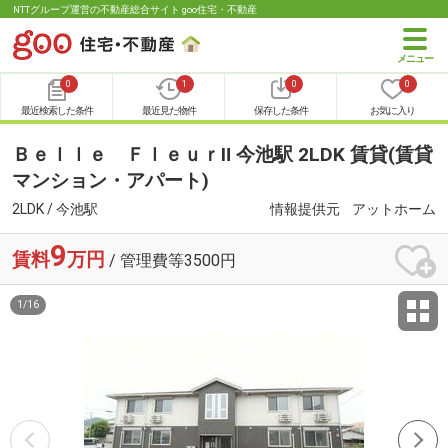
NTTグループ運営の不動産総合サイト goo住宅・不動産
0
1
0
0
最近検索した条件
最近見た物件
保存した条件
お気に入り
Ｂｅｌｌｅ ＦｌｅｕｒⅡ 今池駅 2LDK 賃貸(賃貸
マンション・アパート)
2LDK / 今池駅
情報提供元
アットホーム
9
賃料
万円
/ 管理費等3500円
1
/
16