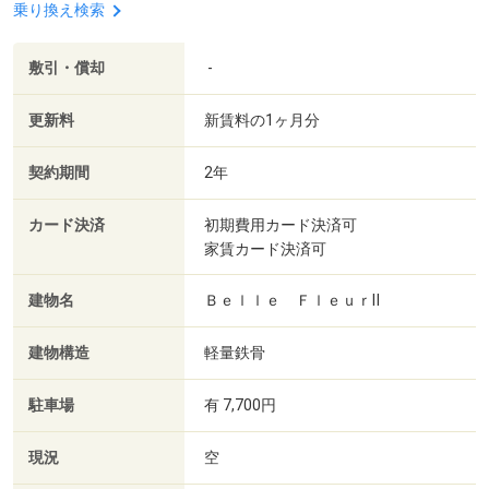
乗り換え検索
敷引・償却
-
更新料
新賃料の1ヶ月分
契約期間
2年
カード決済
初期費用カード決済可
家賃カード決済可
建物名
Ｂｅｌｌｅ ＦｌｅｕｒⅡ
建物構造
軽量鉄骨
駐車場
有 7,700円
現況
空