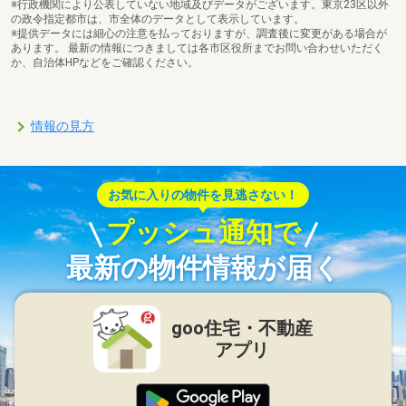
※行政機関により公表していない地域及びデータがございます。東京23区以外
の政令指定都市は、市全体のデータとして表示しています。
※提供データには細心の注意を払っておりますが、調査後に変更がある場合が
あります。 最新の情報につきましては各市区役所までお問い合わせいただく
か、自治体HPなどをご確認ください。
情報の見方
お気に入りの物件を見逃さない！
プッシュ通知で
最新の物件情報が届く
goo住宅・不動産
アプリ