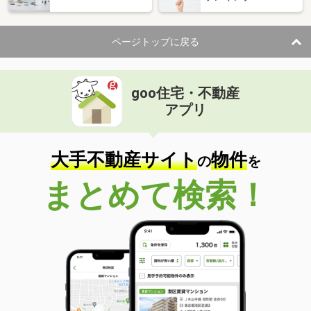
ページトップに戻る
goo住宅・不動産
アプリ
大手不動産サイト
物件
の
を
まとめて検索！