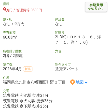
賃料
初期費用
9
を知りたい
/ 管理費等 3500円
万円
敷 / 礼
保証金
なし / 9万円
なし
専有面積
間取り
2
2LDK(ＬＤＫ１３．６、洋
60.03m
７．１、洋４．６)
所在階 / 階数
方位
2階 / 2階建
築年数
物件タイプ
2026年4月
賃貸アパート
新築
住所
福岡県北九州市八幡西区引野２丁目
地図
交通
筑豊電鉄 今池駅 徒歩21分
筑豊電鉄 永犬丸駅 徒歩23分
筑豊電鉄 森下駅 徒歩25分