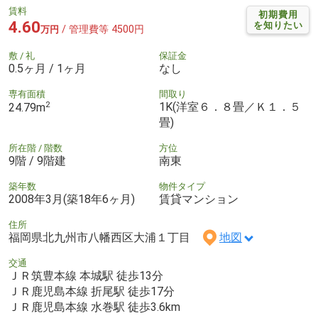
賃料
初期費用
4.60
を知りたい
/ 管理費等 4500円
万円
敷 / 礼
保証金
0.5ヶ月 / 1ヶ月
なし
専有面積
間取り
2
1K(洋室６．８畳／Ｋ１．５
24.79m
畳)
所在階 / 階数
方位
9階 / 9階建
南東
築年数
物件タイプ
2008年3月(築18年6ヶ月)
賃貸マンション
住所
福岡県北九州市八幡西区大浦１丁目
地図
交通
ＪＲ筑豊本線 本城駅 徒歩13分
ＪＲ鹿児島本線 折尾駅 徒歩17分
ＪＲ鹿児島本線 水巻駅 徒歩3.6km