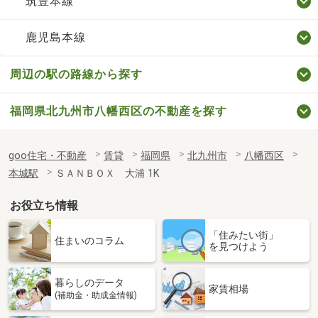
筑豊本線
鹿児島本線
周辺の駅の路線から探す
福岡県北九州市八幡西区の不動産を探す
goo住宅・不動産
賃貸
福岡県
北九州市
八幡西区
本城駅
ＳＡＮＢＯＸ 大浦 1K
お役立ち情報
「住みたい街」
住まいのコラム
を見つけよう
暮らしのデータ
家賃相場
(補助金・助成金情報)