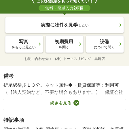
このお部屋をもっと知りたい！
無料・簡単入力2項目
実際に物件を見学
したい
写真
初期費用
設備
をもっと見たい
を聞く
について聞く
お問い合わせ先
（株）トーマスリビング 黒崎店
備考
折尾駅徒歩１３分。ネット無料◆・賃貸保証等：利用可
（【法人契約など、不要な場合もあります。】 保証会社
に掛かる料金：初回引落時１０，０００円）・維持費等：
続きを見る
火災保険８００円／月・独立洗面台の１Ｋ。オートロッ
ク、モニタ付インターホンとセキュリティ対策も施されて
特記事項
おり、女性の一人暮らしや新社会人の方にオススメの物件
です。初期費用の分割相談・クレジット支払い可能で