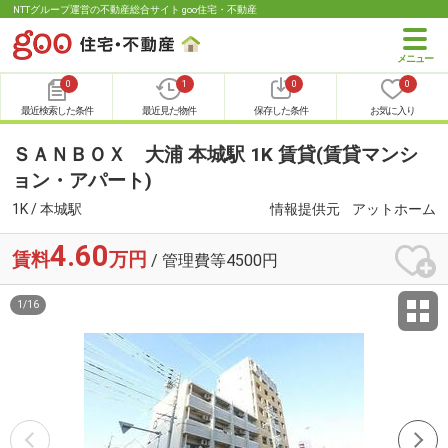
NTTグループ運営の不動産総合サイト goo住宅・不動産
0
1
0
0
最近検索した条件
最近見た物件
保存した条件
お気に入り
ＳＡＮＢＯＸ 大浦 本城駅 1K 賃貸(賃貸マンシ
ョン・アパート)
1K / 本城駅
情報提供元
アットホーム
4.60
賃料
万円
/ 管理費等4500円
1
/
16