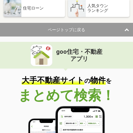
人気タウン
住宅ローン
ランキング
ページトップに戻る
goo住宅・不動産
アプリ
大手不動産サイト
物件
の
を
まとめて検索！