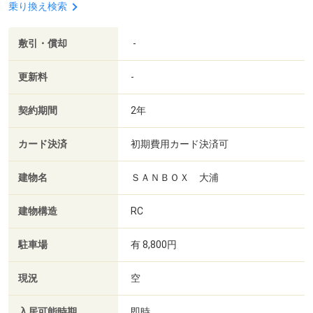
乗り換え検索
敷引・償却
-
更新料
-
契約期間
2年
カード決済
初期費用カード決済可
建物名
ＳＡＮＢＯＸ 大浦
建物構造
RC
駐車場
有 8,800円
現況
空
入居可能時期
即時