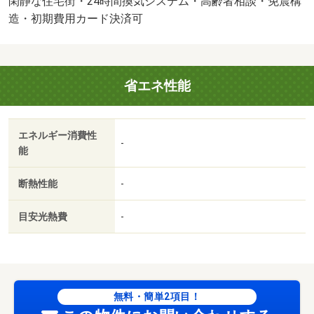
閑静な住宅街・24時間換気システム・高齢者相談・免震構
す！・バイク置場：有・駐輪場：有・仲介手数料：１．１
造・初期費用カード決済可
ヶ月/鍵交換代 19800円
省エネ性能
エネルギー消費性
-
能
断熱性能
-
目安光熱費
-
無料・簡単2項目！