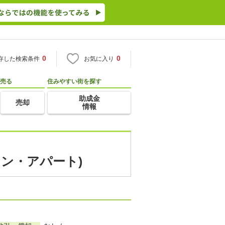
0
0
存した検索条件
お気に入り
売る
住みやすい街を探す
助成金
売却
情報
ョン・アパート)