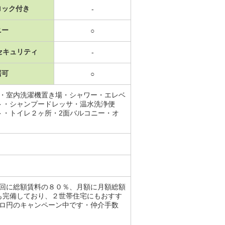
ロック付き
-
ニー
○
セキュリティ
-
居可
○
場・室内洗濯機置き場・シャワー・エレベ
ト・シャンプードレッサ・温水洗浄便
ト・トイレ２ヶ所・2面バルコニー・オ
初回に総額賃料の８０％、月額に月額総額
も完備しており、２世帯住宅にもおすす
ゼロ円のキャンペーン中です・仲介手数