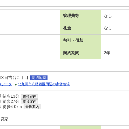
管理費等
なし
礼金
なし
敷引・償却
-
契約期間
2年
可
西区日吉台２丁目
周辺地図
政データ
北九州市八幡西区周辺の家賃相場
 徒歩13分
乗換案内
 徒歩27分
乗換案内
徒歩4.0km
乗換案内
目貸家