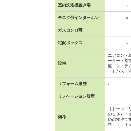
室内洗濯機置き場
○
モニタ付インターホン
○
ガスコンロ可
-
宅配ボックス
-
エアコン・
ーター・都
設備
座・システ
ートバス・
リフォーム履歴
-
リノベーション履歴
-
【トーマス
の１％）・
備考
めの物件で
料：１．１