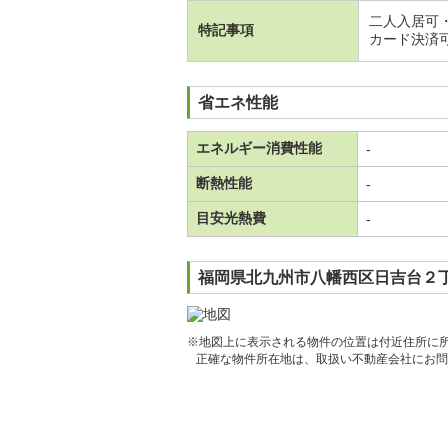
二人入居可
特記事項
カード決済
省エネ性能
エネルギー消費性能
-
断熱性能
-
目安光熱費
-
福岡県北九州市八幡西区日吉台２丁
※地図上に表示される物件の位置は付近住所に
正確な物件所在地は、取扱い不動産会社にお問