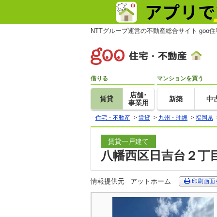
NTTグループ運営の不動産総合サイト goo
借りる
マンションを買う
店舗･
賃貸
新築
中
事業用
住宅・不動産
>
賃貸
>
九州・沖縄
>
福岡県
賃貸一戸建て
八幡西区日吉台２丁目
情報提供元
アットホーム
印刷画面