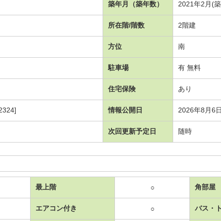
築年月（築年数）
2021年2月(
所在階/階数
2階建
方位
南
駐車場
有 無料
住宅保険
あり
324]
情報公開日
2026年8月6
次回更新予定日
随時
最上階
角部屋
○
エアコン付き
バス・
○