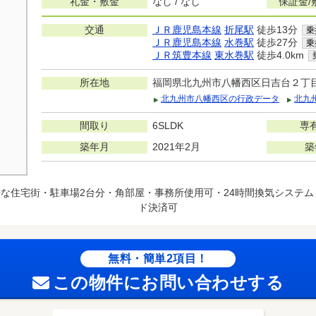
礼金・敷金
なし / なし
保証金/
交通
ＪＲ鹿児島本線
折尾駅
徒歩13分
乗
ＪＲ鹿児島本線
水巻駅
徒歩27分
乗
ＪＲ筑豊本線
東水巻駅
徒歩4.0km
所在地
福岡県北九州市八幡西区日吉台２丁
北九州市八幡西区の行政データ
北九
間取り
6SLDK
専
築年月
2021年2月
築
な住宅街・駐車場2台分・角部屋・事務所使用可・24時間換気システ
ド決済可
無料・簡単2項目！
この物件にお問い合わせする