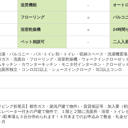
追焚機能
オート
-
フローリング
バルコ
○
浴室乾燥機
24時間
○
ペット相談可
二人入
-
給湯・バルコニー・バス･トイレ別・トイレ・収納スペース・洗濯機置
市ガス・洗面台・フローリング・浴室乾燥機・ウォークインクローゼッ
ムキッチン・カウンターキッチン・モニタ付インターホン・クローゼッ
洗面所独立・コンロ2口以上・シューズインクローク・3口以上コンロ
リビング折尾店】都市ガス・築浅戸建て物件♪・賃貸保証等：加入要（
エレベーター付きの戸建て物件で、１階と２階に洗面所・浴室・トイレ
す♪駐車場も３台分停められます！４月末までのお申込みで敷金・礼金
ヶ月