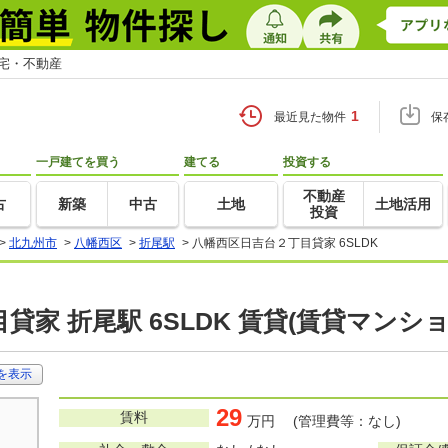
住宅・不動産
1
最近見た物件
保
一戸建てを買う
建てる
投資する
不動産
古
新築
中古
土地
土地活用
投資
>
北九州市
>
八幡西区
>
折尾駅
>
八幡西区日吉台２丁目貸家 6SLDK
貸家 折尾駅 6SLDK 賃貸(賃貸マンシ
を表示
29
賃料
万円 (管理費等：なし)