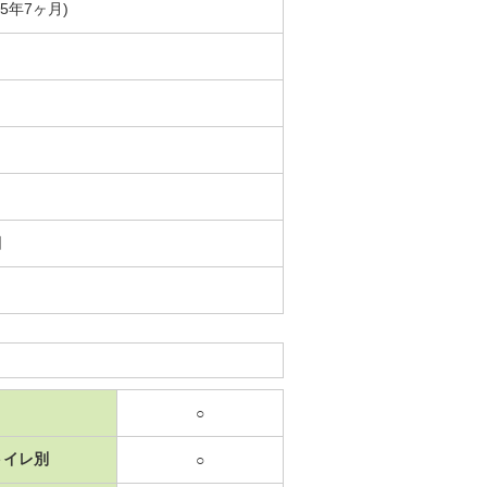
築5年7ヶ月)
日
○
トイレ別
○