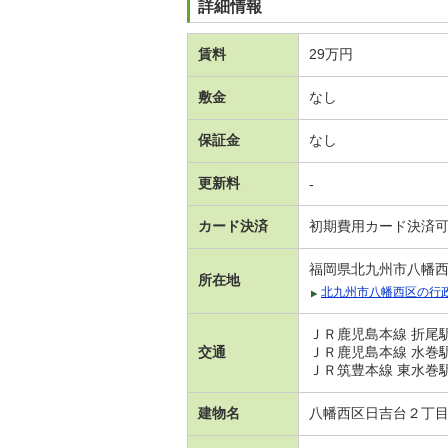
詳細情報
賃料
29万円
敷金
なし
保証金
なし
更新料
-
カード決済
初期費用カード決済
福岡県北九州市八幡
所在地
北九州市八幡西区の行
ＪＲ鹿児島本線 折尾駅
交通
ＪＲ鹿児島本線 水巻駅
ＪＲ筑豊本線 東水巻駅 
建物名
八幡西区日吉台２丁