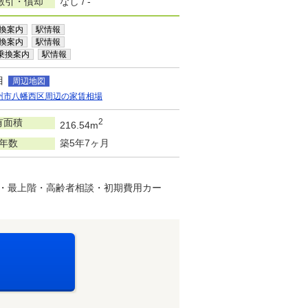
敷引・償却
なし / -
換案内
駅情報
換案内
駅情報
乗換案内
駅情報
目
周辺地図
州市八幡西区周辺の家賃相場
有面積
2
216.54m
年数
築5年7ヶ月
ム・最上階・高齢者相談・初期費用カー