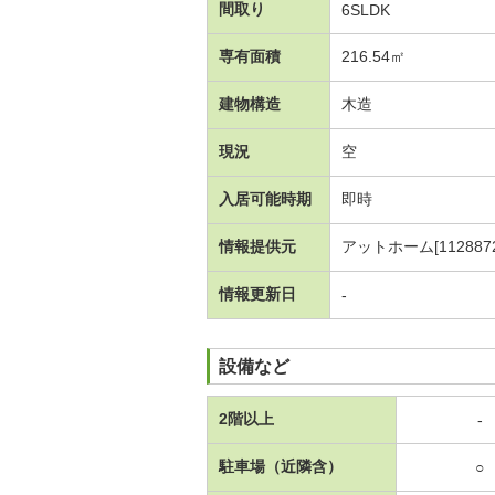
間取り
6SLDK
専有面積
216.54㎡
建物構造
木造
現況
空
入居可能時期
即時
情報提供元
アットホーム[1128872
情報更新日
-
設備など
2階以上
-
駐車場（近隣含）
○