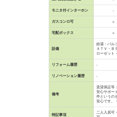
モニタ付インターホン
-
ガスコンロ可
○
宅配ボックス
○
給湯・バル
設備
ＡＴＶ・Ｂ
ローゼット
リフォーム履歴
-
リノベーション履歴
-
賃貸保証等
安心サポー
備考
件というの
安心です。・
二人入居可
特記事項