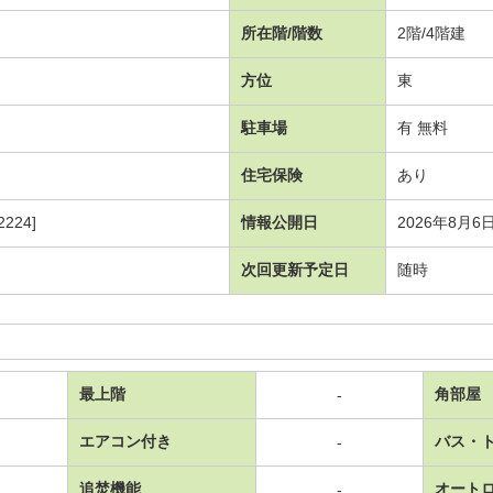
所在階/階数
2階/4階建
方位
東
駐車場
有 無料
住宅保険
あり
224]
情報公開日
2026年8月6
次回更新予定日
随時
最上階
角部屋
-
エアコン付き
バス・
-
追焚機能
オート
-