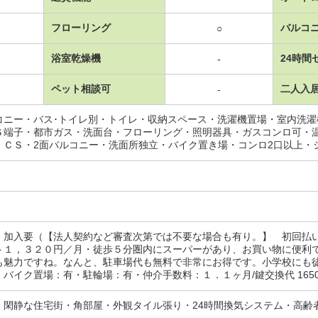
フローリング
バルコ
○
浴室乾燥機
24時間
-
ペット相談可
二人入
-
コニー・バス･トイレ別・トイレ・収納スペース・洗濯機置場・室内洗
Ｓ端子・都市ガス・洗面台・フローリング・照明器具・ガスコンロ可・
・ＣＳ・2面バルコニー・洗面所独立・バイク置き場・コンロ2口以上・
：加入要（【法人契約など審査次第では不要な場合も有り。】 初回払
ト１，３２０円／月・徒歩５分圏内にスーパーがあり、お買い物に便利
も魅力ですね。なんと、駐車場代も無料で非常にお得です。小学校にも
バイク置場：有・駐輪場：有・仲介手数料：１．１ヶ月/鍵交換代 165
・閑静な住宅街・角部屋・外観タイル張り・24時間換気システム・高齢