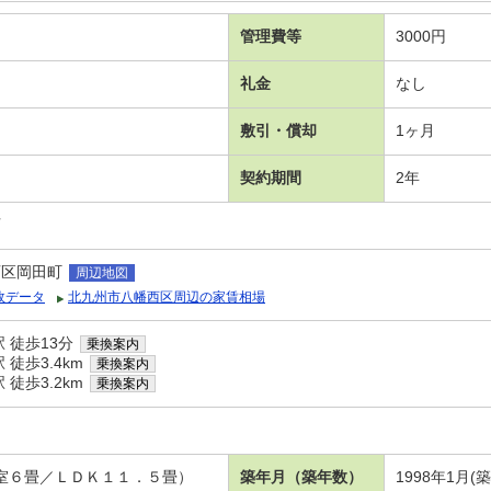
管理費等
3000円
礼金
なし
敷引・償却
1ヶ月
契約期間
2年
可
西区岡田町
周辺地図
政データ
北九州市八幡西区周辺の家賃相場
 徒歩13分
乗換案内
徒歩3.4km
乗換案内
徒歩3.2km
乗換案内
洋室６畳／ＬＤＫ１１．５畳）
築年月（築年数）
1998年1月(