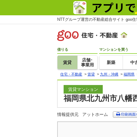
NTTグループ運営の不動産総合サイト goo
借りる
マンションを買う
店舗･
賃貸
新築
中
事業用
住宅・不動産
>
賃貸
>
九州・沖縄
>
福岡県
賃貸マンション
福岡県北九州市八幡西
情報提供元
アットホーム
印刷画面