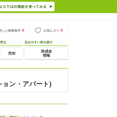
0
0
存した検索条件
お気に入り
売る
住みやすい街を探す
助成金
売却
情報
ション・アパート)