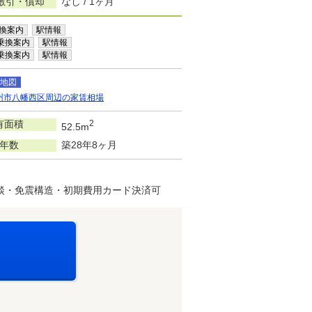
敷引・償却
なし / 1ヶ月
換案内
駅情報
乗換案内
駅情報
乗換案内
駅情報
地図
州市八幡西区周辺の家賃相場
有面積
2
52.5m
年数
築28年8ヶ月
談・免震構造・初期費用カード決済可