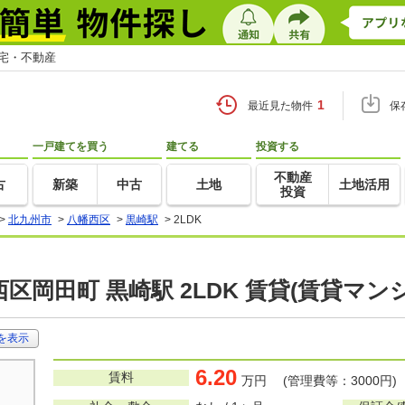
住宅・不動産
1
最近見た物件
保
一戸建てを買う
建てる
投資する
不動産
古
新築
中古
土地
土地活用
投資
>
北九州市
>
八幡西区
>
黒崎駅
>
2LDK
区岡田町 黒崎駅 2LDK 賃貸(賃貸マン
を表示
6.20
賃料
万円 (管理費等：3000円)