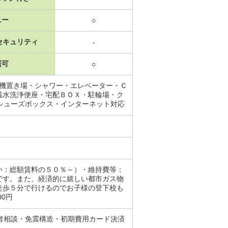
ニー
○
セキュリティ
-
居可
○
濯機置き場・シャワー・エレベーター・Ｃ
温水洗浄便座・宅配ＢＯＸ・駐輪場・ク
シューズボックス・インターネット対応
い：総額賃料の５０％～）・維持費等：
です。また、経済的に嬉しい都市ガス物
徒歩５分で行けるのでお子様の登下校も
00円
者相談・免震構造・初期費用カード決済