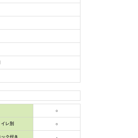
日
○
トイレ別
○
ロック付き
-