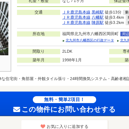
礼金・敷金
なし / 1ヶ月
保証金/
交通
ＪＲ鹿児島本線
黒崎駅
徒歩13分
乗
ＪＲ鹿児島本線
八幡駅
徒歩3.4km
ＪＲ鹿児島本線
陣原駅
徒歩3.2km
所在地
福岡県北九州市八幡西区岡田町
周辺
北九州市八幡西区の行政データ
北九
間取り
2LDK
専
築年月
1998年1月
築
静な住宅街・角部屋・外観タイル張り・24時間換気システム・高齢者相
無料・簡単2項目！
この物件にお問い合わせする
お気に入りに追加する