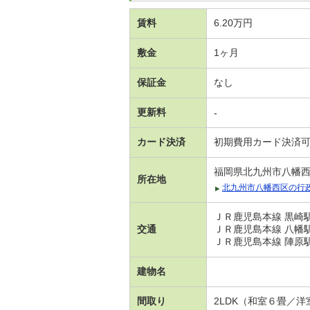
賃料
6.20万円
敷金
1ヶ月
保証金
なし
更新料
-
カード決済
初期費用カード決済
福岡県北九州市八幡
所在地
北九州市八幡西区の行
ＪＲ鹿児島本線 黒崎駅
交通
ＪＲ鹿児島本線 八幡駅 
ＪＲ鹿児島本線 陣原駅 
建物名
間取り
2LDK（和室６畳／