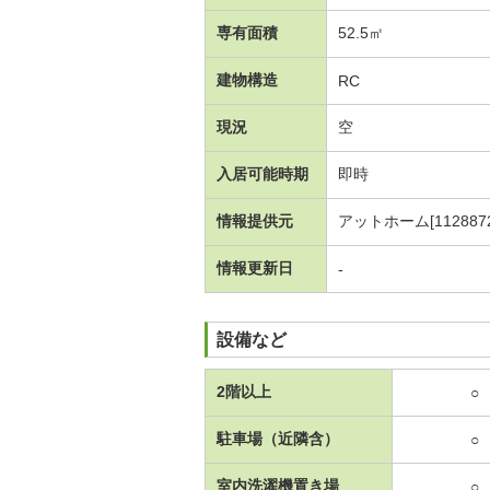
専有面積
52.5㎡
建物構造
RC
現況
空
入居可能時期
即時
情報提供元
アットホーム[1128872
情報更新日
-
設備など
2階以上
○
駐車場（近隣含）
○
室内洗濯機置き場
○