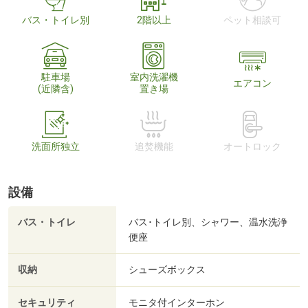
バス・トイレ別
2階以上
ペット相談可
駐車場
室内洗濯機
エアコン
(近隣含)
置き場
洗面所独立
追焚機能
オートロック
設備
バス・トイレ
バス･トイレ別、シャワー、温水洗浄
便座
収納
シューズボックス
セキュリティ
モニタ付インターホン