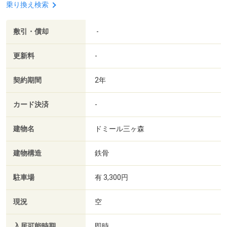
乗り換え検索
敷引・償却
-
更新料
-
契約期間
2年
カード決済
-
建物名
ドミール三ヶ森
建物構造
鉄骨
駐車場
有 3,300円
現況
空
入居可能時期
即時