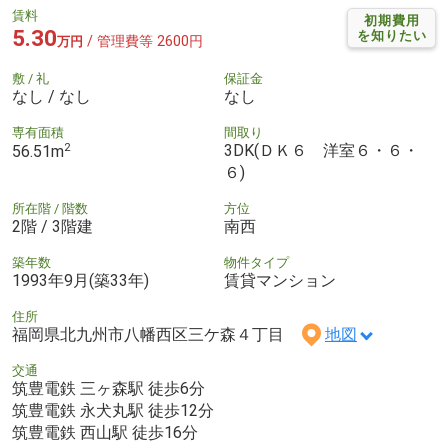
賃料
初期費用
5.30
を知りたい
/ 管理費等 2600円
万円
敷 / 礼
保証金
なし / なし
なし
専有面積
間取り
2
3DK(ＤＫ６ 洋室６・６・
56.51m
６)
所在階 / 階数
方位
2階 / 3階建
南西
築年数
物件タイプ
1993年9月(築33年)
賃貸マンション
住所
福岡県北九州市八幡西区三ケ森４丁目
地図
交通
筑豊電鉄 三ヶ森駅 徒歩6分
筑豊電鉄 永犬丸駅 徒歩12分
筑豊電鉄 西山駅 徒歩16分