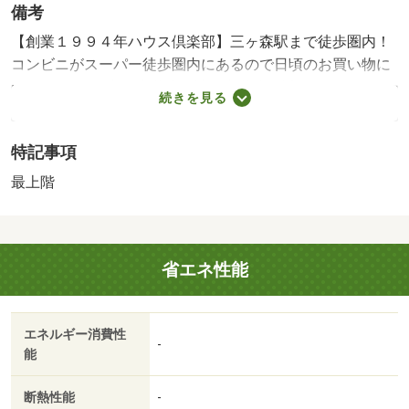
備考
【創業１９９４年ハウス倶楽部】三ヶ森駅まで徒歩圏内！
コンビニがスーパー徒歩圏内にあるので日頃のお買い物に
は困りません♪中尾小学校、沖田中学校も近くにあるので子
続きを見る
育てファミリーにおススメです！エアコン付き♪・賃貸保証
等：加入要（契約時：２２０００円、月額：賃料総額の
特記事項
２．２％又は５．５％必要。）・維持費等：ｒｕｕｍサポ
ート費用１，９８０円／月・【創業１９９４年ハウス倶楽
最上階
部】三ヶ森駅まで徒歩圏内！/クリーニング費 70000円/鍵
セット費 3300円
省エネ性能
エネルギー消費性
-
能
断熱性能
-