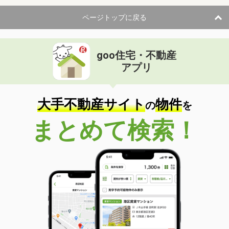
ページトップに戻る
goo住宅・不動産
アプリ
大手不動産サイト
物件
の
を
まとめて検索！