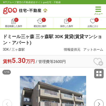
NTTグループ運営の不動産総合サイト goo住宅・不動産
0
1
0
0
最近検索した条件
最近見た物件
保存した条件
お気に入り
ドミール三ヶ森 三ヶ森駅 3DK 賃貸(賃貸マンショ
ン・アパート)
3DK / 三ヶ森駅
情報提供元
アットホーム
5.30
賃料
万円
/ 管理費等2600円
1
/
16