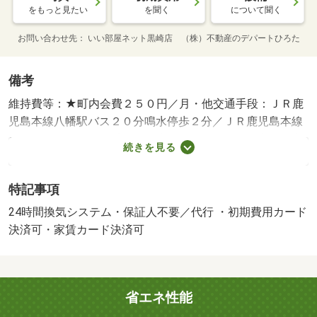
をもっと見たい
を聞く
について聞く
お問い合わせ先
いい部屋ネット黒崎店 （株）不動産のデパートひろた
備考
維持費等：★町内会費２５０円／月・他交通手段：ＪＲ鹿
児島本線八幡駅バス２０分鳴水停歩２分／ＪＲ鹿児島本線
枝光駅バス２８分八千代町停歩１３分・閑静な住宅街に立
続きを見る
地。バス停が近く、黒崎駅・八幡駅へのアクセス便利。ド
ラッグストアやコンビニ、病院も近くて何をするにも便利
特記事項
な住環境。室内設備が充実した単身向けのお部屋。ぜひお
問い合わせください。・バイク置場：空なし・駐輪場：空
24時間換気システム・保証人不要／代行 ・初期費用カード
なし・仲介手数料：４２，９００円
決済可・家賃カード決済可
省エネ性能