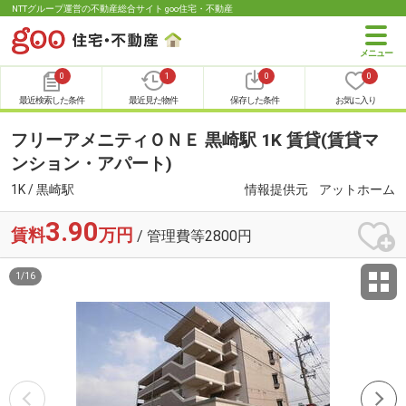
NTTグループ運営の不動産総合サイト goo住宅・不動産
0
1
0
0
最近検索した条件
最近見た物件
保存した条件
お気に入り
フリーアメニティＯＮＥ 黒崎駅 1K 賃貸(賃貸マ
ンション・アパート)
1K / 黒崎駅
情報提供元
アットホーム
3.90
賃料
万円
/ 管理費等2800円
1
/
16