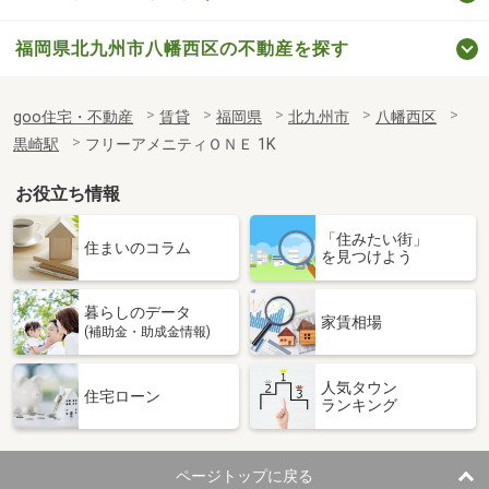
福岡県北九州市八幡西区の不動産を探す
goo住宅・不動産
賃貸
福岡県
北九州市
八幡西区
黒崎駅
フリーアメニティＯＮＥ 1K
お役立ち情報
「住みたい街」
住まいのコラム
を見つけよう
暮らしのデータ
家賃相場
(補助金・助成金情報)
人気タウン
住宅ローン
ランキング
ページトップに戻る