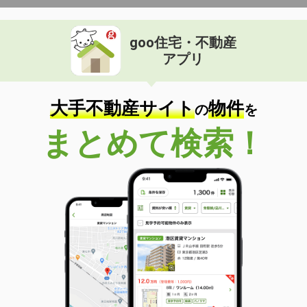
goo住宅・不動産
アプリ
大手不動産サイト
物件
の
を
まとめて検索！