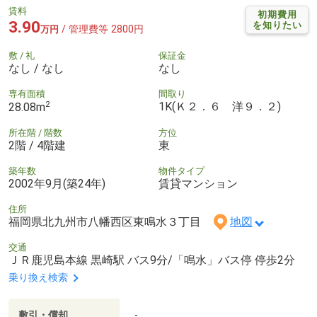
賃料
初期費用
3.90
を知りたい
/ 管理費等 2800円
万円
敷 / 礼
保証金
なし / なし
なし
専有面積
間取り
2
1K(Ｋ２．６ 洋９．２)
28.08m
所在階 / 階数
方位
2階 / 4階建
東
築年数
物件タイプ
2002年9月(築24年)
賃貸マンション
住所
福岡県北九州市八幡西区東鳴水３丁目
地図
交通
ＪＲ鹿児島本線 黒崎駅 バス9分/「鳴水」バス停 停歩2分
乗り換え検索
敷引・償却
-