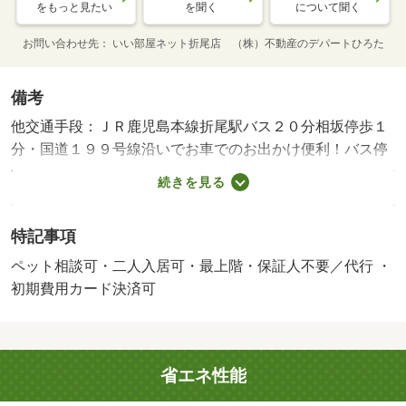
をもっと見たい
を聞く
について聞く
お問い合わせ先
いい部屋ネット折尾店 （株）不動産のデパートひろた
備考
他交通手段：ＪＲ鹿児島本線折尾駅バス２０分相坂停歩１
分・国道１９９号線沿いでお車でのお出かけ便利！バス停
が近くて駅へのアクセス良好！イオン若松やスーパーやコ
続きを見る
ンビニ等も近くて便利な住環境！ペット飼育可、ネット無
料、オートロック完備ですよ☆・バイク置場：空なし・駐
特記事項
輪場：空なし・仲介手数料：５８，３００円
ペット相談可・二人入居可・最上階・保証人不要／代行 ・
初期費用カード決済可
省エネ性能