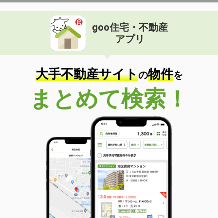
goo住宅・不動産
アプリ
大手不動産サイト
物件
の
を
まとめて検索！