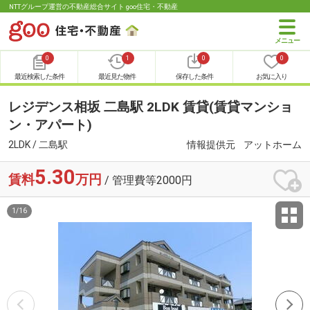
NTTグループ運営の不動産総合サイト goo住宅・不動産
0
1
0
0
最近検索した条件
最近見た物件
保存した条件
お気に入り
レジデンス相坂 二島駅 2LDK 賃貸(賃貸マンショ
ン・アパート)
2LDK / 二島駅
情報提供元
アットホーム
5.30
賃料
万円
/ 管理費等2000円
1
/
16