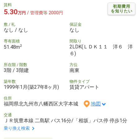
賃料
初期費用
5.30
を知りたい
/ 管理費等 2000円
万円
敷 / 礼
保証金
なし / なし
なし
専有面積
間取り
2
2LDK(ＬＤＫ１１ 洋６ 洋
51.48m
６)
所在階 / 階数
方位
3階 / 3階建
南東
築年数
物件タイプ
1999年1月(築27年8ヶ月)
賃貸アパート
住所
福岡県北九州市八幡西区大字本城
地図
交通
ＪＲ筑豊本線 二島駅 バス16分/「相坂」バス停 停歩1分
乗り換え検索