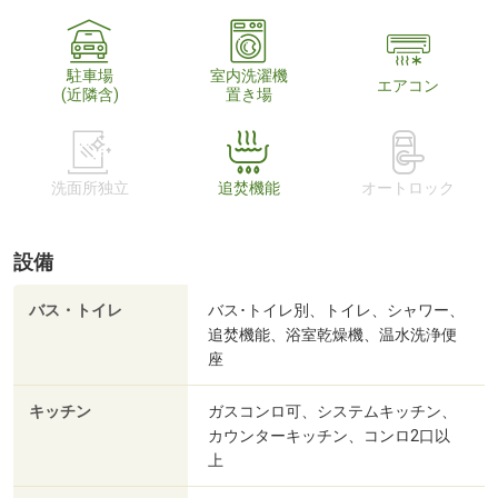
駐車場
室内洗濯機
エアコン
(近隣含)
置き場
洗面所独立
追焚機能
オートロック
設備
バス・トイレ
バス･トイレ別、トイレ、シャワー、
追焚機能、浴室乾燥機、温水洗浄便
座
キッチン
ガスコンロ可、システムキッチン、
カウンターキッチン、コンロ2口以
上