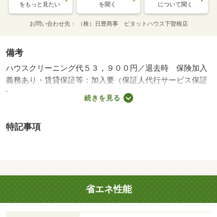
をもっと見たい
を聞く
について聞く
お問い合わせ先
（株）日豊商事 ピタットハウス下曽根店
備考
ハウスクリーニング代５３，９００円／退去時 保険加入
義務あり・賃貸保証等：加入要（保証人代行サービス保証
料・家賃集金サービス手数料 １０，０００円／入居時、
続きを見る
以降は月額賃料の１％／毎月（入居期間中）、他プラン
有）・維持費等：２台目駐車場５，５００円／月/消毒施工
特記事項
料(当社扱) 17050円
省エネ性能