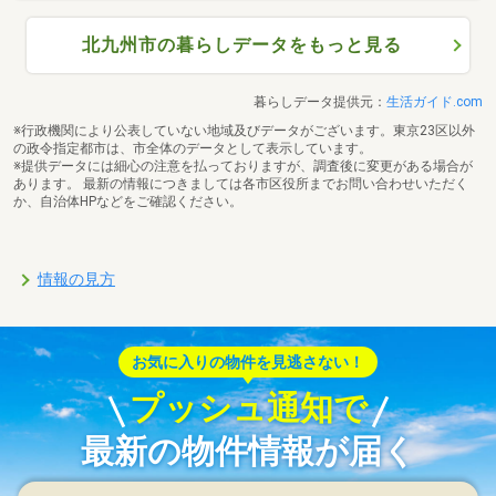
北九州市の暮らしデータをもっと見る
暮らしデータ提供元：
生活ガイド.com
※行政機関により公表していない地域及びデータがございます。東京23区以外
の政令指定都市は、市全体のデータとして表示しています。
※提供データには細心の注意を払っておりますが、調査後に変更がある場合が
あります。 最新の情報につきましては各市区役所までお問い合わせいただく
か、自治体HPなどをご確認ください。
情報の見方
お気に入りの物件を見逃さない！
プッシュ通知で
最新の物件情報が届く