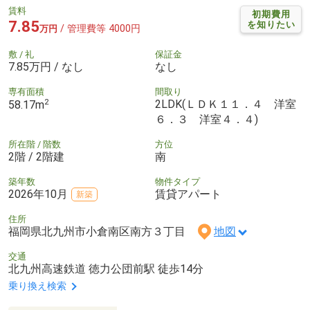
賃料
初期費用
7.85
を知りたい
/ 管理費等 4000円
万円
敷 / 礼
保証金
7.85万円 / なし
なし
専有面積
間取り
2
2LDK(ＬＤＫ１１．４ 洋室
58.17m
６．３ 洋室４．４)
所在階 / 階数
方位
2階 / 2階建
南
築年数
物件タイプ
2026年10月
賃貸アパート
新築
住所
福岡県北九州市小倉南区南方３丁目
地図
交通
北九州高速鉄道 徳力公団前駅 徒歩14分
乗り換え検索