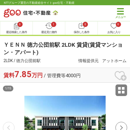
NTTグループ運営の不動産総合サイト goo住宅・不動産
0
1
0
0
最近検索した条件
最近見た物件
保存した条件
お気に入り
ＹＥＮＮ 徳力公団前駅 2LDK 賃貸(賃貸マンショ
ン・アパート)
2LDK / 徳力公団前駅
情報提供元
アットホーム
7.85
賃料
万円
/ 管理費等4000円
1
/
15