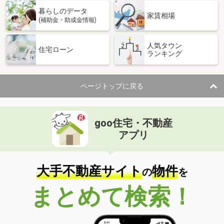
暮らしのデータ
家賃相場
(補助金・助成金情報)
人気タウン
住宅ローン
ランキング
ページトップに戻る
goo住宅・不動産
アプリ
大手不動産サイト
物件
の
を
まとめて検索！