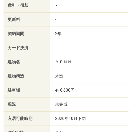
敷引・償却
-
更新料
-
契約期間
2年
カード決済
-
建物名
ＹＥＮＮ
建物構造
木造
駐車場
有 6,600円
現況
未完成
入居可能時期
2026年10月下旬