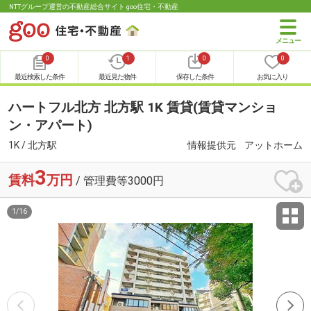
NTTグループ運営の不動産総合サイト goo住宅・不動産
0
1
0
0
最近検索した条件
最近見た物件
保存した条件
お気に入り
ハートフル北方 北方駅 1K 賃貸(賃貸マンショ
ン・アパート)
1K / 北方駅
情報提供元
アットホーム
3
賃料
万円
/ 管理費等3000円
1
/
16