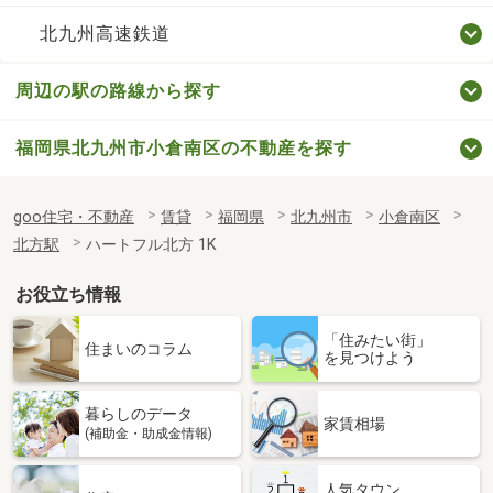
北九州高速鉄道
周辺の駅の路線から探す
福岡県北九州市小倉南区の不動産を探す
goo住宅・不動産
賃貸
福岡県
北九州市
小倉南区
北方駅
ハートフル北方 1K
お役立ち情報
「住みたい街」
住まいのコラム
を見つけよう
暮らしのデータ
家賃相場
(補助金・助成金情報)
人気タウン