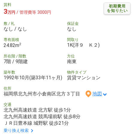
賃料
初期費用
3
を知りたい
/ 管理費等 3000円
万円
敷 / 礼
保証金
なし / なし
なし
専有面積
間取り
2
1K(洋９ Ｋ２)
24.82m
所在階 / 階数
方位
7階 / 9階建
南東
築年数
物件タイプ
1992年10月(築33年11ヶ月)
賃貸マンション
住所
福岡県北九州市小倉南区北方３丁目
地図
交通
北九州高速鉄道 北方駅 徒歩1分
北九州高速鉄道 競馬場前駅 徒歩8分
ＪＲ日豊本線 城野駅 徒歩21分
乗り換え検索