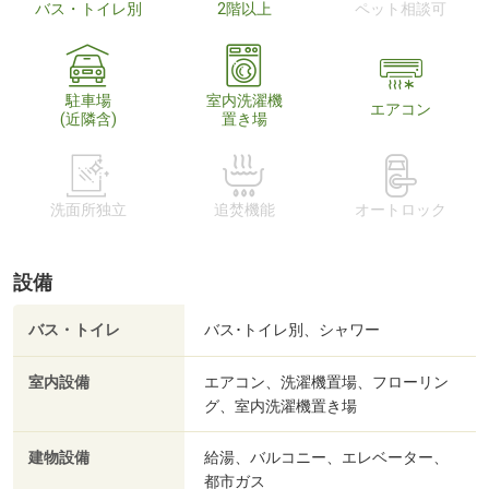
バス・トイレ別
2階以上
ペット相談可
駐車場
室内洗濯機
エアコン
(近隣含)
置き場
洗面所独立
追焚機能
オートロック
設備
バス・トイレ
バス･トイレ別、シャワー
室内設備
エアコン、洗濯機置場、フローリン
グ、室内洗濯機置き場
建物設備
給湯、バルコニー、エレベーター、
都市ガス