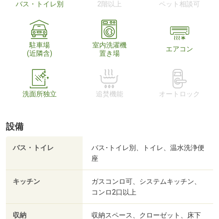
バス・トイレ別
2階以上
ペット相談可
駐車場
室内洗濯機
エアコン
(近隣含)
置き場
洗面所独立
追焚機能
オートロック
設備
バス・トイレ
バス･トイレ別、トイレ、温水洗浄便
座
キッチン
ガスコンロ可、システムキッチン、
コンロ2口以上
収納
収納スペース、クローゼット、床下