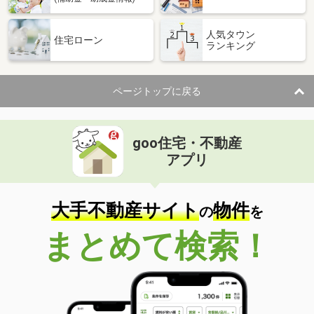
人気タウン
住宅ローン
ランキング
ページトップに戻る
goo住宅・不動産
アプリ
大手不動産サイト
物件
の
を
まとめて検索！