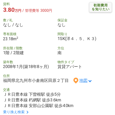
賃料
初期費用
3.80
を知りたい
/ 管理費等 3000円
万円
敷 / 礼
保証金
なし / なし
なし
専有面積
間取り
2
1SK(洋４．５、Ｋ３)
23.18m
所在階 / 階数
方位
1階 / 2階建
南
築年数
物件タイプ
2008年1月(築18年8ヶ月)
賃貸アパート
住所
福岡県北九州市小倉南区田原２丁目
地図
交通
ＪＲ日豊本線 下曽根駅 徒歩5分
ＪＲ日豊本線 朽網駅 徒歩3.6km
ＪＲ日豊本線 安部山公園駅 徒歩4.0km
乗り換え検索