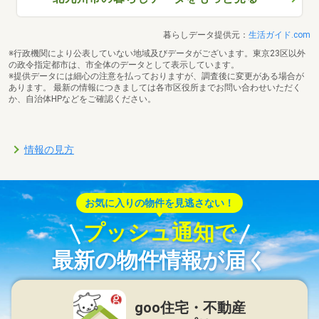
暮らしデータ提供元：
生活ガイド.com
※行政機関により公表していない地域及びデータがございます。東京23区以外
の政令指定都市は、市全体のデータとして表示しています。
※提供データには細心の注意を払っておりますが、調査後に変更がある場合が
あります。 最新の情報につきましては各市区役所までお問い合わせいただく
か、自治体HPなどをご確認ください。
情報の見方
お気に入りの物件を見逃さない！
プッシュ通知で
最新の物件情報が届く
goo住宅・不動産