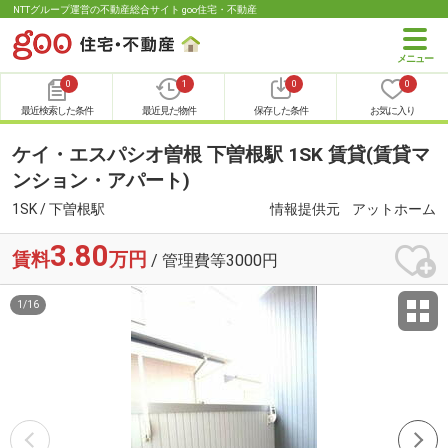
NTTグループ運営の不動産総合サイト goo住宅・不動産
0
1
0
0
最近検索した条件
最近見た物件
保存した条件
お気に入り
ケイ・エスパシオ曽根 下曽根駅 1SK 賃貸(賃貸マ
ンション・アパート)
1SK / 下曽根駅
情報提供元
アットホーム
3.80
賃料
万円
/ 管理費等3000円
1
/
16