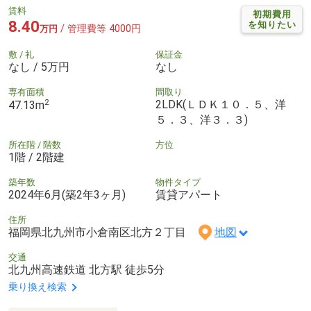
賃料
初期費用
8.40
を知りたい
/ 管理費等 4000円
万円
敷 / 礼
保証金
なし / 5万円
なし
専有面積
間取り
2
2LDK(ＬＤＫ１０．５、洋
47.13m
５．３、洋３．３)
所在階 / 階数
方位
1階 / 2階建
築年数
物件タイプ
2024年6月(築2年3ヶ月)
賃貸アパート
住所
福岡県北九州市小倉南区北方２丁目
地図
交通
北九州高速鉄道 北方駅 徒歩5分
乗り換え検索