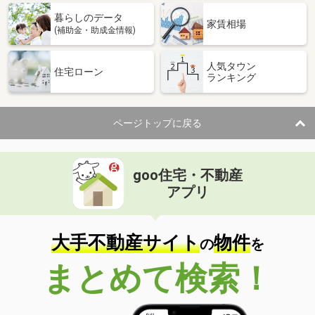
暮らしのデータ
家賃相場
(補助金・助成金情報)
人気タウン
住宅ローン
ランキング
ページトップに戻る
goo住宅・不動産
アプリ
大手不動産サイト
物件
の
を
まとめて検索！