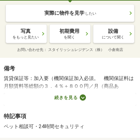
実際に物件を見学
したい
写真
初期費用
設備
をもっと見たい
を聞く
について聞く
お問い合わせ先
スタイリッシュレジデンス（株） 小倉南店
備考
賃貸保証等：加入要（機関保証加入必須。 機関保証料は
月額賃料等総額の３．４％＋８００円／月（商品あ
り））・鍵交換代：あり１６，５００円～・２ＬＤＫで
続きを見る
広々ファミリー様や同棲される方にもオススメ♪ペット飼育
可能物件！都市ガスなので光熱費も安い！専用庭ありま
特記事項
す！収納スペース盛沢山♪モニター付きインターホンで安心
♪・駐輪場：有/ＩＣロック電池（初回） 2750円/室内清掃
ペット相談可・24時間セキュリティ
費用 60500円