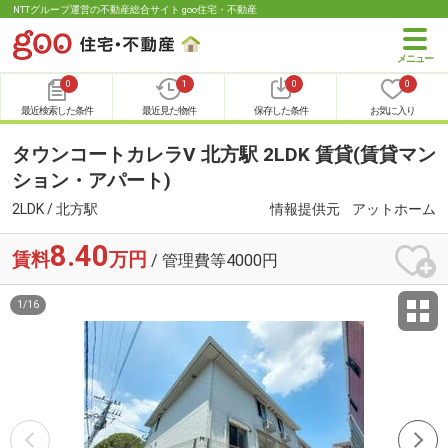
NTTグループ運営の不動産総合サイト goo住宅・不動産
0
1
0
0
最近検索した条件
最近見た物件
保存した条件
お気に入り
タウンコートカレラⅤ 北方駅 2LDK 賃貸(賃貸マン
ション・アパート)
2LDK / 北方駅
情報提供元
アットホーム
8.40
賃料
万円
/ 管理費等4000円
1
/
16