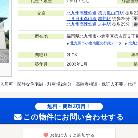
礼金・敷金
1ヶ月 / なし
保証金/
交通
北九州高速鉄道
徳力嵐山口駅
徒歩2
ＪＲ日田彦山線
志井駅
徒歩29分
乗
北九州高速鉄道
志井駅
徒歩29分
乗
所在地
福岡県北九州市小倉南区徳吉西２丁
北九州市小倉南区の行政データ
北九
間取り
2LDK
専
築年月
2003年1月
築
入居可・閑静な住宅街・駐車場2台分・高齢者相談・保証人不要／代行
無料・簡単2項目！
この物件にお問い合わせする
お気に入りに追加する