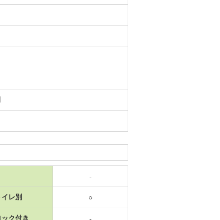
日
-
トイレ別
○
ロック付き
-