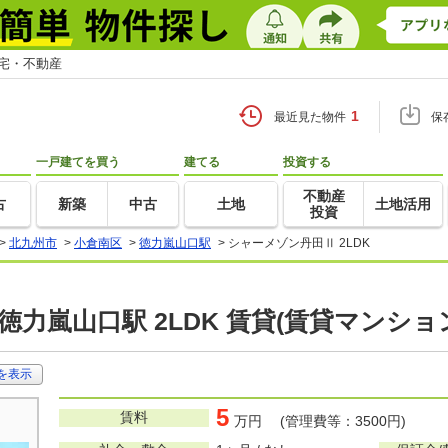
住宅・不動産
1
最近見た物件
保
一戸建てを買う
建てる
投資する
不動産
古
新築
中古
土地
土地活用
投資
>
北九州市
>
小倉南区
>
徳力嵐山口駅
>
シャーメゾン丹田Ⅱ 2LDK
徳力嵐山口駅 2LDK 賃貸(賃貸マンショ
を表示
5
賃料
万円 (管理費等：3500円)