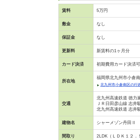
賃料
5万円
敷金
なし
保証金
なし
更新料
新賃料の1ヶ月分
カード決済
初期費用カード決済
福岡県北九州市小倉
所在地
北九州市小倉南区の行
北九州高速鉄道 徳力嵐
交通
ＪＲ日田彦山線 志井駅
北九州高速鉄道 志井駅
建物名
シャーメゾン丹田Ⅱ
間取り
2LDK（ＬＤＫ１２