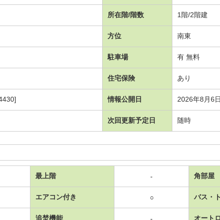
所在階/階数
1階/2階建
方位
南東
駐車場
有 無料
住宅保険
あり
430]
情報公開日
2026年8月6
次回更新予定日
随時
最上階
角部屋
-
エアコン付き
バス・
○
追焚機能
オート
-