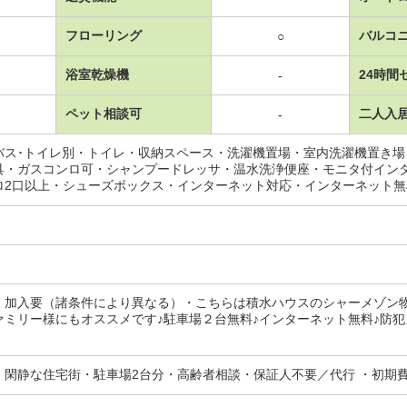
フローリング
バルコ
○
浴室乾燥機
24時間
-
ペット相談可
二人入
-
バス･トイレ別・トイレ・収納スペース・洗濯機置場・室内洗濯機置き
具・ガスコンロ可・シャンプードレッサ・温水洗浄便座・モニタ付イン
ロ2口以上・シューズボックス・インターネット対応・インターネット
：加入要（諸条件により異なる）・こちらは積水ハウスのシャーメゾン
ァミリー様にもオススメです♪駐車場２台無料♪インターネット無料♪防犯
・閑静な住宅街・駐車場2台分・高齢者相談・保証人不要／代行 ・初期