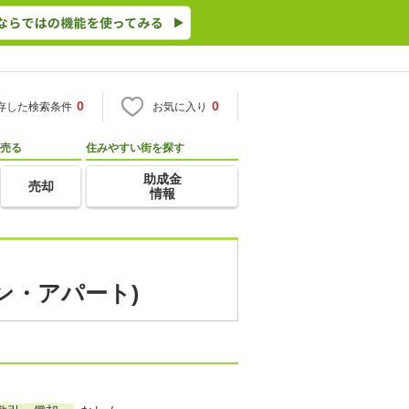
0
0
存した検索条件
お気に入り
売る
住みやすい街を探す
助成金
売却
情報
ン・アパート)