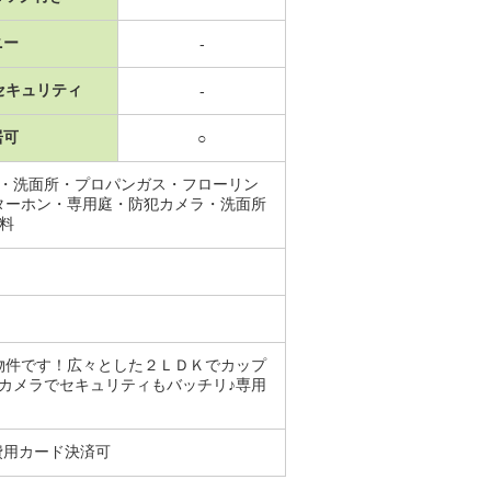
ニー
-
セキュリティ
-
居可
○
場・洗面所・プロパンガス・フローリン
ターホン・専用庭・防犯カメラ・洗面所
無料
物件です！広々とした２ＬＤＫでカップ
カメラでセキュリティもバッチリ♪専用
費用カード決済可