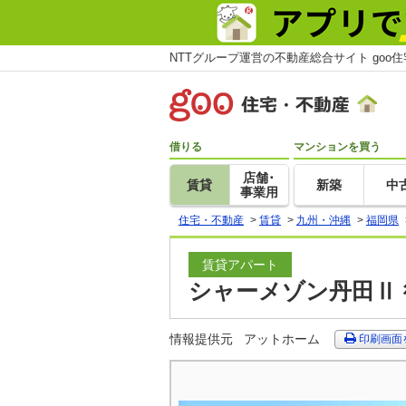
NTTグループ運営の不動産総合サイト goo
借りる
マンションを買う
店舗･
賃貸
新築
中
事業用
住宅・不動産
>
賃貸
>
九州・沖縄
>
福岡県
賃貸アパート
シャーメゾン丹田Ⅱ 
情報提供元
アットホーム
印刷画面