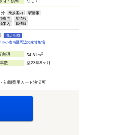
敷引・償却
なし / -
2分
乗換案内
駅情報
換案内
駅情報
換案内
駅情報
目
周辺地図
州市小倉南区周辺の家賃相場
有面積
2
54.81m
年数
築23年8ヶ月
 ・初期費用カード決済可