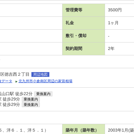
管理費等
3500円
礼金
1ヶ月
敷引・償却
-
契約期間
2年
可
南区徳吉西２丁目
周辺地図
政データ
北九州市小倉南区周辺の家賃相場
山口駅 徒歩22分
乗換案内
 徒歩29分
乗換案内
 徒歩29分
乗換案内
．５、洋６．１、洋５．１）
築年月（築年数）
2003年1月(