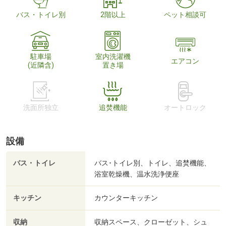
バス・トイレ別
2階以上
ペット相談可
駐車場
室内洗濯機
エアコン
(近隣含)
置き場
洗面所独立
追焚機能
オートロック
設備
バス・トイレ
バス･トイレ別、トイレ、追焚機能、
浴室乾燥機、温水洗浄便座
キッチン
カウンターキッチン
収納
収納スペース、クローゼット、シュ