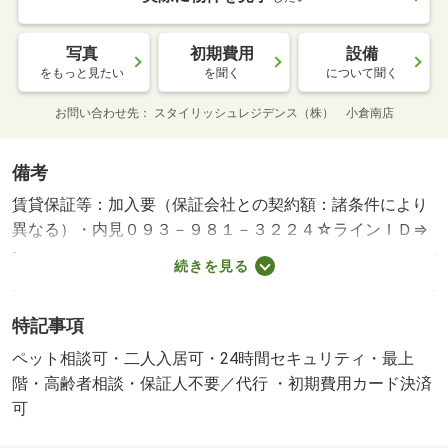
写真
初期費用
設備
をもっと見たい
を聞く
について聞く
お問い合わせ先
スタイリッシュレジデンス（株） 小倉南店
備考
賃貸保証等：加入要（保証会社との契約額：諸条件により
異なる）・内見０９３－９８１－３２２４☆ラインＩＤ⇒
＠５３９ｃｋａｄｅ 【シャーメゾンショップ小倉南店ス
続きを見る
タイリッシュレジデンス】 広々とした２ＬＤＫで一人暮
らしの方やカップル様にもオススメです！インターネット
特記事項
無料
ペット相談可・二人入居可・24時間セキュリティ・最上
階・高齢者相談・保証人不要／代行 ・初期費用カード決済
可