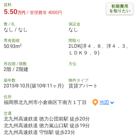
賃料
初期費用
5.50
を知りたい
/ 管理費等 4000円
万円
敷 / 礼
保証金
なし / なし
なし
専有面積
間取り
2
2LDK(洋４．８、洋４．３、
50.93m
ＬＤＫ９．９)
所在階 / 階数
方位
2階 / 2階建
築年数
物件タイプ
2015年10月(築10年11ヶ月)
賃貸アパート
住所
福岡県北九州市小倉南区下南方１丁目
地図
交通
北九州高速鉄道 徳力公団前駅 徒歩20分
北九州高速鉄道 徳力嵐山口駅 徒歩19分
北九州高速鉄道 守恒駅 徒歩23分