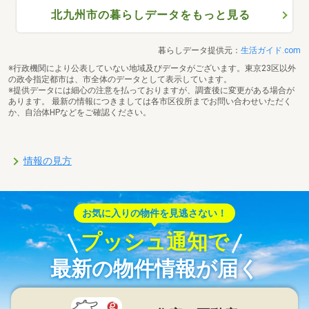
北九州市の暮らしデータをもっと見る
暮らしデータ提供元：
生活ガイド.com
※行政機関により公表していない地域及びデータがございます。東京23区以外
の政令指定都市は、市全体のデータとして表示しています。
※提供データには細心の注意を払っておりますが、調査後に変更がある場合が
あります。 最新の情報につきましては各市区役所までお問い合わせいただく
か、自治体HPなどをご確認ください。
情報の見方
お気に入りの物件を見逃さない！
プッシュ通知で
最新の物件情報が届く