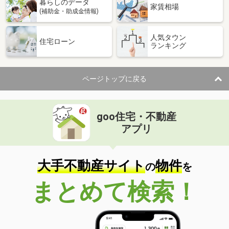
暮らしのデータ
家賃相場
(補助金・助成金情報)
人気タウン
住宅ローン
ランキング
ページトップに戻る
goo住宅・不動産
アプリ
大手不動産サイト
物件
の
を
まとめて検索！