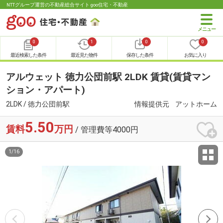
NTTグループ運営の不動産総合サイト goo住宅・不動産
0
1
0
0
最近検索した条件
最近見た物件
保存した条件
お気に入り
アルウェット 徳力公団前駅 2LDK 賃貸(賃貸マン
ション・アパート)
2LDK / 徳力公団前駅
情報提供元
アットホーム
5.50
賃料
万円
/ 管理費等4000円
1
/
16