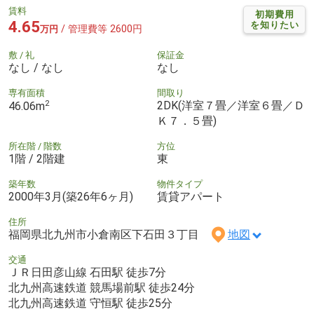
賃料
初期費用
4.65
を知りたい
/ 管理費等 2600円
万円
敷 / 礼
保証金
なし / なし
なし
専有面積
間取り
2
2DK(洋室７畳／洋室６畳／Ｄ
46.06m
Ｋ７．５畳)
所在階 / 階数
方位
1階 / 2階建
東
築年数
物件タイプ
2000年3月(築26年6ヶ月)
賃貸アパート
住所
福岡県北九州市小倉南区下石田３丁目
地図
交通
ＪＲ日田彦山線 石田駅 徒歩7分
北九州高速鉄道 競馬場前駅 徒歩24分
北九州高速鉄道 守恒駅 徒歩25分