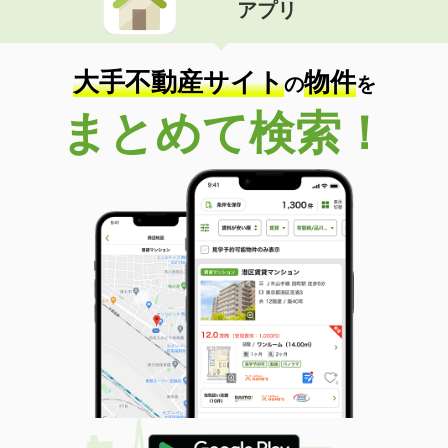
アプリ
大手不動産サイト
物件
の
を
まとめて検索！