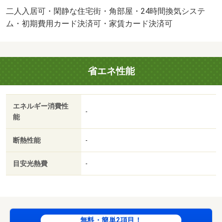
有・駐輪場：有・仲介手数料：１．１ヶ月/クリーニング費
二人入居可・閑静な住宅街・角部屋・24時間換気システ
用 80000円/鍵セット費 3300円
ム・初期費用カード決済可・家賃カード決済可
省エネ性能
エネルギー消費性
-
能
断熱性能
-
目安光熱費
-
無料・簡単2項目！