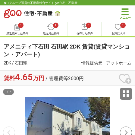
NTTグループ運営の不動産総合サイト goo住宅・不動産
0
1
0
0
最近検索した条件
最近見た物件
保存した条件
お気に入り
アメニティ下石田 石田駅 2DK 賃貸(賃貸マンショ
ン・アパート)
2DK / 石田駅
情報提供元
アットホーム
4.65
賃料
万円
/ 管理費等2600円
1
/
14