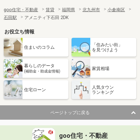
goo住宅・不動産
賃貸
福岡県
北九州市
小倉南区
石田駅
アメニティ下石田 2DK
お役立ち情報
「住みたい街」
住まいのコラム
を見つけよう
暮らしのデータ
家賃相場
(補助金・助成金情報)
人気タウン
住宅ローン
ランキング
ページトップに戻る
goo住宅・不動産