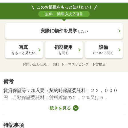
このお部屋をもっと知りたい！
無料・簡単入力2項目
実際に物件を見学
したい
写真
初期費用
設備
をもっと見たい
を聞く
について聞く
お問い合わせ先
（株）トーマスリビング 下曽根店
備考
賃貸保証等：加入要（契約時保証委託料：２２，０００
円 月額保証委託料：賃料総額の２．２％又は５．
５％）・維持費等：ｒｕｕｍサポート費用１，９８０円／
続きを見る
月・ＪＲ石田駅まで５５０Ｍ☆インターネト無料やシャン
プードレッサー等設備も充実した２ＤＫです☆★通勤、通
特記事項
学、お出かけにもおススメの物件です☆★・バイク置場：