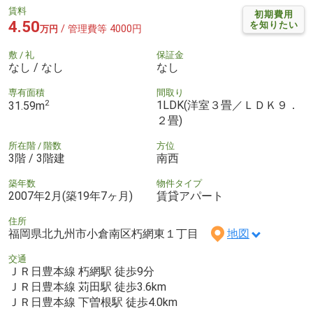
賃料
初期費用
4.50
を知りたい
/ 管理費等 4000円
万円
敷 / 礼
保証金
なし / なし
なし
専有面積
間取り
2
1LDK(洋室３畳／ＬＤＫ９．
31.59m
２畳)
所在階 / 階数
方位
3階 / 3階建
南西
築年数
物件タイプ
2007年2月(築19年7ヶ月)
賃貸アパート
住所
福岡県北九州市小倉南区朽網東１丁目
地図
交通
ＪＲ日豊本線 朽網駅 徒歩9分
ＪＲ日豊本線 苅田駅 徒歩3.6km
ＪＲ日豊本線 下曽根駅 徒歩4.0km