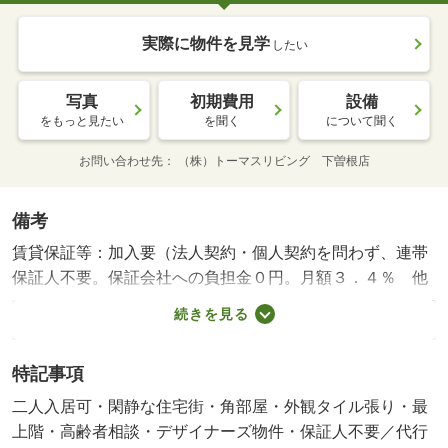
実際に物件を見学
したい
写真
初期費用
設備
をもっと見たい
を聞く
について聞く
お問い合わせ先
（株）トーマスリビング 下曽根店
備考
賃貸保証等：加入要（法人契約・個人契約を問わず、連帯
保証人不要。保証会社への負担金０円。月額３．４％ 他
プランあり）・ＪＲ朽網駅の隣とこれ以上ない好立地物件♪
続きを見る
歩いて１分で駅に着きます☆☆室内もウォシュレットやモ
ニター付インターホンなど充実の設備内容♪♪寝坊の許され
特記事項
ない方！！こちらの物件はいかがですか？・バイク置場：
有・駐輪場：有・仲介手数料：１．１ヶ月
二人入居可・閑静な住宅街・角部屋・外観タイル張り・最
上階・高齢者相談・デザイナーズ物件・保証人不要／代行