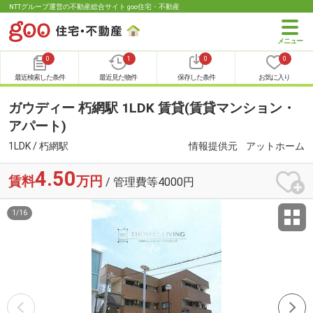
NTTグループ運営の不動産総合サイト goo住宅・不動産
0
1
0
0
最近検索した条件
最近見た物件
保存した条件
お気に入り
ガウディー 朽網駅 1LDK 賃貸(賃貸マンション・
アパート)
1LDK / 朽網駅
情報提供元
アットホーム
4.50
賃料
万円
/ 管理費等4000円
1
/
16