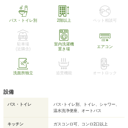
バス・トイレ別
2階以上
ペット相談可
駐車場
室内洗濯機
エアコン
(近隣含)
置き場
洗面所独立
追焚機能
オートロック
設備
バス・トイレ
バス･トイレ別、トイレ、シャワー、
温水洗浄便座、オートバス
キッチン
ガスコンロ可、コンロ2口以上