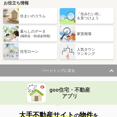
お役立ち情報
「住みたい街」
住まいのコラム
を見つけよう
暮らしのデータ
家賃相場
(補助金・助成金情報)
人気タウン
住宅ローン
ランキング
ページトップに戻る
goo住宅・不動産
アプリ
大手不動産サイト
物件
の
を