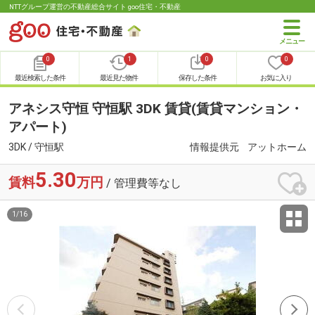
NTTグループ運営の不動産総合サイト goo住宅・不動産
0
1
0
0
最近検索した条件
最近見た物件
保存した条件
お気に入り
アネシス守恒 守恒駅 3DK 賃貸(賃貸マンション・
アパート)
3DK / 守恒駅
情報提供元
アットホーム
5.30
賃料
万円
/ 管理費等なし
1
/
16