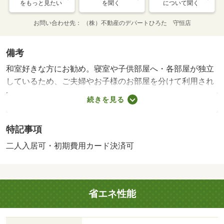
をもっと見たい
を聞く
について聞く
お問い合わせ先
（株）不動産のデパートひろた 守恒店
備考
和室好きな方にお勧め。寝室や子供部屋へ・各部屋が独立
しているため、ご夫婦やお子様のお部屋を分けて利用され
たい御家庭にお勧め・バイク置場：空なし・駐輪場：空な
続きを見る
し・仲介手数料：５８，３００円
特記事項
二人入居可・初期費用カード決済可
省エネ性能