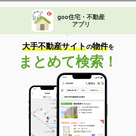
goo住宅・不動産
アプリ
大手不動産サイト
物件
の
を
まとめて検索！