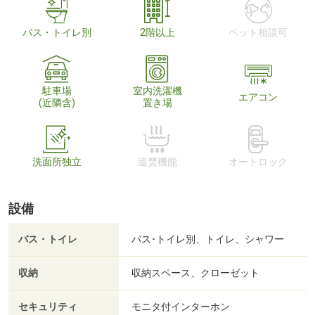
バス・トイレ別
2階以上
ペット相談可
駐車場
室内洗濯機
エアコン
(近隣含)
置き場
洗面所独立
追焚機能
オートロック
設備
バス・トイレ
バス･トイレ別、トイレ、シャワー
収納
収納スペース、クローゼット
セキュリティ
モニタ付インターホン