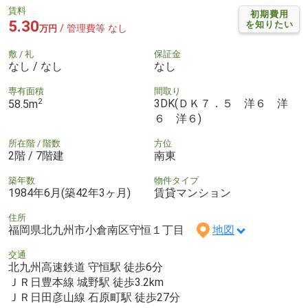
賃料
初期費用
5.30
を知りたい
/ 管理費等 なし
万円
敷 / 礼
保証金
なし / なし
なし
専有面積
間取り
2
3DK(ＤＫ７．５ 洋６ 洋
58.5m
６ 洋６)
所在階 / 階数
方位
2階 / 7階建
南東
築年数
物件タイプ
1984年6月(築42年3ヶ月)
賃貸マンション
住所
福岡県北九州市小倉南区守恒１丁目
地図
交通
北九州高速鉄道 守恒駅 徒歩6分
ＪＲ日豊本線 城野駅 徒歩3.2km
ＪＲ日田彦山線 石原町駅 徒歩27分