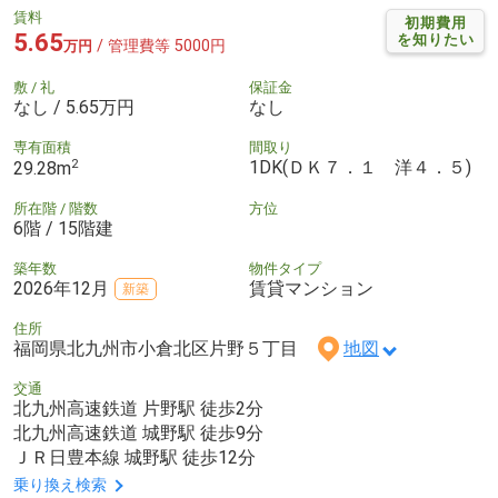
賃料
初期費用
5.65
を知りたい
/ 管理費等 5000円
万円
敷 / 礼
保証金
なし / 5.65万円
なし
専有面積
間取り
2
1DK(ＤＫ７．１ 洋４．５)
29.28m
所在階 / 階数
方位
6階 / 15階建
築年数
物件タイプ
2026年12月
賃貸マンション
新築
住所
福岡県北九州市小倉北区片野５丁目
地図
交通
北九州高速鉄道 片野駅 徒歩2分
北九州高速鉄道 城野駅 徒歩9分
ＪＲ日豊本線 城野駅 徒歩12分
乗り換え検索