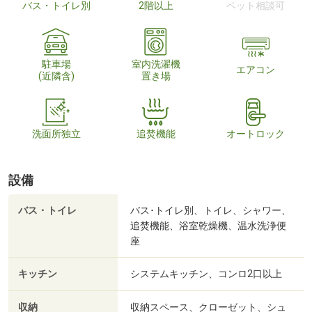
バス・トイレ別
2階以上
ペット相談可
駐車場
室内洗濯機
エアコン
(近隣含)
置き場
洗面所独立
追焚機能
オートロック
設備
バス・トイレ
バス･トイレ別、トイレ、シャワー、
追焚機能、浴室乾燥機、温水洗浄便
座
キッチン
システムキッチン、コンロ2口以上
収納
収納スペース、クローゼット、シュ