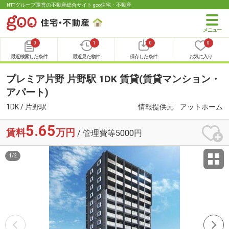
NTTグループ運営の不動産総合サイト goo住宅・不動産
0
1
0
0
最近検索した条件
最近見た物件
保存した条件
お気に入り
プレミア片野 片野駅 1DK 賃貸(賃貸マンション・
アパート)
1DK / 片野駅
情報提供元
アットホーム
5.65
賃料
万円
/ 管理費等5000円
1
/
2