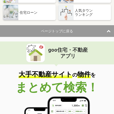
人気タウン
住宅ローン
ランキング
ページトップに戻る
goo住宅・不動産
アプリ
大手不動産サイト
物件
の
を
まとめて検索！