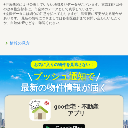
※行政機関により公表していない地域及びデータがございます。東京23区以外
の政令指定都市は、市全体のデータとして表示しています。
※提供データには細心の注意を払っておりますが、調査後に変更がある場合が
あります。 最新の情報につきましては各市区役所までお問い合わせいただく
か、自治体HPなどをご確認ください。
情報の見方
お気に入りの物件を見逃さない！
プッシュ通知で
最新の物件情報が届く
goo住宅・不動産
アプリ