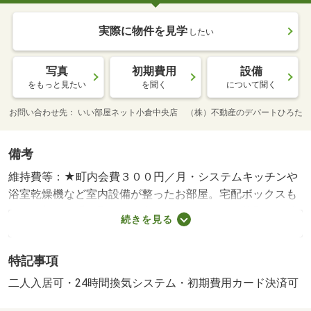
実際に物件を見学
したい
写真
初期費用
設備
をもっと見たい
を聞く
について聞く
お問い合わせ先
いい部屋ネット小倉中央店 （株）不動産のデパートひろた
備考
維持費等：★町内会費３００円／月・システムキッチンや
浴室乾燥機など室内設備が整ったお部屋。宅配ボックスも
あって荷物の受け取りも便利です。モノレール片野駅も徒
続きを見る
歩圏内なので小倉方面への通勤も便利です。・バイク置
場：空なし・駐輪場：有（無料）・仲介手数料：６２，１
特記事項
５０円
二人入居可・24時間換気システム・初期費用カード決済可