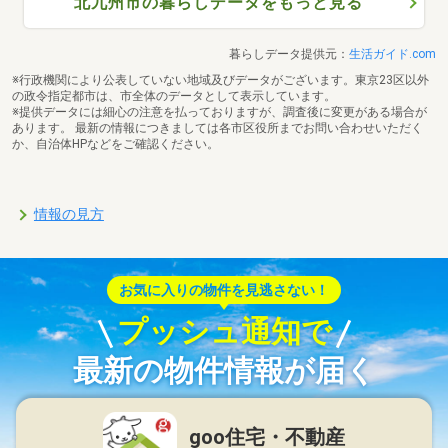
北九州市の暮らしデータをもっと見る
暮らしデータ提供元：
生活ガイド.com
※行政機関により公表していない地域及びデータがございます。東京23区以外
の政令指定都市は、市全体のデータとして表示しています。
※提供データには細心の注意を払っておりますが、調査後に変更がある場合が
あります。 最新の情報につきましては各市区役所までお問い合わせいただく
か、自治体HPなどをご確認ください。
情報の見方
お気に入りの物件を見逃さない！
プッシュ通知で
最新の物件情報が届く
goo住宅・不動産