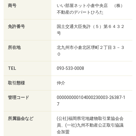
商号
いい部屋ネット小倉中央店 （株）
不動産のデパートひろた
免許番号
国土交通大臣免許（５）第６４３２
号
所在地
北九州市小倉北区堺町２丁目３－３
０
TEL
093-533-0008
取引態様
仲介
管理コード
000000000104000230003-26387-1
7
所属協会など
(公社)福岡県宅地建物取引業協会会
員、(一社)九州不動産公正取引協議
会加盟