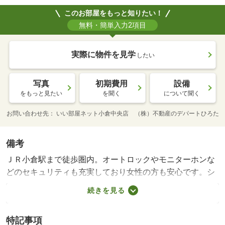
このお部屋をもっと知りたい！
無料・簡単入力2項目
実際に物件を見学
したい
写真
初期費用
設備
をもっと見たい
を聞く
について聞く
お問い合わせ先
いい部屋ネット小倉中央店 （株）不動産のデパートひろた
備考
ＪＲ小倉駅まで徒歩圏内。オートロックやモニターホンな
どのセキュリティも充実しており女性の方も安心です。シ
ステムキッチンや追い焚きなどの室生設備も整っていま
続きを見る
す。インターネットも月額無料で使い放題です。・バイク
置場：空なし・駐輪場：有（無料）・仲介手数料：１０
特記事項
７，８００円