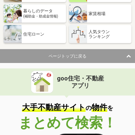
暮らしのデータ
家賃相場
(補助金・助成金情報)
人気タウン
住宅ローン
ランキング
ページトップに戻る
goo住宅・不動産
アプリ
大手不動産サイト
物件
の
を
まとめて検索！