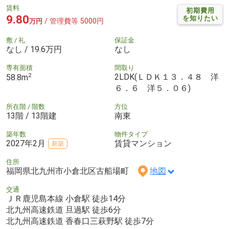
賃料
初期費用
9.80
を知りたい
/ 管理費等 5000円
万円
敷 / 礼
保証金
なし / 19.6万円
なし
専有面積
間取り
2
2LDK(ＬＤＫ１３．４８ 洋
58.8m
６．６ 洋５．０６)
所在階 / 階数
方位
13階 / 13階建
南東
築年数
物件タイプ
2027年2月
賃貸マンション
新築
住所
福岡県北九州市小倉北区古船場町
地図
交通
ＪＲ鹿児島本線 小倉駅 徒歩14分
北九州高速鉄道 旦過駅 徒歩6分
北九州高速鉄道 香春口三萩野駅 徒歩7分