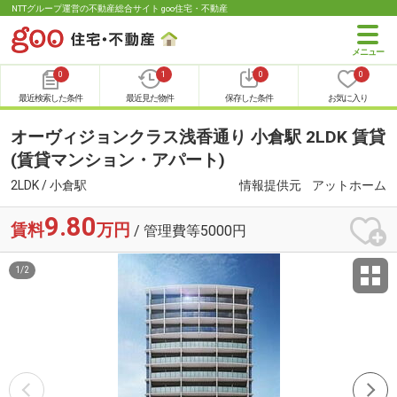
NTTグループ運営の不動産総合サイト goo住宅・不動産
0
1
0
0
最近検索した条件
最近見た物件
保存した条件
お気に入り
オーヴィジョンクラス浅香通り 小倉駅 2LDK 賃貸
(賃貸マンション・アパート)
2LDK / 小倉駅
情報提供元
アットホーム
9.80
賃料
万円
/ 管理費等5000円
1
/
2