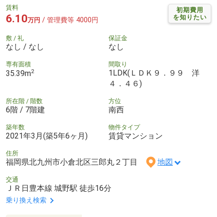
賃料
初期費用
6.10
を知りたい
/ 管理費等 4000円
万円
敷 / 礼
保証金
なし / なし
なし
専有面積
間取り
2
1LDK(ＬＤＫ９．９９ 洋
35.39m
４．４６)
所在階 / 階数
方位
6階 / 7階建
南西
築年数
物件タイプ
2021年3月(築5年6ヶ月)
賃貸マンション
住所
福岡県北九州市小倉北区三郎丸２丁目
地図
交通
ＪＲ日豊本線 城野駅 徒歩16分
乗り換え検索