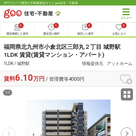
NTTグループ運営の不動産総合サイト goo住宅・不動産
0
1
0
0
最近検索した条件
最近見た物件
保存した条件
お気に入り
福岡県北九州市小倉北区三郎丸２丁目 城野駅
1LDK 賃貸(賃貸マンション・アパート)
1LDK / 城野駅
情報提供元
アットホーム
6.10
賃料
万円
/ 管理費等4000円
1
/
2