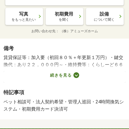
写真
初期費用
設備
をもっと見たい
を聞く
について聞く
お問い合わせ先
（株）アミューズホーム
備考
賃貸保証等：加入要（初回８０％＋年更新１万円）・鍵交
換代：あり２２，０００円～・維持費等：くらしーど６６
０円／月・ペット条件：小型犬可／猫可・管理形態／管理
続きを見る
員の勤務形態：巡回・バイク置場：なし・駐輪場：空なし/
インターネット初期費用 11000円
特記事項
ペット相談可・法人契約希望・管理人巡回・24時間換気シ
ステム・初期費用カード決済可