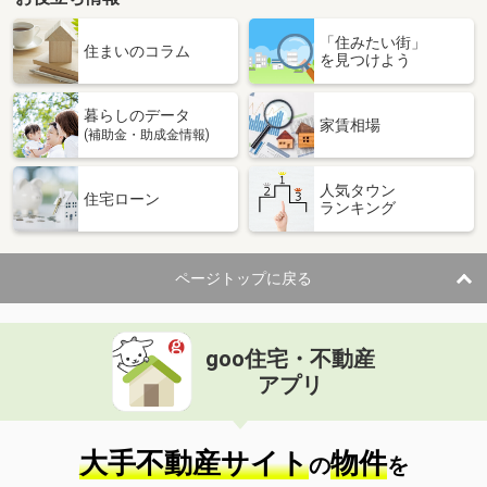
「住みたい街」
住まいのコラム
を見つけよう
暮らしのデータ
家賃相場
(補助金・助成金情報)
人気タウン
住宅ローン
ランキング
ページトップに戻る
goo住宅・不動産
アプリ
大手不動産サイト
物件
の
を