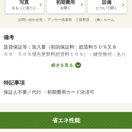
写真
初期費用
設備
をもっと見たい
を聞く
について聞く
お問い合わせ先
アンサー倶楽部 三萩野店 （株）ルーム
備考
賃貸保証等：加入要（初回保証料：総賃料５０％又８
０％ ５０％場合更新料総賃料１０％）・鍵交換代：あり
１５，４００円～・維持費等：ライフサポート５５０円／
続きを見る
月・オートロック付きマンションタイプ、ネット無料で
す。・バイク置場：なし・駐輪場：なし・仲介手数料：
特記事項
１．１ヶ月
保証人不要／代行 ・初期費用カード決済可
省エネ性能