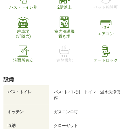
バス・トイレ別
2階以上
ペット相談可
駐車場
室内洗濯機
エアコン
(近隣含)
置き場
洗面所独立
追焚機能
オートロック
設備
バス・トイレ
バス･トイレ別、トイレ、温水洗浄便
座
キッチン
ガスコンロ可
収納
クローゼット