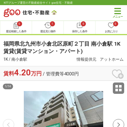
NTTグループ運営の不動産総合サイト goo住宅・不動産
0
1
0
0
最近検索した条件
最近見た物件
保存した条件
お気に入り
福岡県北九州市小倉北区原町２丁目 南小倉駅 1K
賃貸(賃貸マンション・アパート)
1K / 南小倉駅
情報提供元
アットホーム
4.20
賃料
万円
/ 管理費等4000円
1
/
14