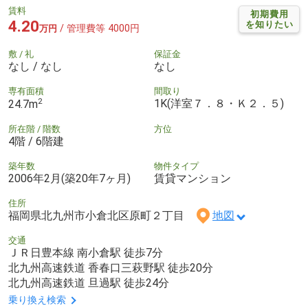
賃料
初期費用
4.20
を知りたい
/ 管理費等 4000円
万円
敷 / 礼
保証金
なし / なし
なし
専有面積
間取り
2
1K(洋室７．８・Ｋ２．５)
24.7m
所在階 / 階数
方位
4階 / 6階建
築年数
物件タイプ
2006年2月(築20年7ヶ月)
賃貸マンション
住所
福岡県北九州市小倉北区原町２丁目
地図
交通
ＪＲ日豊本線 南小倉駅 徒歩7分
北九州高速鉄道 香春口三萩野駅 徒歩20分
北九州高速鉄道 旦過駅 徒歩24分
乗り換え検索