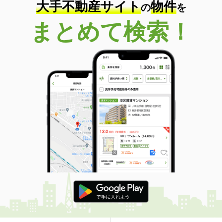
大手不動産サイト
物件
の
を
まとめて検索！