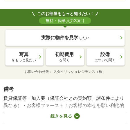
このお部屋をもっと知りたい！
無料・簡単入力2項目
実際に物件を見学
したい
写真
初期費用
設備
をもっと見たい
を聞く
について聞く
お問い合わせ先
スタイリッシュレジデンス（株）
備考
賃貸保証等：加入要（保証会社との契約額：諸条件により
異なる）・お客様ファースト！お客様の幸せを願い利他的
に接客させていただいております！希望と理想、わがまま
続きを見る
もお聞かせください＼（＾ｏ＾）／さらに当店では初期費
用などお得にするためのキャンペーンも併せて実施中♪・駐