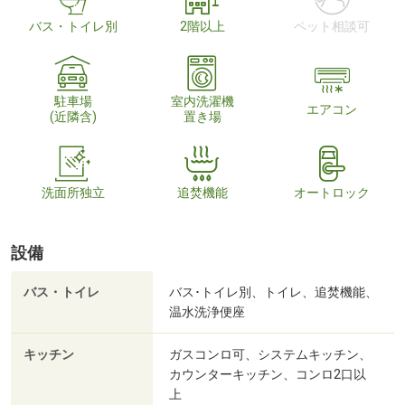
バス・トイレ別
2階以上
ペット相談可
駐車場
室内洗濯機
エアコン
(近隣含)
置き場
洗面所独立
追焚機能
オートロック
設備
バス・トイレ
バス･トイレ別、トイレ、追焚機能、
温水洗浄便座
キッチン
ガスコンロ可、システムキッチン、
カウンターキッチン、コンロ2口以
上