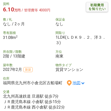
賃料
初期費用
6.10
を知りたい
/ 管理費等 4000円
万円
敷 / 礼
保証金
なし / 2ヶ月
なし
専有面積
間取り
2
1LDK(ＬＤＫ９．２、洋３．
31.08m
３)
所在階 / 階数
方位
2階 / 13階建
南東
築年数
物件タイプ
2027年2月
賃貸マンション
新築
住所
福岡県北九州市小倉北区古船場町
地図
交通
北九州高速鉄道 旦過駅 徒歩7分
ＪＲ鹿児島本線 小倉駅 徒歩15分
ＪＲ鹿児島本線 西小倉駅 徒歩22分