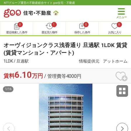
NTTグループ運営の不動産総合サイト goo住宅・不動産
0
1
0
0
最近検索した条件
最近見た物件
保存した条件
お気に入り
オーヴィジョンクラス浅香通り 旦過駅 1LDK 賃貸
(賃貸マンション・アパート)
1LDK / 旦過駅
情報提供元
アットホーム
6.10
賃料
万円
/ 管理費等4000円
1
/
16