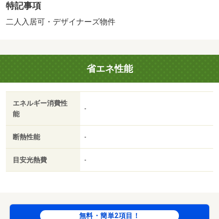
特記事項
輪場：有
二人入居可・デザイナーズ物件
省エネ性能
エネルギー消費性
-
能
断熱性能
-
目安光熱費
-
無料・簡単2項目！