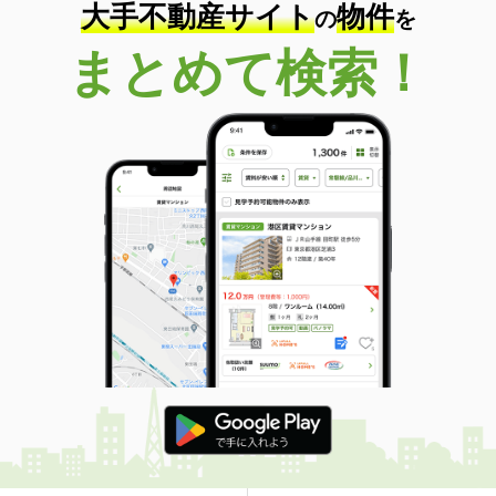
大手不動産サイト
物件
の
を
まとめて検索！