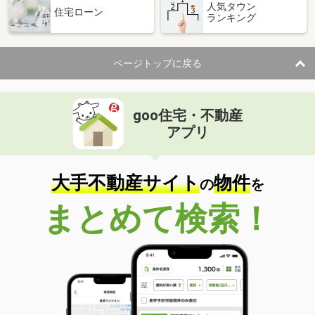
人気タウン
住宅ローン
ランキング
ページトップに戻る
goo住宅・不動産
アプリ
大手不動産サイト
物件
の
を
まとめて検索！