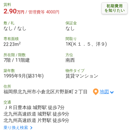
賃料
初期費用
2.90
を知りたい
/ 管理費等 4000円
万円
敷 / 礼
保証金
なし / なし
なし
専有面積
間取り
2
1K(Ｋ１．５、洋９)
22.23m
所在階 / 階数
方位
7階 / 11階建
南西
築年数
物件タイプ
1995年9月(築31年)
賃貸マンション
住所
福岡県北九州市小倉北区片野新町２丁目
地図
交通
ＪＲ日豊本線 城野駅 徒歩7分
北九州高速鉄道 城野駅 徒歩9分
北九州高速鉄道 片野駅 徒歩9分
乗り換え検索