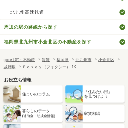
北九州高速鉄道
周辺の駅の路線から探す
福岡県北九州市小倉北区の不動産を探す
goo住宅・不動産
賃貸
福岡県
北九州市
小倉北区
城野駅
Ｆｏｘｅｙ（フォクシー） 1K
お役立ち情報
「住みたい街」
住まいのコラム
を見つけよう
暮らしのデータ
家賃相場
(補助金・助成金情報)