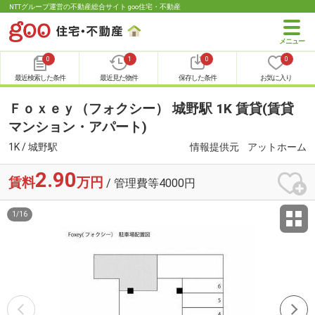
NTTグループ運営の不動産総合サイト goo住宅・不動産
0
1
0
0
最近検索した条件
最近見た物件
保存した条件
お気に入り
Ｆｏｘｅｙ（フォクシー） 城野駅 1K 賃貸(賃貸
マンション・アパート)
1K / 城野駅
情報提供元
アットホーム
2.90
賃料
万円
/ 管理費等4000円
1
/
16