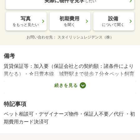
実際に物件を見学
したい
写真
初期費用
設備
をもっと見たい
を聞く
について聞く
お問い合わせ先
スタイリッシュレジデンス（株）
備考
賃貸保証等：加入要（保証会社との契約額：諸条件により
異なる）・☆日豊本線 城野駅まで徒歩７分☆ペット飼育
相談可能♪インターネット無料♪商業施設やコンビニも徒歩
続きを見る
圏内にあり好立地♪オートロック＆モニター付きインターホ
ン設置でセキュリティ対策バッチリ（＾＾♪・駐輪場：有
特記事項
ペット相談可・デザイナーズ物件・保証人不要／代行 ・初
期費用カード決済可