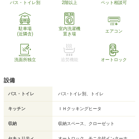
バス・トイレ別
2階以上
ペット相談可
駐車場
室内洗濯機
エアコン
(近隣含)
置き場
洗面所独立
追焚機能
オートロック
設備
バス・トイレ
バス･トイレ別、トイレ
キッチン
ＩＨクッキングヒータ
収納
収納スペース、クローゼット
セキュリティ
オートロック、モニタ付インターホ