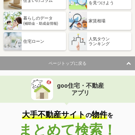
住まいのコラム
を見つけよう
暮らしのデータ
家賃相場
(補助金・助成金情報)
人気タウン
住宅ローン
ランキング
ページトップに戻る
goo住宅・不動産
アプリ
大手不動産サイト
物件
の
を
まとめて検索！