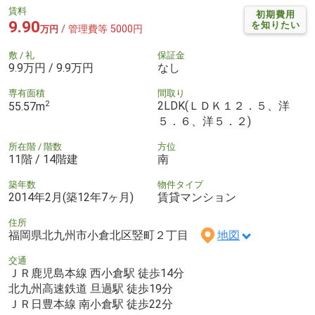
賃料
初期費用
9.90
を知りたい
/ 管理費等 5000円
万円
敷 / 礼
保証金
9.9万円 / 9.9万円
なし
専有面積
間取り
2
2LDK(ＬＤＫ１２．５、洋
55.57m
５．６、洋５．２)
所在階 / 階数
方位
11階 / 14階建
南
築年数
物件タイプ
2014年2月(築12年7ヶ月)
賃貸マンション
住所
福岡県北九州市小倉北区竪町２丁目
地図
交通
ＪＲ鹿児島本線 西小倉駅 徒歩14分
北九州高速鉄道 旦過駅 徒歩19分
ＪＲ日豊本線 南小倉駅 徒歩22分