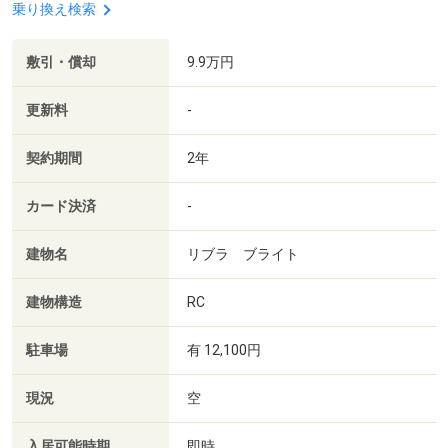
乗り換え検索
敷引・償却
9.9万円
更新料
-
契約期間
2年
カード決済
-
建物名
リブラ ブライト
建物構造
RC
駐車場
有 12,100円
現況
空
入居可能時期
即時