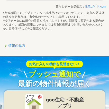
暮らしデータ提供元：
生活ガイド.com
※行政機関により公表していない地域及びデータがございます。東京23区以外
の政令指定都市は、市全体のデータとして表示しています。
※提供データには細心の注意を払っておりますが、調査後に変更がある場合が
あります。 最新の情報につきましては各市区役所までお問い合わせいただく
か、自治体HPなどをご確認ください。
情報の見方
お気に入りの物件を見逃さない！
プッシュ通知で
最新の物件情報が届く
goo住宅・不動産
アプリ