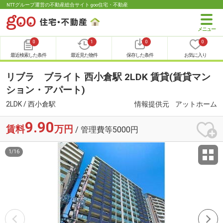
NTTグループ運営の不動産総合サイト goo住宅・不動産
0
1
0
0
最近検索した条件
最近見た物件
保存した条件
お気に入り
リブラ ブライト 西小倉駅 2LDK 賃貸(賃貸マン
ション・アパート)
2LDK / 西小倉駅
情報提供元
アットホーム
9.90
賃料
万円
/ 管理費等5000円
1
/
16