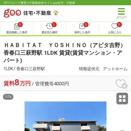
NTTグループ運営の不動産総合サイト goo住宅・不動産
0
1
0
0
最近検索した条件
最近見た物件
保存した条件
お気に入り
ＨＡＢＩＴＡＴ ＹＯＳＨＩＮＯ（アビタ吉野）
香春口三萩野駅 1LDK 賃貸(賃貸マンション・ア
パート)
1LDK / 香春口三萩野駅
情報提供元
アットホーム
8
賃料
万円
/ 管理費等4000円
1
/
16