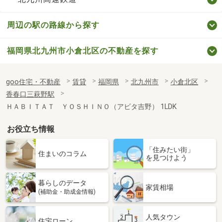
周辺の駅の路線から探す
福岡県北九州市小倉北区の不動産を探す
goo住宅・不動産
賃貸
福岡県
北九州市
小倉北区
香春口三萩野駅
ＨＡＢＩＴＡＴ ＹＯＳＨＩＮＯ（アビタ吉野） 1LDK
お役立ち情報
「住みたい街」
住まいのコラム
を見つけよう
暮らしのデータ
家賃相場
(補助金・助成金情報)
人気タウン
住宅ローン