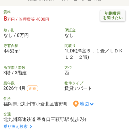
賃料
初期費用
8
を知りたい
/ 管理費等 4000円
万円
敷 / 礼
保証金
なし / 8万円
なし
専有面積
間取り
2
1LDK(洋室５．１畳／ＬＤＫ
44.63m
１２．２畳)
所在階 / 階数
方位
3階 / 3階建
西
築年数
物件タイプ
2026年4月
賃貸アパート
新築
住所
福岡県北九州市小倉北区吉野町
地図
交通
北九州高速鉄道 香春口三萩野駅 徒歩7分
乗り換え検索