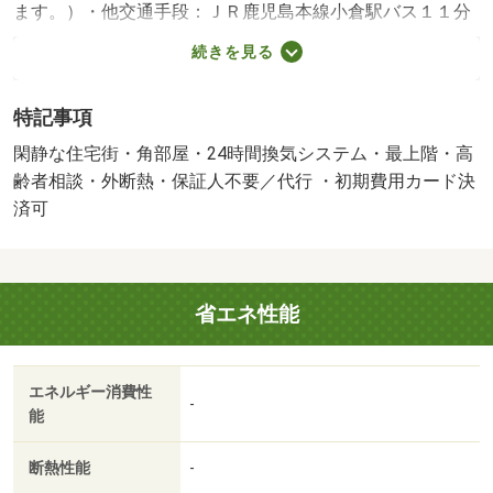
ます。）・他交通手段：ＪＲ鹿児島本線小倉駅バス１１分
黄金町停歩５分／ＪＲ鹿児島本線西小倉駅バス１３分香春
続きを見る
口停歩６分・★モノレール香春口三萩野駅まで徒歩７分。
★ネット無料＆都市ガス仕様！省エネ＋創エネで一次エネ
特記事項
ルギー収支ゼロを目指すＺＥＨーＭ（ゼッチ・マンショ
ン）。高性能断熱材と高断熱サッシの使用で断熱性を向
閑静な住宅街・角部屋・24時間換気システム・最上階・高
上！・駐輪場：有/ルームクリーニング料 60500円/Ｄ－ｒ
齢者相談・外断熱・保証人不要／代行 ・初期費用カード決
ｏｏｍカードキー設定料 16500円/ＩＣロック電池 2750円
済可
省エネ性能
エネルギー消費性
-
能
断熱性能
-