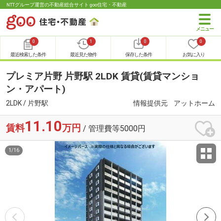
NTTグループ運営の不動産総合サイト goo住宅・不動産
0
1
0
0
最近検索した条件
最近見た物件
保存した条件
お気に入り
プレミア片野 片野駅 2LDK 賃貸(賃貸マンショ
ン・アパート)
2LDK / 片野駅
情報提供元
アットホーム
11.10
賃料
万円
/ 管理費等5000円
1
/
16