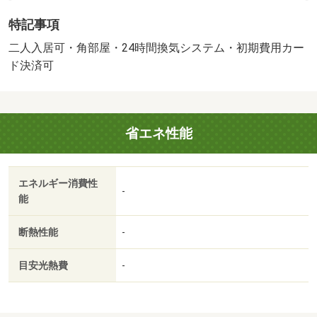
フ対応可。・ＬＩＮＥでのやりとりも可能です！・賃貸保
特記事項
証等：加入要（法人契約時、応談。）・維持費等：町費３
００円／月・サポート代１，１００円／月・２０２６年１
二人入居可・角部屋・24時間換気システム・初期費用カー
２月中旬完成予定☆モノレール片野駅まで徒歩３分☆駅近
ド決済可
の新築物件です☆スーパー・やコンビニ、ドラックストア
が全て徒歩１０分圏内！全戸南向きで日当たりも良好☆イ
ンターネットも１＆＃１３１９１；・駐輪場：有・仲介手
省エネ性能
数料：１．１ヶ月/消毒代 16500円
エネルギー消費性
-
能
断熱性能
-
目安光熱費
-