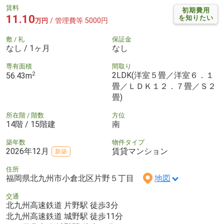
賃料
初期費用
11.10
を知りたい
/ 管理費等 5000円
万円
敷 / 礼
保証金
なし / 1ヶ月
なし
専有面積
間取り
2
2LDK(洋室５畳／洋室６．１
56.43m
畳／ＬＤＫ１２．７畳／Ｓ２
畳)
所在階 / 階数
方位
14階 / 15階建
南
築年数
物件タイプ
2026年12月
賃貸マンション
新築
住所
福岡県北九州市小倉北区片野５丁目
地図
交通
北九州高速鉄道 片野駅 徒歩3分
北九州高速鉄道 城野駅 徒歩11分