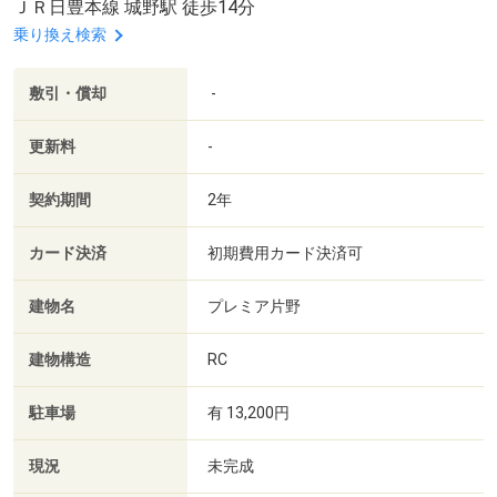
ＪＲ日豊本線 城野駅 徒歩14分
乗り換え検索
敷引・償却
-
更新料
-
契約期間
2年
カード決済
初期費用カード決済可
建物名
プレミア片野
建物構造
RC
駐車場
有 13,200円
現況
未完成