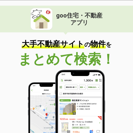
goo住宅・不動産
アプリ
大手不動産サイト
物件
の
を
まとめて検索！