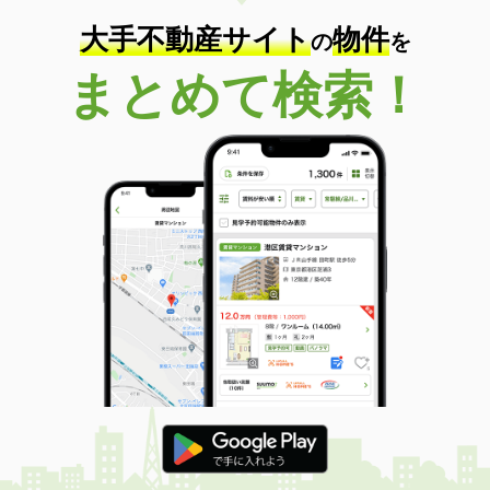
大手不動産サイト
物件
の
を
まとめて検索！