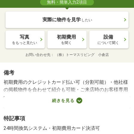
無料・簡単入力2項目
実際に物件を見学
したい
写真
初期費用
設備
をもっと見たい
を聞く
について聞く
お問い合わせ先
（株）トーマスリビング 小倉店
備考
初期費用のクレジットカード払い可（分割可能）・他社様
の掲載物件を合わせて紹介も可能・ご来店時のお客様専用
駐車場あります。・公共交通機関をご利用して来られる方
続きを見る
は、駅までの送迎サービスを行っています。・女性スタッ
フ対応可。・ＬＩＮＥでのやりとりも可能です！・賃貸保
特記事項
証等：加入要（法人契約時、応談。）・維持費等：町費３
００円／月・サポート代１，１００円／月・２０２６年１
24時間換気システム・初期費用カード決済可