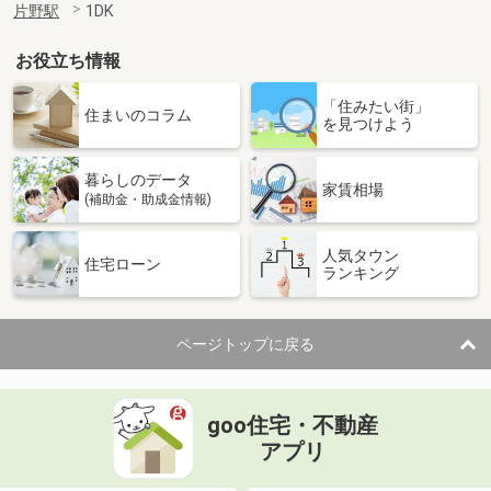
片野駅
1DK
お役立ち情報
「住みたい街」
住まいのコラム
を見つけよう
暮らしのデータ
家賃相場
(補助金・助成金情報)
人気タウン
住宅ローン
ランキング
ページトップに戻る
goo住宅・不動産
アプリ