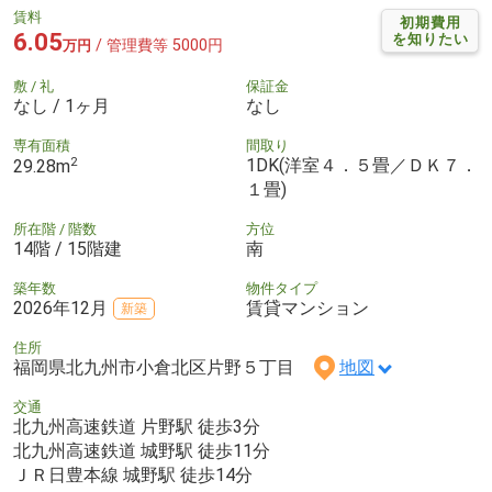
賃料
初期費用
6.05
を知りたい
/ 管理費等 5000円
万円
敷 / 礼
保証金
なし / 1ヶ月
なし
専有面積
間取り
2
1DK(洋室４．５畳／ＤＫ７．
29.28m
１畳)
所在階 / 階数
方位
14階 / 15階建
南
築年数
物件タイプ
2026年12月
賃貸マンション
新築
住所
福岡県北九州市小倉北区片野５丁目
地図
交通
北九州高速鉄道 片野駅 徒歩3分
北九州高速鉄道 城野駅 徒歩11分
ＪＲ日豊本線 城野駅 徒歩14分