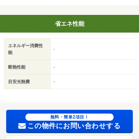
２月中旬完成予定☆モノレール片野駅まで徒歩３分☆駅近
の新築物件です☆スーパー・やコンビニ、ドラックストア
が全て徒歩１０分圏内！全戸南向きで日当たりも良好☆イ
省エネ性能
ンターネットも１＆＃１３１９１；・駐輪場：有・仲介手
数料：１．１ヶ月/消毒代 16500円
エネルギー消費性
-
能
断熱性能
-
目安光熱費
-
無料・簡単2項目！
この物件にお問い合わせする