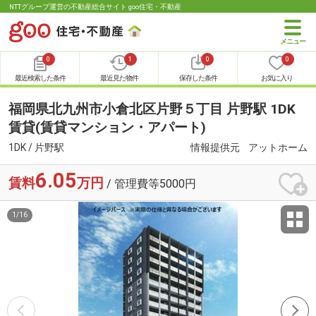
NTTグループ運営の不動産総合サイト goo住宅・不動産
0
1
0
0
最近検索した条件
最近見た物件
保存した条件
お気に入り
福岡県北九州市小倉北区片野５丁目 片野駅 1DK
賃貸(賃貸マンション・アパート)
1DK / 片野駅
情報提供元
アットホーム
6.05
賃料
万円
/ 管理費等5000円
1
/
16