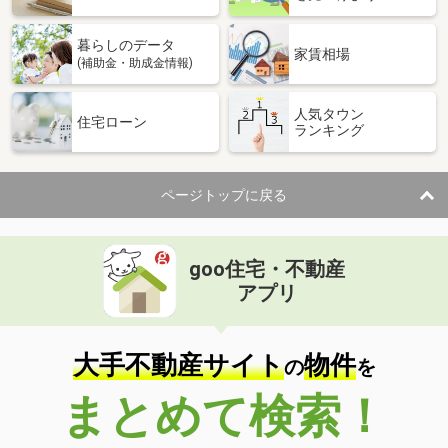
暮らしのデータ
家賃相場
(補助金・助成金情報)
人気タウン
住宅ローン
ランキング
ページトップに戻る
goo住宅・不動産
アプリ
大手不動産サイト
物件
の
を
まとめて検索！