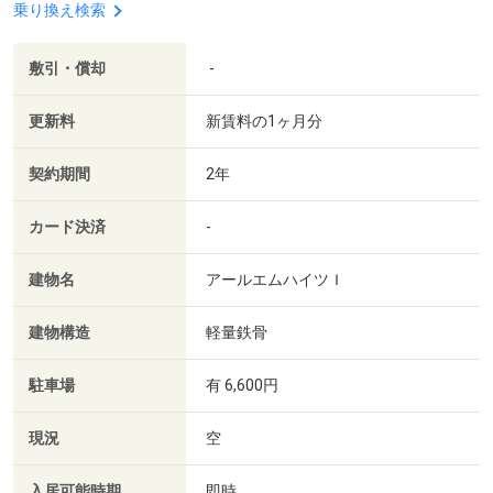
乗り換え検索
敷引・償却
-
更新料
新賃料の1ヶ月分
契約期間
2年
カード決済
-
建物名
アールエムハイツＩ
建物構造
軽量鉄骨
駐車場
有 6,600円
現況
空
入居可能時期
即時