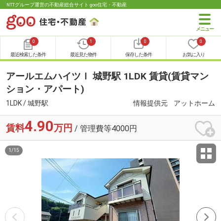
NTTグループ運営の不動産総合サイト goo住宅・不動産
0
1
0
0
最近検索した条件
最近見た物件
保存した条件
お気に入り
アールエムハイツＩ 城野駅 1LDK 賃貸(賃貸マン
ション・アパート)
1LDK / 城野駅
情報提供元
アットホーム
4.90
賃料
万円
/ 管理費等4000円
1
/
15