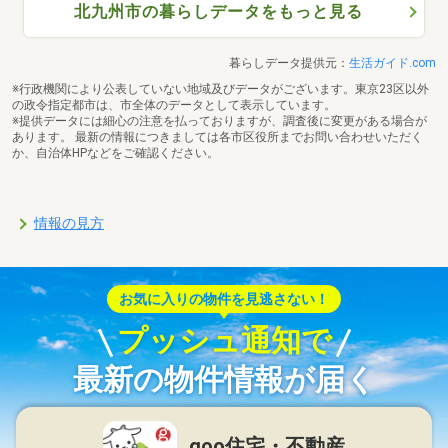
北九州市の暮らしデータをもっと見る
暮らしデータ提供元：
生活ガイド.com
※行政機関により公表していない地域及びデータがございます。東京23区以外
の政令指定都市は、市全体のデータとして表示しています。
※提供データには細心の注意を払っておりますが、調査後に変更がある場合が
あります。 最新の情報につきましては各市区役所までお問い合わせいただく
か、自治体HPなどをご確認ください。
情報の見方
お気に入りの物件を見逃さない！
プッシュ通知で
最新の物件情報が届く
goo住宅・不動産