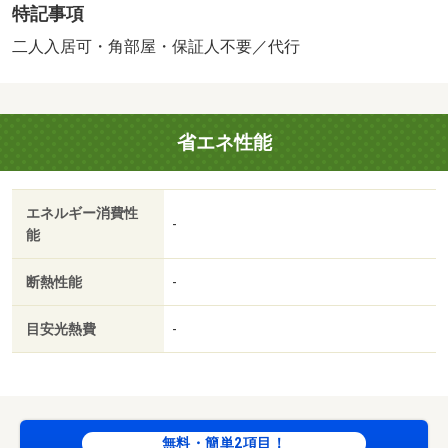
特記事項
産ニーズに対応しています★・賃貸保証等：加入要（機関
保証加入必須。 機関保証料は月額賃料等総額の３．４％
二人入居可・角部屋・保証人不要／代行
＋８００円／月（商品あり））・鍵交換代：あり１６，５
００円～・★タウンハウジングはＬＩＮＥ＆チャット対応
でお手軽にスムーズな物件探しが可能★掲載しきれない他
省エネ性能
の写真もＬＩＮＥでお届けできます★土日祝日対応★・駐
輪場：有/室内清掃費用 49500円/ＩＣロック電池（初
回） 2750円
エネルギー消費性
-
能
断熱性能
-
目安光熱費
-
無料・簡単2項目！