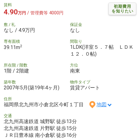
賃料
初期費用
4.90
を知りたい
/ 管理費等 4000円
万円
敷 / 礼
保証金
なし / 4.9万円
なし
専有面積
間取り
2
1LDK(洋室５．７帖 ＬＤＫ
39.11m
１２．０帖)
所在階 / 階数
方位
1階 / 2階建
南東
築年数
物件タイプ
2007年5月(築19年4ヶ月)
賃貸アパート
住所
福岡県北九州市小倉北区今町１丁目
地図
交通
北九州高速鉄道 城野駅 徒歩13分
北九州高速鉄道 片野駅 徒歩15分
ＪＲ日豊本線 南小倉駅 徒歩16分