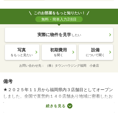
このお部屋をもっと知りたい！
無料・簡単入力2項目
実際に物件を見学
したい
写真
初期費用
設備
をもっと見たい
を聞く
について聞く
お問い合わせ先
（株）タウンハウジング福岡 小倉店
備考
★２０２５年１１月から福岡県内３店舗目としてオープン
しました。全国で直営約１４０店舗あり地域に密着したお
部屋探しをサポートしています。お部屋探しはグループ創
続きを見る
業４６年の実績と安心のタウンハウジングにお任せくださ
い。年間には７万件以上の仲介実績を持つなど幅広い不動