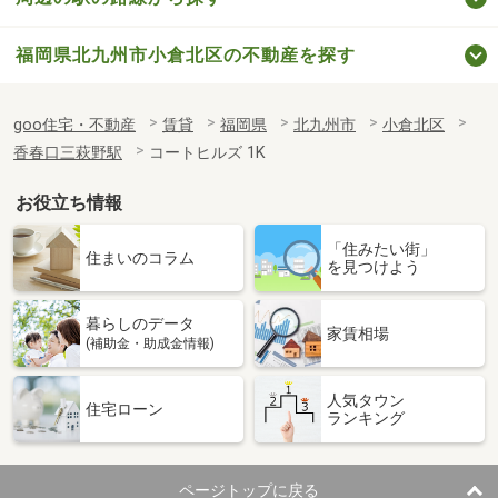
福岡県北九州市小倉北区の不動産を探す
goo住宅・不動産
賃貸
福岡県
北九州市
小倉北区
香春口三萩野駅
コートヒルズ 1K
お役立ち情報
「住みたい街」
住まいのコラム
を見つけよう
暮らしのデータ
家賃相場
(補助金・助成金情報)
人気タウン
住宅ローン
ランキング
ページトップに戻る