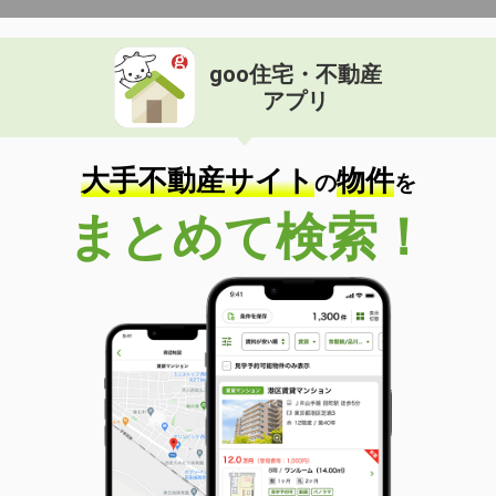
goo住宅・不動産
アプリ
大手不動産サイト
物件
の
を
まとめて検索！