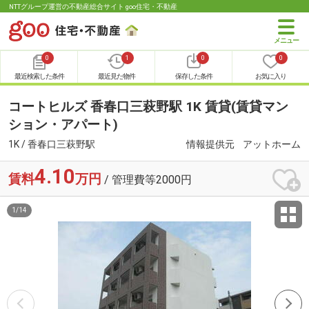
NTTグループ運営の不動産総合サイト goo住宅・不動産
0
1
0
0
最近検索した条件
最近見た物件
保存した条件
お気に入り
コートヒルズ 香春口三萩野駅 1K 賃貸(賃貸マン
ション・アパート)
1K / 香春口三萩野駅
情報提供元
アットホーム
4.10
賃料
万円
/ 管理費等2000円
1
/
14