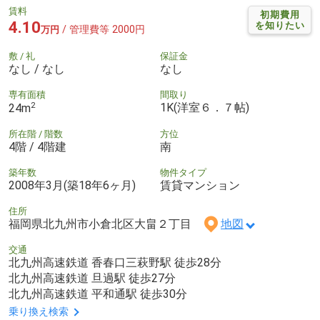
賃料
初期費用
4.10
を知りたい
/ 管理費等 2000円
万円
敷 / 礼
保証金
なし / なし
なし
専有面積
間取り
2
1K(洋室６．７帖)
24m
所在階 / 階数
方位
4階 / 4階建
南
築年数
物件タイプ
2008年3月(築18年6ヶ月)
賃貸マンション
住所
福岡県北九州市小倉北区大畠２丁目
地図
交通
北九州高速鉄道 香春口三萩野駅 徒歩28分
北九州高速鉄道 旦過駅 徒歩27分
北九州高速鉄道 平和通駅 徒歩30分
乗り換え検索