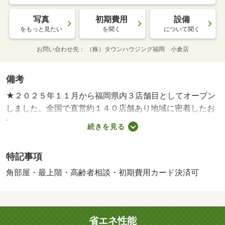
写真
初期費用
設備
をもっと見たい
を聞く
について聞く
お問い合わせ先
（株）タウンハウジング福岡 小倉店
備考
★２０２５年１１月から福岡県内３店舗目としてオープン
しました。全国で直営約１４０店舗あり地域に密着したお
部屋探しをサポートしています。お部屋探しはグループ創
続きを見る
業４６年の実績と安心のタウンハウジングにお任せくださ
い。年間には７万件以上の仲介実績を持つなど幅広い不動
特記事項
産ニーズに対応しています★・賃貸保証等：加入要（賃料
総額１２０％または賃料総額５０％＋毎年１．３万円）・
角部屋・最上階・高齢者相談・初期費用カード決済可
鍵交換代：あり１５，０００円～・★タウンハウジングは
ＬＩＮＥ＆チャット対応でお手軽にスムーズな物件探しが
可能★掲載しきれない他の写真もＬＩＮＥでお届けできま
省エネ性能
す★土日祝日対応★・駐輪場：有（無料）/室内清掃費