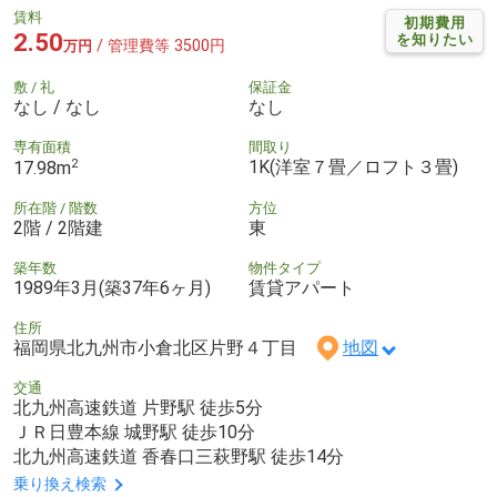
賃料
初期費用
2.50
を知りたい
/ 管理費等 3500円
万円
敷 / 礼
保証金
なし / なし
なし
専有面積
間取り
2
1K(洋室７畳／ロフト３畳)
17.98m
所在階 / 階数
方位
2階 / 2階建
東
築年数
物件タイプ
1989年3月(築37年6ヶ月)
賃貸アパート
住所
福岡県北九州市小倉北区片野４丁目
地図
交通
北九州高速鉄道 片野駅 徒歩5分
ＪＲ日豊本線 城野駅 徒歩10分
北九州高速鉄道 香春口三萩野駅 徒歩14分
乗り換え検索