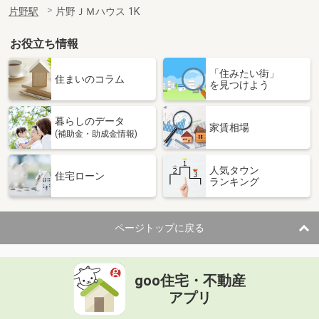
片野駅
片野ＪＭハウス 1K
お役立ち情報
「住みたい街」
住まいのコラム
を見つけよう
暮らしのデータ
家賃相場
(補助金・助成金情報)
人気タウン
住宅ローン
ランキング
ページトップに戻る
goo住宅・不動産
アプリ