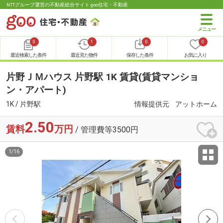
NTTグループ運営の不動産総合サイト goo住宅・不動産
0
1
0
0
最近検索した条件
最近見た物件
保存した条件
お気に入り
片野ＪＭハウス 片野駅 1K 賃貸(賃貸マンショ
ン・アパート)
1K / 片野駅
情報提供元
アットホーム
2.50
賃料
万円
/ 管理費等3500円
1
/
16