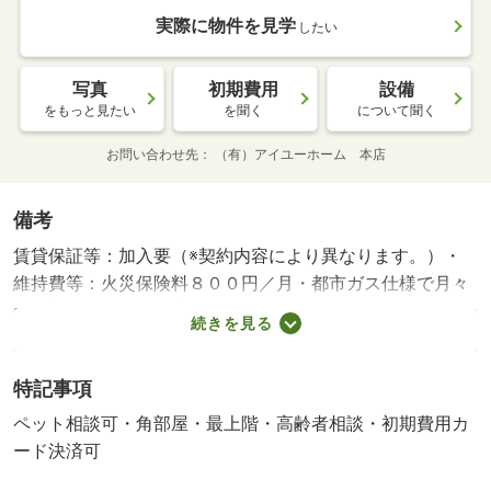
実際に物件を見学
したい
写真
初期費用
設備
をもっと見たい
を聞く
について聞く
お問い合わせ先
（有）アイユーホーム 本店
備考
賃貸保証等：加入要（※契約内容により異なります。）・
維持費等：火災保険料８００円／月・都市ガス仕様で月々
の光熱費を抑えてご入居可能です！インターネット無料★
続きを見る
ＴＶモニターホン付きでセキュリティ安心◎☆ペット相談
可（ネコちゃんのみ）飼育時家賃３，０００円アップです
特記事項
☆
ペット相談可・角部屋・最上階・高齢者相談・初期費用カ
ード決済可