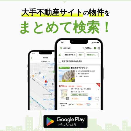
大手不動産サイト
物件
の
を
まとめて検索！