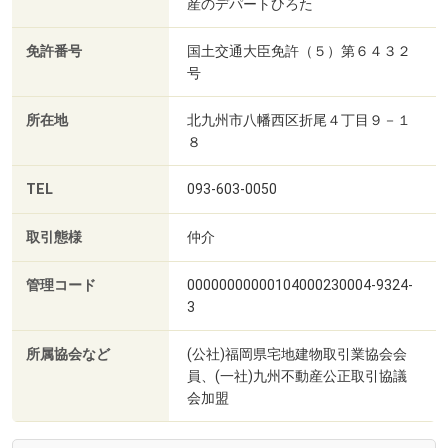
産のデパートひろた
免許番号
国土交通大臣免許（５）第６４３２
号
所在地
北九州市八幡西区折尾４丁目９－１
８
TEL
093-603-0050
取引態様
仲介
管理コード
00000000000104000230004-9324-
3
所属協会など
(公社)福岡県宅地建物取引業協会会
員、(一社)九州不動産公正取引協議
会加盟