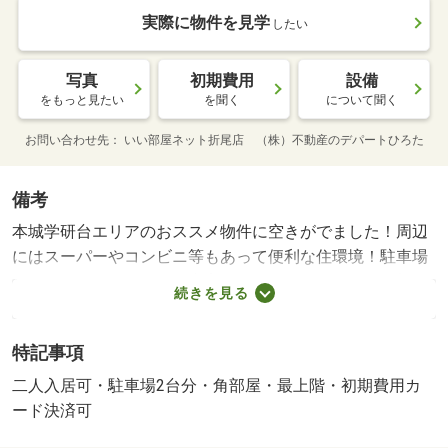
実際に物件を見学
したい
写真
初期費用
設備
をもっと見たい
を聞く
について聞く
お問い合わせ先
いい部屋ネット折尾店 （株）不動産のデパートひろた
備考
本城学研台エリアのおススメ物件に空きがでました！周辺
にはスーパーやコンビニ等もあって便利な住環境！駐車場
２台付き、他にも設備が充実したファミリー向けのお部屋
続きを見る
です！ぜひお問い合わせください♪・バイク置場：空なし・
駐輪場：空なし・仲介手数料：７１，５００円
特記事項
二人入居可・駐車場2台分・角部屋・最上階・初期費用カ
ード決済可