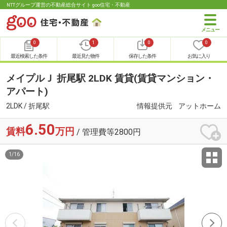
NTTグループ運営の不動産総合サイト goo住宅・不動産
0
1
0
0
最近検索した条件
最近見た物件
保存した条件
お気に入り
メイプルＪ 折尾駅 2LDK 賃貸(賃貸マンション・
アパート)
2LDK / 折尾駅
情報提供元
アットホーム
6.50
賃料
万円
/ 管理費等2800円
1
/
16