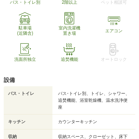
バス・トイレ別
2階以上
ペット相談可
駐車場
室内洗濯機
エアコン
(近隣含)
置き場
洗面所独立
追焚機能
オートロック
設備
バス・トイレ
バス･トイレ別、トイレ、シャワー、
追焚機能、浴室乾燥機、温水洗浄便
座
キッチン
カウンターキッチン
収納
収納スペース、クローゼット、床下