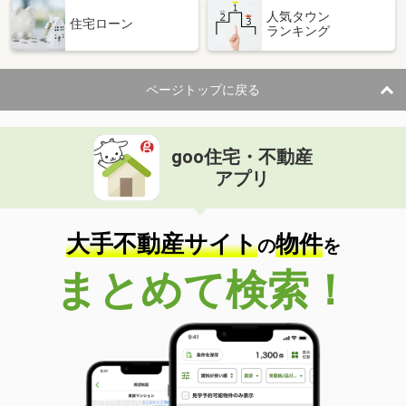
人気タウン
住宅ローン
ランキング
ページトップに戻る
goo住宅・不動産
アプリ
大手不動産サイト
物件
の
を
まとめて検索！