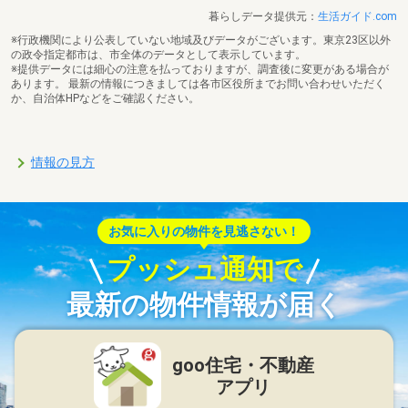
暮らしデータ提供元：
生活ガイド.com
※行政機関により公表していない地域及びデータがございます。東京23区以外
の政令指定都市は、市全体のデータとして表示しています。
※提供データには細心の注意を払っておりますが、調査後に変更がある場合が
あります。 最新の情報につきましては各市区役所までお問い合わせいただく
か、自治体HPなどをご確認ください。
情報の見方
お気に入りの物件を見逃さない！
プッシュ通知で
最新の物件情報が届く
goo住宅・不動産
アプリ