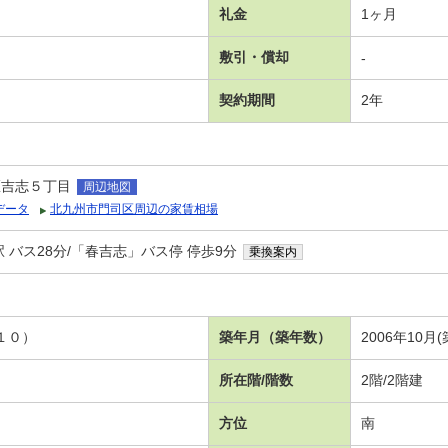
礼金
1ヶ月
敷引・償却
-
契約期間
2年
区吉志５丁目
周辺地図
データ
北九州市門司区周辺の家賃相場
 バス28分/「春吉志」バス停 停歩9分
乗換案内
１０）
築年月（築年数）
2006年10月(
所在階/階数
2階/2階建
方位
南