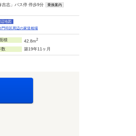
春吉志」バス停 停歩9分
乗換案内
周辺地図
市門司区周辺の家賃相場
面積
2
42.8m
年数
築19年11ヶ月