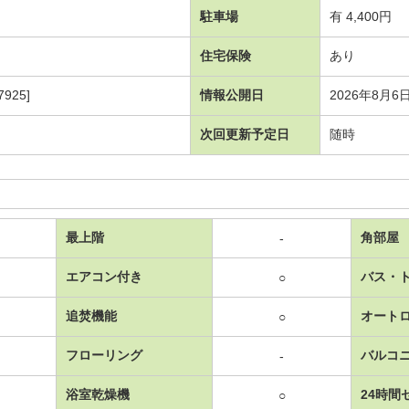
駐車場
有 4,400円
住宅保険
あり
925]
情報公開日
2026年8月6
次回更新予定日
随時
最上階
角部屋
-
エアコン付き
バス・
○
追焚機能
オート
○
フローリング
バルコ
-
浴室乾燥機
24時間
○