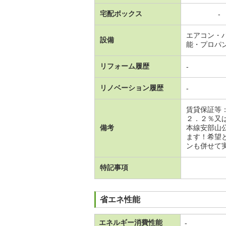
宅配ボックス
-
エアコン・
設備
能・プロパ
リフォーム履歴
-
リノベーション履歴
-
賃貸保証等
２．２％又
備考
本線安部山
ます！希望
ンも併せて実
特記事項
省エネ性能
エネルギー消費性能
-