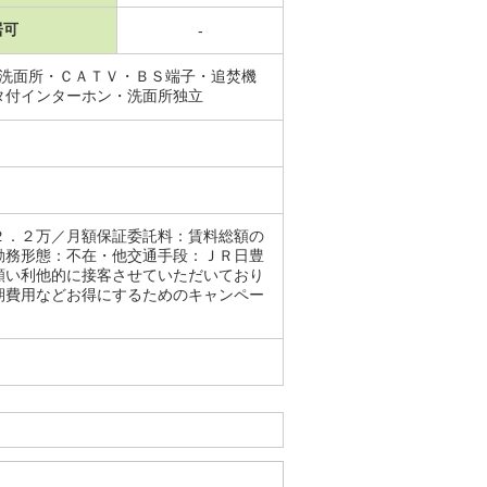
居可
-
・洗面所・ＣＡＴＶ・ＢＳ端子・追焚機
タ付インターホン・洗面所独立
２．２万／月額保証委託料：賃料総額の
勤務形態：不在・他交通手段：ＪＲ日豊
願い利他的に接客させていただいており
期費用などお得にするためのキャンペー