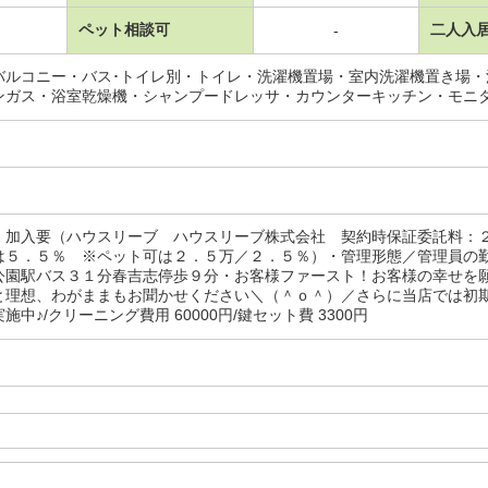
ペット相談可
二人入
-
バルコニー・バス･トイレ別・トイレ・洗濯機置場・室内洗濯機置き場
ンガス・浴室乾燥機・シャンプードレッサ・カウンターキッチン・モニ
：加入要（ハウスリーブ ハウスリーブ株式会社 契約時保証委託料：
は５．５％ ※ペット可は２．５万／２．５％）・管理形態／管理員の
公園駅バス３１分春吉志停歩９分・お客様ファースト！お客様の幸せを
と理想、わがままもお聞かせください＼（＾ｏ＾）／さらに当店では初
施中♪/クリーニング費用 60000円/鍵セット費 3300円