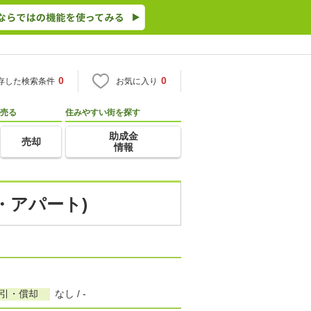
0
0
存した検索条件
お気に入り
売る
住みやすい街を探す
助成金
売却
情報
・アパート)
敷引・償却
なし / -