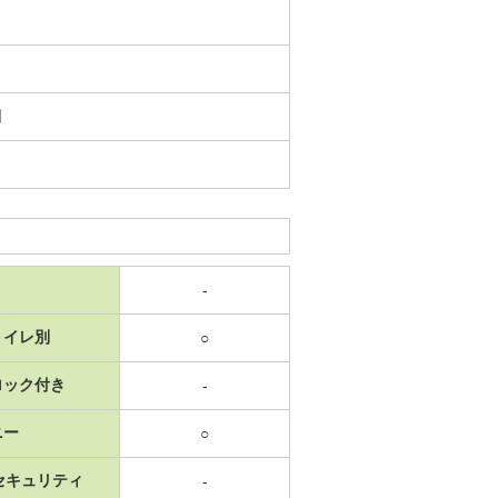
日
-
トイレ別
○
ロック付き
-
ニー
○
セキュリティ
-