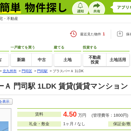
住宅・不動産
1
最近見た物件
保
一戸建てを買う
建てる
投資する
不動産
古
新築
中古
土地
土地活用
投資
>
北九州市
>
門司区
>
門司駅
>
プラスパーＡ 1LDK
Ａ 門司駅 1LDK 賃貸(賃貸マンション
を表示
4.50
賃料
万円 (管理費等：1800円)
礼金・敷金
1ヶ月 / なし
保証金/