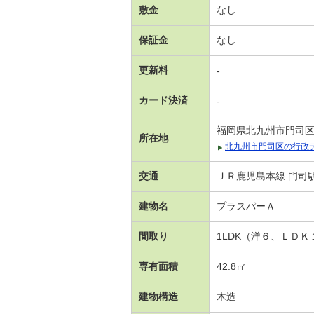
敷金
なし
保証金
なし
更新料
-
カード決済
-
福岡県北九州市門司
所在地
北九州市門司区の行政
交通
ＪＲ鹿児島本線 門司駅
建物名
プラスパーＡ
間取り
1LDK（洋６、ＬＤＫ
専有面積
42.8㎡
建物構造
木造