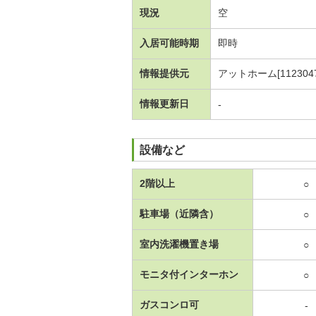
現況
空
入居可能時期
即時
情報提供元
アットホーム[1123047
情報更新日
-
設備など
2階以上
○
駐車場（近隣含）
○
室内洗濯機置き場
○
モニタ付インターホン
○
ガスコンロ可
-