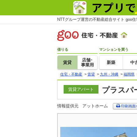
NTTグループ運営の不動産総合サイト goo
借りる
マンションを買う
店舗･
賃貸
新築
中
事業用
住宅・不動産
>
賃貸
>
九州・沖縄
>
福岡県
プラスパー
賃貸アパート
情報提供元
アットホーム
印刷画面