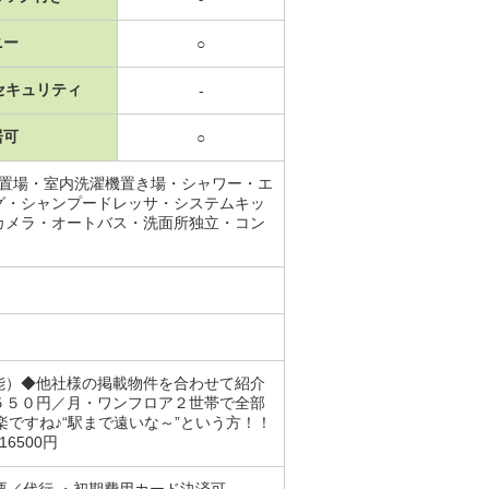
ニー
○
セキュリティ
-
居可
○
機置場・室内洗濯機置き場・シャワー・エ
グ・シャンプードレッサ・システムキッ
カメラ・オートバス・洗面所独立・コン
能）◆他社様の掲載物件を合わせて紹介
５５０円／月・ワンフロア２世帯で全部
ですね♪“駅まで遠いな～”という方！！
6500円