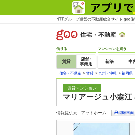
NTTグループ運営の不動産総合サイト goo
借りる
マンションを買う
店舗･
賃貸
新築
中
事業用
住宅・不動産
>
賃貸
>
九州・沖縄
>
福岡県
賃貸マンション
マリアージュ小森江 
情報提供元
アットホーム
印刷画面