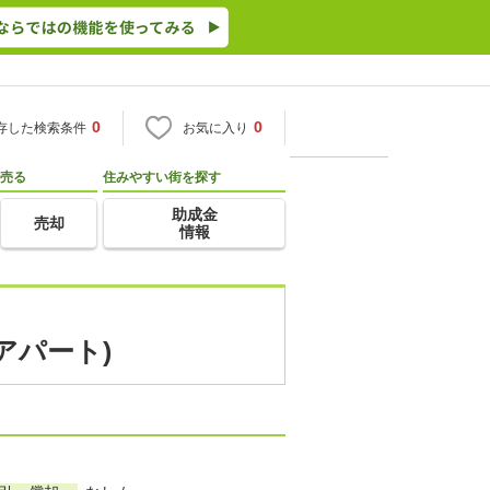
0
0
存した検索条件
お気に入り
売る
住みやすい街を探す
助成金
売却
情報
アパート)