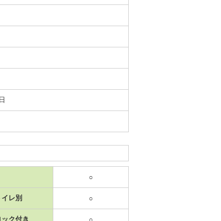
3日
○
トイレ別
○
ロック付き
○