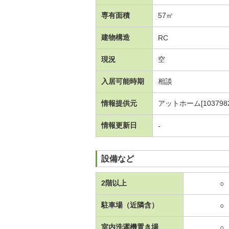
専有面積
57㎡
建物構造
RC
現況
空
入居可能時期
相談
情報提供元
アットホーム[1037982
情報更新日
-
設備など
2階以上
○
駐車場（近隣含）
○
室内洗濯機置き場
○