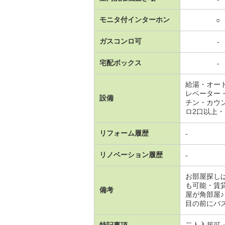
モニタ付インターホン
○
ガスコンロ可
-
宅配ボックス
-
給湯・オー
レベーター
設備
チン・カウ
ロ2口以上
リフォーム履歴
-
リノベーション履歴
-
お部屋探し
も可能・賃
備考
屋が角部屋♪
目の前にバス