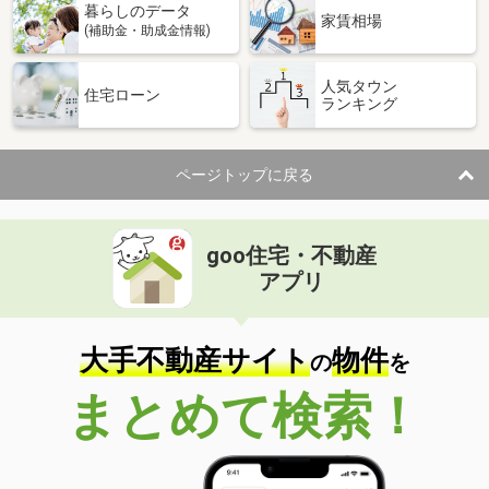
暮らしのデータ
家賃相場
(補助金・助成金情報)
人気タウン
住宅ローン
ランキング
ページトップに戻る
goo住宅・不動産
アプリ
大手不動産サイト
物件
の
を
まとめて検索！