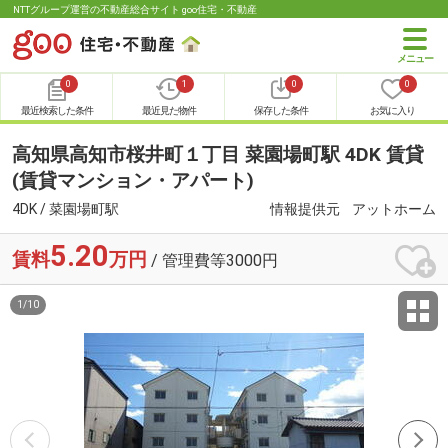
NTTグループ運営の不動産総合サイト goo住宅・不動産
0
1
0
0
最近検索した条件
最近見た物件
保存した条件
お気に入り
高知県高知市桜井町１丁目 菜園場町駅 4DK 賃貸
(賃貸マンション・アパート)
4DK / 菜園場町駅
情報提供元
アットホーム
5.20
賃料
万円
/ 管理費等3000円
1
/
10