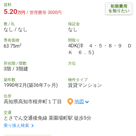
賃料
初期費用
5.20
を知りたい
/ 管理費等 3000円
万円
敷 / 礼
保証金
なし / なし
なし
専有面積
間取り
2
4DK(洋 ４・５・８・９ Ｄ
63.75m
Ｋ ６．５)
所在階 / 階数
方位
3階 / 3階建
築年数
物件タイプ
1990年2月(築36年7ヶ月)
賃貸マンション
住所
高知県高知市桜井町１丁目
地図
交通
とさでん交通後免線 菜園場町駅 徒歩5分
乗り換え検索