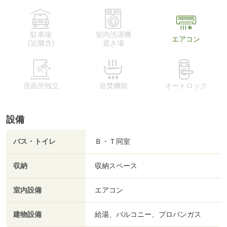
駐車場
室内洗濯機
エアコン
(近隣含)
置き場
洗面所独立
追焚機能
オートロック
設備
バス・トイレ
Ｂ・Ｔ同室
収納
収納スペース
室内設備
エアコン
建物設備
給湯、バルコニー、プロパンガス