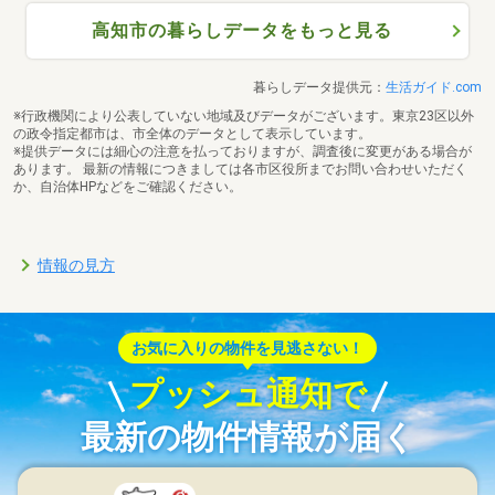
高知市の暮らしデータをもっと見る
暮らしデータ提供元：
生活ガイド.com
※行政機関により公表していない地域及びデータがございます。東京23区以外
の政令指定都市は、市全体のデータとして表示しています。
※提供データには細心の注意を払っておりますが、調査後に変更がある場合が
あります。 最新の情報につきましては各市区役所までお問い合わせいただく
か、自治体HPなどをご確認ください。
情報の見方
お気に入りの物件を見逃さない！
プッシュ通知で
最新の物件情報が届く