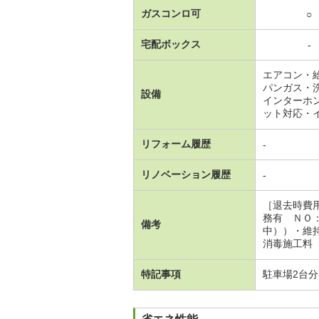
ガスコンロ可
○
宅配ボックス
-
エアコン・
パンガス・
設備
インターホ
ット対応・
リフォーム履歴
-
リノベーション履歴
-
［退去時費
務有 ＮＯ
備考
中））・維
消毒施工料（
特記事項
駐車場2台分