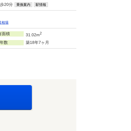
歩20分
乗換案内
駅情報
賃相場
有面積
2
31.02m
年数
築18年7ヶ月