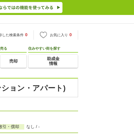
0
0
存した検索条件
お気に入り
売る
住みやすい街を探す
助成金
売却
情報
ンション・アパート)
敷引・償却
なし / -