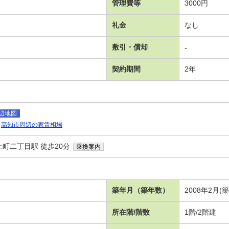
管理費等
3000円
礼金
なし
敷引・償却
-
契約期間
2年
辺地図
高知市周辺の家賃相場
町二丁目駅 徒歩20分
乗換案内
）
築年月（築年数）
2008年2月(
所在階/階数
1階/2階建