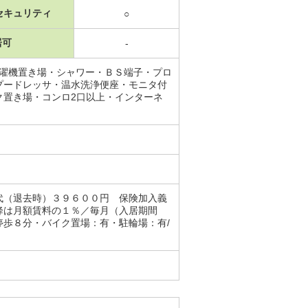
セキュリティ
○
居可
-
洗濯機置き場・シャワー・ＢＳ端子・プロ
プードレッサ・温水洗浄便座・モニタ付
ク置き場・コンロ2口以上・インターネ
代（退去時）３９６００円 保険加入義
降は月額賃料の１％／毎月（入居期間
歩８分・バイク置場：有・駐輪場：有/