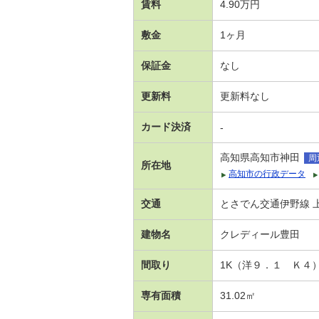
賃料
4.90万円
敷金
1ヶ月
保証金
なし
更新料
更新料なし
カード決済
-
高知県高知市神田
周
所在地
高知市の行政データ
交通
とさでん交通伊野線 上
建物名
クレディール豊田
間取り
1K（洋９．１ Ｋ４
専有面積
31.02㎡