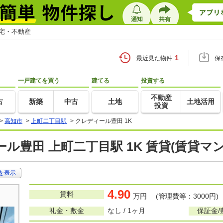
住宅・不動産
1
最近見た物件
保
一戸建てを買う
建てる
投資する
不動産
古
新築
中古
土地
土地活用
投資
>
高知市
>
上町二丁目駅
>
クレディール豊田 1K
ル豊田 上町二丁目駅 1K 賃貸(賃貸マ
を表示
4.90
賃料
万円 (管理費等：3000円)
礼金・敷金
なし / 1ヶ月
保証金/