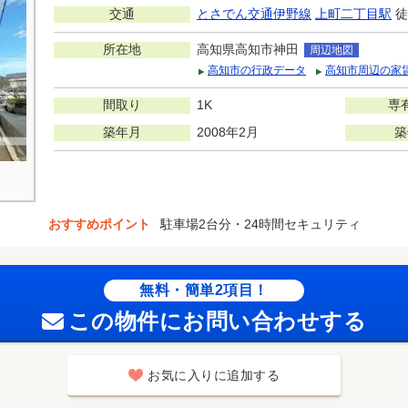
交通
とさでん交通伊野線
上町二丁目駅
徒
所在地
高知県高知市神田
周辺地図
高知市の行政データ
高知市周辺の家
間取り
1K
専
築年月
2008年2月
築
おすすめポイント
駐車場2台分・24時間セキュリティ
無料・簡単2項目！
この物件にお問い合わせする
お気に入りに追加する