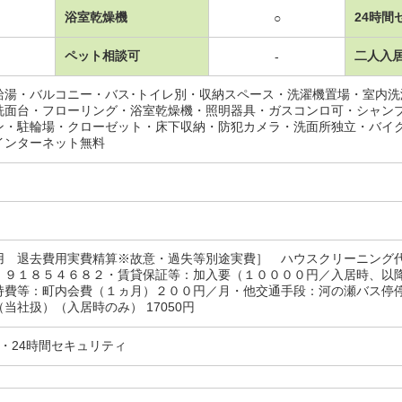
浴室乾燥機
24時間
○
ペット相談可
二人入
-
給湯・バルコニー・バス･トイレ別・収納スペース・洗濯機置場・室内
洗面台・フローリング・浴室乾燥機・照明器具・ガスコンロ可・シャン
ン・駐輪場・クローゼット・床下収納・防犯カメラ・洗面所独立・バイ
インターネット無料
用 退去費用実費精算※故意・過失等別途実費］ ハウスクリーニング
：９１８５４６８２・賃貸保証等：加入要（１００００円／入居時、以
持費等：町内会費（１ヵ月）２００円／月・他交通手段：河の瀬バス停停
当社扱）（入居時のみ） 17050円
・24時間セキュリティ