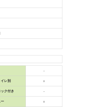
日
-
トイレ別
○
ロック付き
-
ニー
○