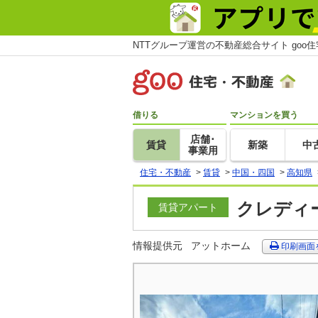
NTTグループ運営の不動産総合サイト goo
借りる
マンションを買う
店舗･
賃貸
新築
中
事業用
住宅・不動産
>
賃貸
>
中国・四国
>
高知県
クレディー
賃貸アパート
情報提供元
アットホーム
印刷画面