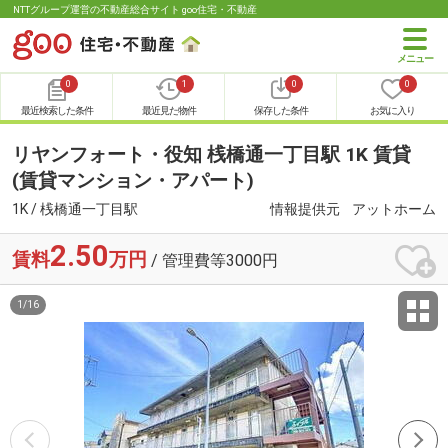
NTTグループ運営の不動産総合サイト goo住宅・不動産
0
1
0
0
最近検索した条件
最近見た物件
保存した条件
お気に入り
リヤンフォート・役知 桟橋通一丁目駅 1K 賃貸
(賃貸マンション・アパート)
1K / 桟橋通一丁目駅
情報提供元
アットホーム
2.50
賃料
万円
/ 管理費等3000円
1
/
16