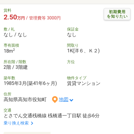
賃料
初期費用
2.50
を知りたい
/ 管理費等 3000円
万円
敷 / 礼
保証金
なし / なし
なし
専有面積
間取り
2
1K(洋６、Ｋ２)
18m
所在階 / 階数
方位
2階 / 3階建
築年数
物件タイプ
1985年3月(築41年6ヶ月)
賃貸マンション
住所
高知県高知市役知町
地図
交通
とさでん交通桟橋線 桟橋通一丁目駅 徒歩6分
乗り換え検索