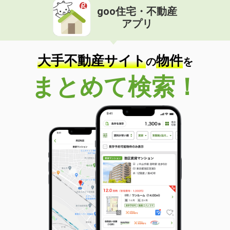
goo住宅・不動産
アプリ
大手不動産サイト
物件
の
を
まとめて検索！