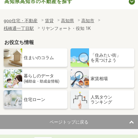
高知県高知市の不動産を探す
goo住宅・不動産
賃貸
高知県
高知市
桟橋通一丁目駅
リヤンフォート・役知 1K
お役立ち情報
「住みたい街」
住まいのコラム
を見つけよう
暮らしのデータ
家賃相場
(補助金・助成金情報)
人気タウン
住宅ローン
ランキング
ページトップに戻る