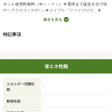
ネット使用料無料（Ｗｉ－ｆｉ）☆電停まで徒歩６分で街
中へアクセスしやすい♪★エイブル「ファイブゼロ」★
初期費用軽減キャンペーン中！【掲載写真は参考写真で
続きを見る
す。現況をご確認頂く為にもご内覧を推奨いたします。】
※その他別途費用がかかる場合があります。・賃貸保証
特記事項
等：加入要（ジェイリース 「ジェイリース」初回保証
料：月額総賃料の５０％（最低保証料１．５万円）、月額
保証料：５００円、年間更新料：１万円）・鍵交換代：あ
り２２，０００円～・維持費等：ＣＬＵＢ ＲＥＳＱ１，
３２０円／月・★エイブル「ファイブゼロ」★ ♪お部屋
省エネ性能
探しはエイブル♪/抗菌施工 7700円
エネルギー消費性
-
能
断熱性能
-