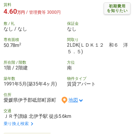
賃料
初期費用
4.60
を知りたい
/ 管理費等 3000円
万円
敷 / 礼
保証金
なし / なし
なし
専有面積
間取り
2
2LDK(ＬＤＫ１２ 和６ 洋
50.78m
５．５)
所在階 / 階数
方位
1階 / 2階建
南
築年数
物件タイプ
1991年5月(築35年4ヶ月)
賃貸アパート
住所
愛媛県伊予郡砥部町原町
地図
交通
ＪＲ予讃線 北伊予駅 徒歩5.6km
乗り換え検索