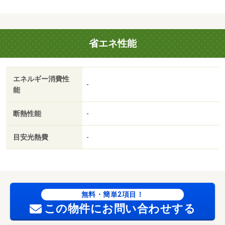
保証加入必須。初回保証料１８０００円、月額保証料賃料
等総額の１％＋８００円／月（その他商品あり））・オン
ライン内見も可能です♪自宅でも気になる物件が見学できま
省エネ性能
す！お友達紹介キャンペーンも実施中！お気軽にお問い合
わせください！！・バイク置場：有・駐輪場：有/室内清掃
費用 55000円
エネルギー消費性
-
能
断熱性能
-
目安光熱費
-
無料・簡単2項目！
この物件にお問い合わせする