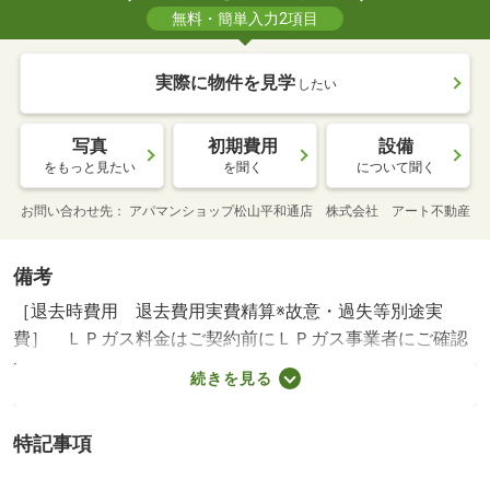
無料・簡単入力2項目
実際に物件を見学
したい
写真
初期費用
設備
をもっと見たい
を聞く
について聞く
お問い合わせ先
アパマンショップ松山平和通店 株式会社 アート不動産
備考
［退去時費用 退去費用実費精算※故意・過失等別途実
費］ ＬＰガス料金はご契約前にＬＰガス事業者にご確認
いただけます。 １年未満の解約は短期違約金１ヶ月分
続きを見る
（賃料共益費）が発生します町内会費は実費ルームクリー
ニング料金にエアコンクリーニング費用を含む 【法人契
特記事項
約個人負担分について】法人契約とする場合、個人負担
ＮＯ：１０００５４９２６７・賃貸保証等：加入要（機関