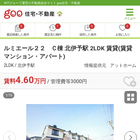
NTTグループ運営の不動産総合サイト goo住宅・不動産
0
1
0
0
最近検索した条件
最近見た物件
保存した条件
お気に入り
ルミエール２２ Ｃ棟 北伊予駅 2LDK 賃貸(賃貸
マンション・アパート)
2LDK / 北伊予駅
情報提供元
アットホーム
4.60
賃料
万円
/ 管理費等3000円
1
/
16