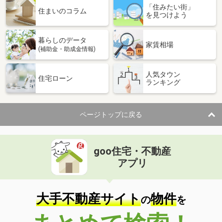
「住みたい街」
住まいのコラム
を見つけよう
暮らしのデータ
家賃相場
(補助金・助成金情報)
人気タウン
住宅ローン
ランキング
ページトップに戻る
goo住宅・不動産
アプリ
大手不動産サイト
物件
の
を