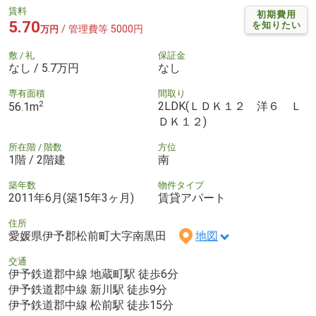
賃料
初期費用
5.70
を知りたい
/ 管理費等 5000円
万円
敷 / 礼
保証金
なし / 5.7万円
なし
専有面積
間取り
2
2LDK(ＬＤＫ１２ 洋６ Ｌ
56.1m
ＤＫ１２)
所在階 / 階数
方位
1階 / 2階建
南
築年数
物件タイプ
2011年6月(築15年3ヶ月)
賃貸アパート
住所
愛媛県伊予郡松前町大字南黒田
地図
交通
伊予鉄道郡中線 地蔵町駅 徒歩6分
伊予鉄道郡中線 新川駅 徒歩9分
伊予鉄道郡中線 松前駅 徒歩15分