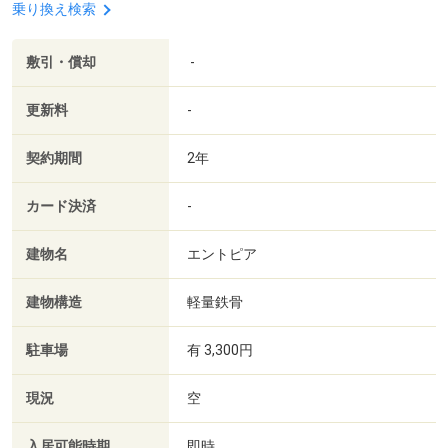
乗り換え検索
敷引・償却
-
更新料
-
契約期間
2年
カード決済
-
建物名
エントピア
建物構造
軽量鉄骨
駐車場
有 3,300円
現況
空
入居可能時期
即時