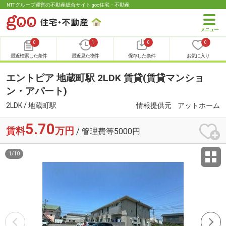
NTTグループ運営の不動産総合サイト goo住宅・不動産
0
1
0
0
最近検索した条件
最近見た物件
保存した条件
お気に入り
エントピア 地蔵町駅 2LDK 賃貸(賃貸マンショ
ン・アパート)
2LDK / 地蔵町駅
情報提供元
アットホーム
5.70
賃料
万円
/ 管理費等5000円
1
/
10