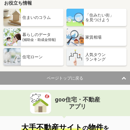
お役立ち情報
「住みたい街」
住まいのコラム
を見つけよう
暮らしのデータ
家賃相場
(補助金・助成金情報)
人気タウン
住宅ローン
ランキング
ページトップに戻る
goo住宅・不動産
アプリ
大手不動産サイト
物件
の
を