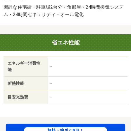
賃貸保証等：加入要（機関保証加入必須。初回保証料３５
閑静な住宅街・駐車場2台分・角部屋・24時間換気システ
０００円、月額保証料賃料等総額の１％＋８００円／月
ム・24時間セキュリティ・オール電化
（その他商品あり））・維持費等：町会費２５０円／月・
オンライン内見も可能です♪自宅でも気になる物件が見学で
きます！お友達紹介キャンペーンも実施中！お気軽にお問
省エネ性能
い合わせください！！・バイク置場：有・駐輪場：有/室内
清掃費用 71500円/カードキー発行料 16500円
エネルギー消費性
-
能
断熱性能
-
目安光熱費
-
無料・簡単2項目！