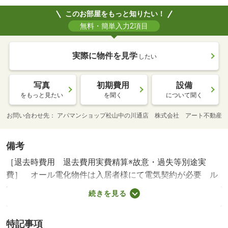
このお部屋をもっと知りたい！
無料・簡単入力2項目
実際に物件を見学
したい
写真
初期費用
設備
をもっと見たい
を聞く
について聞く
お問い合わせ先
アパマンショップ松山中の川通店 株式会社 アート不動産
備考
［退去時費用 退去費用実費精算※故意・過失等別途実
費］ オール電化物件は入居者様にて電気契約が必要 ル
ームクリーニング料金にエアコンクリーニング費用含む町
続きを見る
会費 ２５０円／月。【法人契約個人負担分について】
法人契約とする場合、個人負担分の支払い方法は原則「カ
特記事項
ード決済」となります。 ＮＯ：１０００６７８１３９・