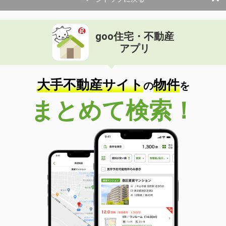
goo住宅・不動産
アプリ
大手不動産サイト
物件
の
を
まとめて検索！