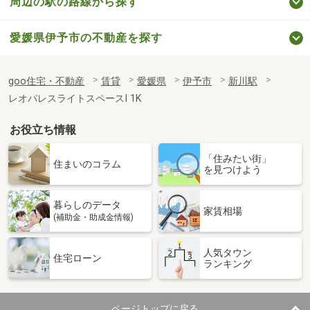
周辺の駅の路線から探す
愛媛県伊予市の不動産を探す
goo住宅・不動産
賃貸
愛媛県
伊予市
新川駅
レオパレスライトスペースⅠ 1K
お役立ち情報
「住みたい街」
住まいのコラム
を見つけよう
暮らしのデータ
家賃相場
(補助金・助成金情報)
人気タウン
住宅ローン
ランキング
ページトップに戻る