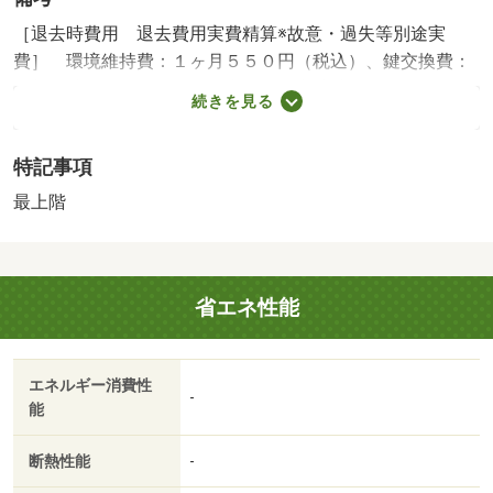
［退去時費用 退去費用実費精算※故意・過失等別途実
費］ 環境維持費：１ヶ月５５０円（税込）、鍵交換費：
ご契約時１６５００円（税込）、退去時清掃費：５２２５
続きを見る
０円（税込）、インターネット利用料：有料、更新手数
料：１６５００円（税込）、保証委託料：必要 ＮＯ：６
特記事項
９６１７９５７・賃貸保証等：加入要（家賃等の１００％
または１２０％）・オンライン内見も可能です♪自宅でも気
最上階
になる物件が見学できます！お友達紹介キャンペーンも実
施中！お気軽にお問い合わせください！！・バイク置場：
なし・駐輪場：有
省エネ性能
エネルギー消費性
-
能
断熱性能
-