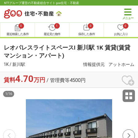
NTTグループ運営の不動産総合サイト goo住宅・不動産
0
1
0
0
最近検索した条件
最近見た物件
保存した条件
お気に入り
レオパレスライトスペースⅠ 新川駅 1K 賃貸(賃貸
マンション・アパート)
1K / 新川駅
情報提供元
アットホーム
4.70
賃料
万円
/ 管理費等4500円
1
/
16