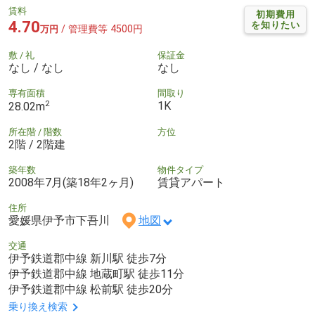
賃料
初期費用
4.70
を知りたい
/ 管理費等 4500円
万円
敷 / 礼
保証金
なし / なし
なし
専有面積
間取り
2
1K
28.02m
所在階 / 階数
方位
2階 / 2階建
築年数
物件タイプ
2008年7月(築18年2ヶ月)
賃貸アパート
住所
愛媛県伊予市下吾川
地図
交通
伊予鉄道郡中線 新川駅 徒歩7分
伊予鉄道郡中線 地蔵町駅 徒歩11分
伊予鉄道郡中線 松前駅 徒歩20分
乗り換え検索