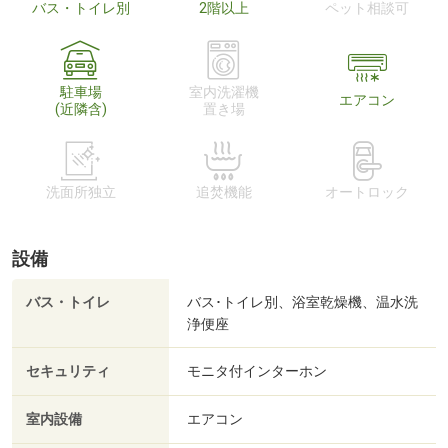
バス・トイレ別
2階以上
ペット相談可
駐車場
室内洗濯機
エアコン
(近隣含)
置き場
洗面所独立
追焚機能
オートロック
設備
バス・トイレ
バス･トイレ別、浴室乾燥機、温水洗
浄便座
セキュリティ
モニタ付インターホン
室内設備
エアコン