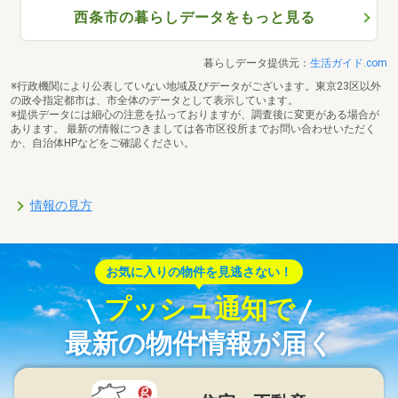
西条市の暮らしデータをもっと見る
暮らしデータ提供元：
生活ガイド.com
※行政機関により公表していない地域及びデータがございます。東京23区以外
の政令指定都市は、市全体のデータとして表示しています。
※提供データには細心の注意を払っておりますが、調査後に変更がある場合が
あります。 最新の情報につきましては各市区役所までお問い合わせいただく
か、自治体HPなどをご確認ください。
情報の見方
お気に入りの物件を見逃さない！
プッシュ通知で
最新の物件情報が届く