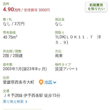
賃料
初期費用
4.90
を知りたい
/ 管理費等 3000円
万円
敷 / 礼
保証金
なし / 3万円
なし
専有面積
間取り
2
1LDK(ＬＤＫ１１．７ 洋
43.75m
５．９)
所在階 / 階数
方位
2階 / 2階建
南東
築年数
物件タイプ
2003年1月(築23年8ヶ月)
賃貸アパート
住所
愛媛県西条市大町
地図
交通
ＪＲ予讃線 伊予西条駅 徒歩15分
乗り換え検索