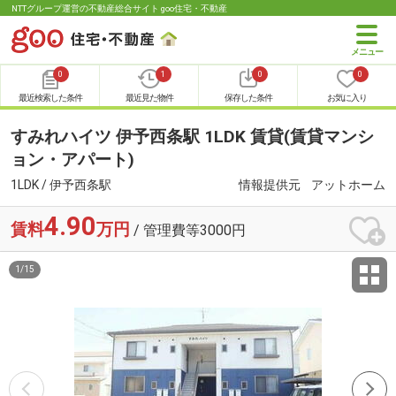
NTTグループ運営の不動産総合サイト goo住宅・不動産
0
1
0
0
最近検索した条件
最近見た物件
保存した条件
お気に入り
すみれハイツ 伊予西条駅 1LDK 賃貸(賃貸マンシ
ョン・アパート)
1LDK / 伊予西条駅
情報提供元
アットホーム
4.90
賃料
万円
/ 管理費等3000円
1
/
15