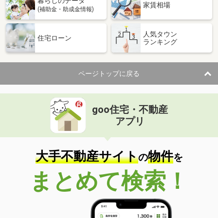
暮らしのデータ
家賃相場
(補助金・助成金情報)
人気タウン
住宅ローン
ランキング
ページトップに戻る
goo住宅・不動産
アプリ
大手不動産サイト
物件
の
を
まとめて検索！