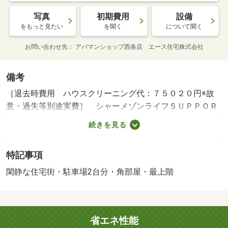
写真
初期費用
設備
をもっと見たい
を聞く
について聞く
お問い合わせ先
アパマンショップ西条店 エース住宅株式会社
備考
［退去時費用 ハウスクリーニング代：７５０２０円※故
意・過失等別途実費］ シャーメゾンライフＳＵＰＰＯＲ
Ｔ２４（月額１３２０円税込）へ別途加入要／駐車場２台
続きを見る
目３３００円（税込）／【※駐車場区画は変更になる場合
がございます／【※ご入居時、クリーニング特約料が必要
特記事項
です ＮＯ：１００３３５６５３３・賃貸保証等：加入要
（家賃保証契約要／初回：３３０００円、毎月：支払額の
閑静な住宅街・駐車場2台分・角部屋・最上階
２％）・他交通手段：常心停歩２分・専門スタッフがしっ
かりとお部屋探しをお手伝い致します！！・バイク置場：
なし・駐輪場：有/室内清掃費 75020円/鍵交換代 16500円
省エネ性能