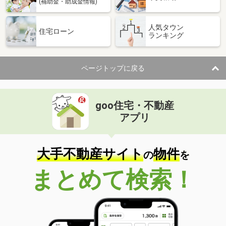
(補助金・助成金情報)
人気タウン
住宅ローン
ランキング
ページトップに戻る
goo住宅・不動産
アプリ
大手不動産サイト
物件
の
を
まとめて検索！