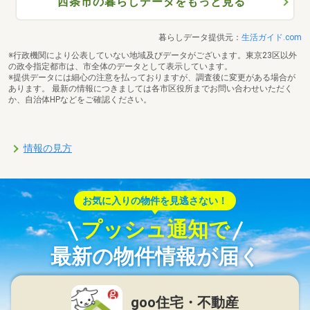
西条市の暮らしデータをもっと見る
暮らしデータ提供元：
生活ガイド.com
※行政機関により公表していない地域及びデータがございます。東京23区以外
の政令指定都市は、市全体のデータとして表示しています。
※提供データには細心の注意を払っておりますが、調査後に変更がある場合が
あります。 最新の情報につきましては各市区役所までお問い合わせいただく
か、自治体HPなどをご確認ください。
情報の見方
お気に入りの物件を見逃さない！
プッシュ通知で
最新の物件情報が届く
goo住宅・不動産