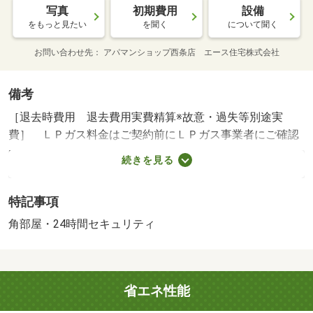
写真
初期費用
設備
をもっと見たい
を聞く
について聞く
お問い合わせ先
アパマンショップ西条店 エース住宅株式会社
備考
［退去時費用 退去費用実費精算※故意・過失等別途実
費］ ＬＰガス料金はご契約前にＬＰガス事業者にご確認
いただけます。 ルームクリーニング料金にエアコンクリ
続きを見る
ーニング費用含む 【法人契約個人負担分について】法人
契約とする場合、個人負担分の支払い方法は原則「カード
特記事項
決済」となります。 ＮＯ：８００１３５９６・賃貸保証
等：加入要（機関保証加入必須。初回保証料１８０００
角部屋・24時間セキュリティ
円、月額保証料賃料等総額の１％＋８００円／月（その他
商品あり））・他交通手段：東町停歩６分・利便性重視の
方には、ここです！！・バイク置場：なし・駐輪場：有/カ
省エネ性能
ードキー発行料 16500円/室内清掃費用 49500円