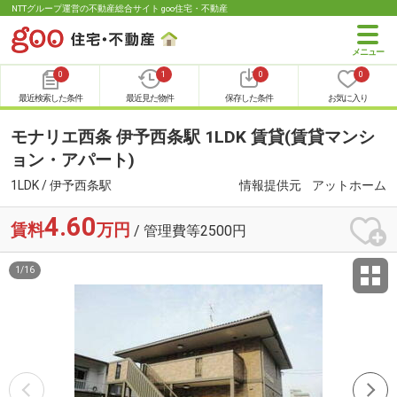
NTTグループ運営の不動産総合サイト goo住宅・不動産
0
1
0
0
最近検索した条件
最近見た物件
保存した条件
お気に入り
モナリエ西条 伊予西条駅 1LDK 賃貸(賃貸マンシ
ョン・アパート)
1LDK / 伊予西条駅
情報提供元
アットホーム
4.60
賃料
万円
/ 管理費等2500円
1
/
16