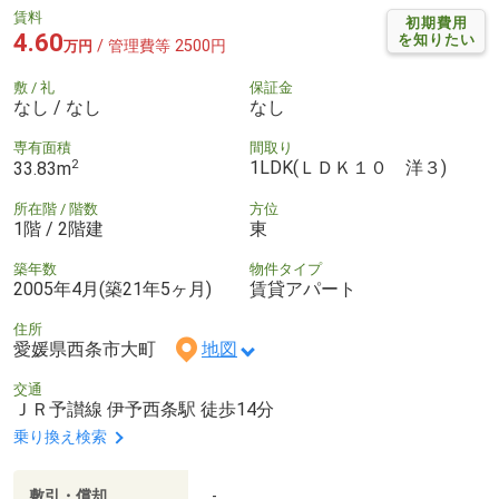
賃料
初期費用
4.60
を知りたい
/ 管理費等 2500円
万円
敷 / 礼
保証金
なし / なし
なし
専有面積
間取り
2
1LDK(ＬＤＫ１０ 洋３)
33.83m
所在階 / 階数
方位
1階 / 2階建
東
築年数
物件タイプ
2005年4月(築21年5ヶ月)
賃貸アパート
住所
愛媛県西条市大町
地図
交通
ＪＲ予讃線 伊予西条駅 徒歩14分
乗り換え検索
敷引・償却
-