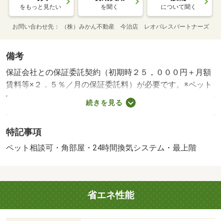
をもっと見たい
を聞く
について聞く
お問い合わせ先
（株）みかん不動産 今治店 レオパレスパートナーズ
備考
保証会社との保証委託契約（初期時２５，０００円＋月額
賃料等×２．５％／月の保証委託料）が必要です。※ペット
飼育物件はルームクリーニング費の後払い利用できませ
続きを見る
ん。・ｒｕｕｍサポート費用１，９８０円（月額）が必要
です。（法人の場合はｒｕｕｍサポートライト費用１，１
特記事項
００円（月額）が必要です。）引越し無料（みかん不動産
限定キャンペーン）プロ作業員によるお引越しです。※距
ペット相談可・角部屋・24時間換気システム・最上階
離や荷物量により料金が発生する場合があります。詳細は
担当者に確認下さい。・鍵交換代：あり３，３００円～・
維持費等：２４時間サポート費（月額）１，９８０円／
省エネ性能
月・駐輪場：有