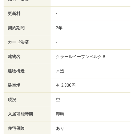
更新料
-
契約期間
2年
カード決済
-
建物名
クラールイーブンベルクＢ
建物構造
木造
駐車場
有 3,300円
現況
空
入居可能時期
即時
住宅保険
あり