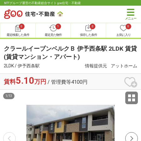
NTTグループ運営の不動産総合サイト goo住宅・不動産
0
1
0
0
最近検索した条件
最近見た物件
保存した条件
お気に入り
クラールイーブンベルクＢ 伊予西条駅 2LDK 賃貸
(賃貸マンション・アパート)
2LDK / 伊予西条駅
情報提供元
アットホーム
5.10
賃料
万円
/ 管理費等4100円
1
/
13