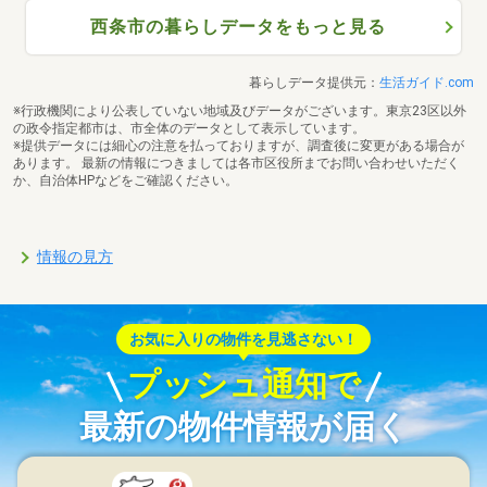
西条市の暮らしデータをもっと見る
暮らしデータ提供元：
生活ガイド.com
※行政機関により公表していない地域及びデータがございます。東京23区以外
の政令指定都市は、市全体のデータとして表示しています。
※提供データには細心の注意を払っておりますが、調査後に変更がある場合が
あります。 最新の情報につきましては各市区役所までお問い合わせいただく
か、自治体HPなどをご確認ください。
情報の見方
お気に入りの物件を見逃さない！
プッシュ通知で
最新の物件情報が届く