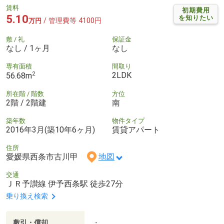
賃料
初期費用
5.10
を知りたい
/ 管理費等 4100円
万円
敷 / 礼
保証金
なし / 1ヶ月
なし
専有面積
間取り
2
2LDK
56.68m
所在階 / 階数
方位
2階 / 2階建
南
築年数
物件タイプ
2016年3月(築10年6ヶ月)
賃貸アパート
住所
愛媛県西条市古川甲
地図
交通
ＪＲ予讃線 伊予西条駅 徒歩27分
乗り換え検索
敷引・償却
-