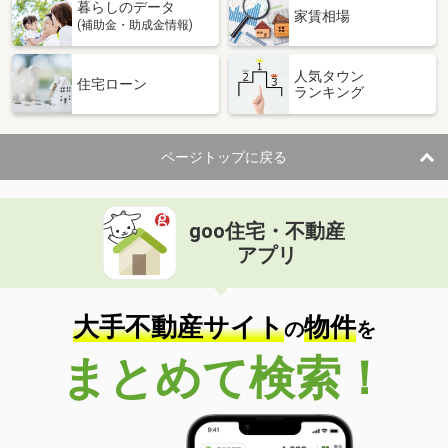
暮らしのデータ
家賃相場
(補助金・助成金情報)
人気タウン
住宅ローン
ランキング
ページトップに戻る
goo住宅・不動産
アプリ
大手不動産サイト
物件
の
を
まとめて検索！