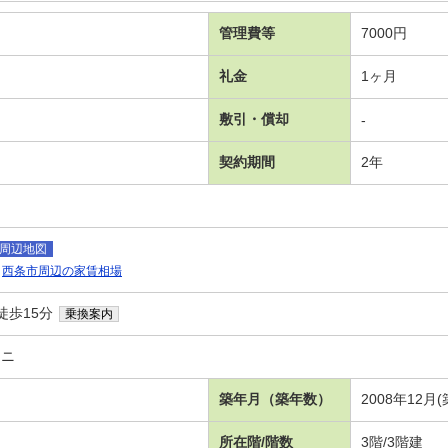
管理費等
7000円
礼金
1ヶ月
敷引・償却
-
契約期間
2年
周辺地図
西条市周辺の家賃相場
徒歩15分
乗換案内
ュニ
築年月（築年数）
2008年12月
所在階/階数
3階/3階建