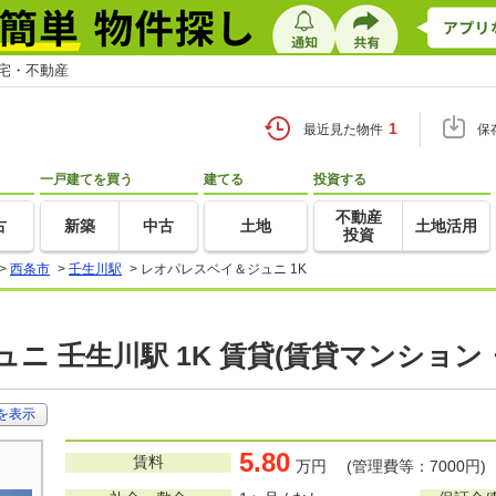
住宅・不動産
1
最近見た物件
保
一戸建てを買う
建てる
投資する
不動産
古
新築
中古
土地
土地活用
投資
>
西条市
>
壬生川駅
>
レオパレスベイ＆ジュニ 1K
ニ 壬生川駅 1K 賃貸(賃貸マンション
を表示
5.80
賃料
万円 (管理費等：7000円)