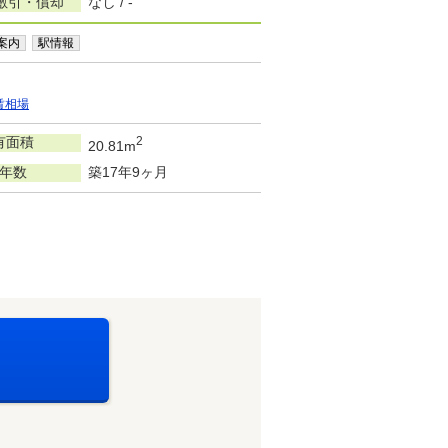
敷引・償却
なし / -
案内
駅情報
賃相場
有面積
2
20.81m
年数
築17年9ヶ月