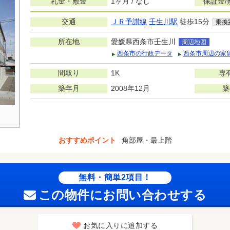
礼金・敷金
1ヶ月 / なし
保証金/
交通
ＪＲ予讃線
壬生川駅
徒歩15分
乗換
所在地
愛媛県西条市壬生川
周辺地図
西条市の行政データ
西条市周辺の家
間取り
1K
専
築年月
2008年12月
築
おすすめポイント
角部屋・最上階
無料・簡単2項目！
この物件にお問い合わせする
お気に入りに追加する