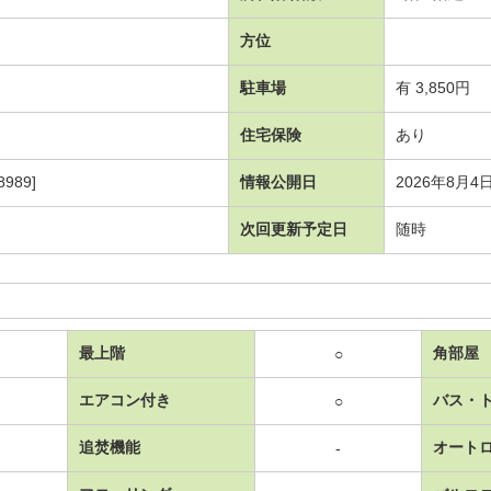
方位
駐車場
有 3,850円
住宅保険
あり
989]
情報公開日
2026年8月4
次回更新予定日
随時
最上階
角部屋
○
エアコン付き
バス・
○
追焚機能
オート
-