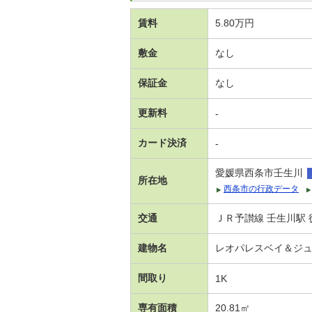
賃料
5.80万円
敷金
なし
保証金
なし
更新料
-
カード決済
-
愛媛県西条市壬生川
所在地
西条市の行政データ
交通
ＪＲ予讃線 壬生川駅 
建物名
レオパレスベイ＆ジ
間取り
1K
専有面積
20.81㎡