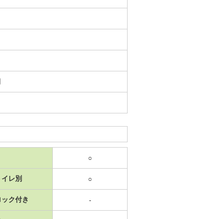
日
○
トイレ別
○
ロック付き
-