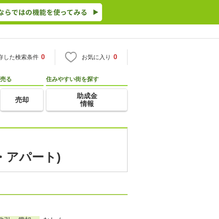
0
0
存した検索条件
お気に入り
売る
住みやすい街を探す
助成金
売却
情報
・アパート)