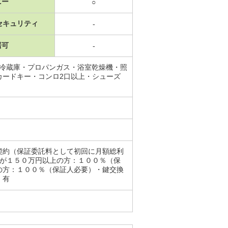
ニー
○
セキュリティ
-
居可
-
・冷蔵庫・プロパンガス・浴室乾燥機・照
カードキー・コンロ2口以上・シューズ
契約（保証委託料として初回に月額総利
収が１５０万円以上の方：１００％（保
の方：１００％（保証人必要）・鍵交換
：有