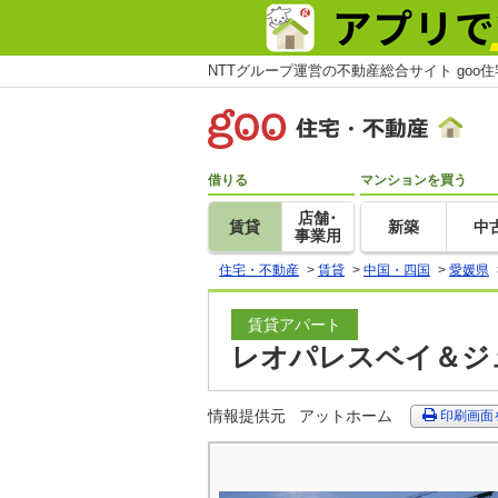
NTTグループ運営の不動産総合サイト goo
借りる
マンションを買う
店舗･
賃貸
新築
中
事業用
住宅・不動産
>
賃貸
>
中国・四国
>
愛媛県
賃貸アパート
レオパレスベイ＆ジュ
情報提供元
アットホーム
印刷画面