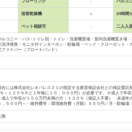
フローリング
バルコ
-
浴室乾燥機
24時間
○
ペット相談可
二人入
-
バルコニー・バス･トイレ別・トイレ・洗濯機置場・室内洗濯機置き場
水洗浄便座・モニタ付インターホン・駐輪場・ベッド・クローゼット・
光ファイバー（ブロードバンド）
場合には株式会社レオパレス２１の指定する家賃保証会社との保証委託
０％～１２０％※と１年毎に１０，０００円）が必要です。※成人で年
 成人で年収が１５０万円未満の方：１２０％（保証人不要） 未成年
６，５００円～・維持費等：環境維持費（月額）５５０円／月・駐輪場
上階