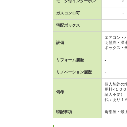
モニタ付インターホン
○
ガスコンロ可
-
宅配ボックス
-
エアコン・
設備
明器具・温
ボックス・
リフォーム履歴
-
リノベーション履歴
-
個人契約の
用料×１０
備考
証人不要）
代：あり１
特記事項
角部屋・最