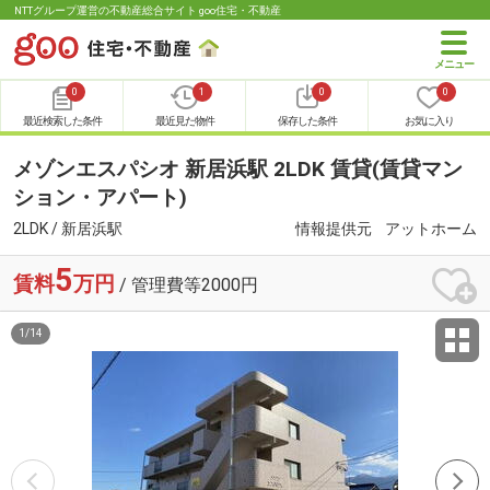
NTTグループ運営の不動産総合サイト goo住宅・不動産
0
1
0
0
最近検索した条件
最近見た物件
保存した条件
お気に入り
メゾンエスパシオ 新居浜駅 2LDK 賃貸(賃貸マン
ション・アパート)
2LDK / 新居浜駅
情報提供元
アットホーム
5
賃料
万円
/ 管理費等2000円
1
/
14