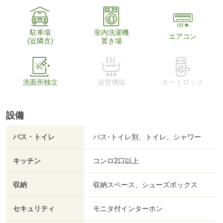
駐車場
室内洗濯機
エアコン
(近隣含)
置き場
洗面所独立
追焚機能
オートロック
設備
バス・トイレ
バス･トイレ別、トイレ、シャワー
キッチン
コンロ2口以上
収納
収納スペース、シューズボックス
セキュリティ
モニタ付インターホン