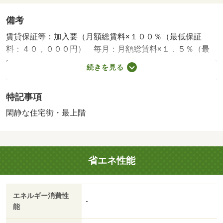
備考
賃貸保証等：加入要（月額総賃料×１００％（最低保証
料：４０，０００円） 毎月：月額総賃料×１．５％（最
低保証料：１，０００円））・鍵交換代：あり１８，７０
続きを見る
０円～・２ＬＤＫで人気の庄内地区の物件です！駅やスー
パーなども近いので、生活のしやすいお部屋です♪各お部屋
特記事項
のスペースや収納スペースも豊富！！照明・エアコン設備
充実です☆・バイク置場：有（無料）・駐輪場：有（無
閑静な住宅街・最上階
料）
省エネ性能
エネルギー消費性
-
能