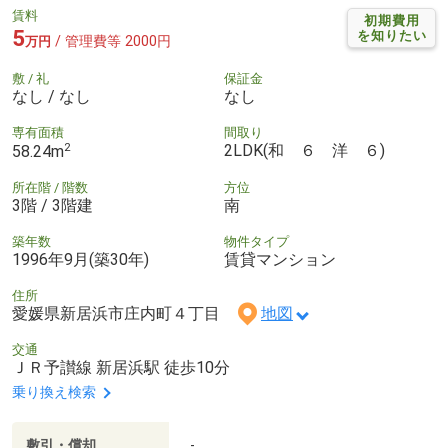
賃料
初期費用
5
を知りたい
/ 管理費等 2000円
万円
敷 / 礼
保証金
なし / なし
なし
専有面積
間取り
2
2LDK(和 ６ 洋 ６)
58.24m
所在階 / 階数
方位
3階 / 3階建
南
築年数
物件タイプ
1996年9月(築30年)
賃貸マンション
住所
愛媛県新居浜市庄内町４丁目
地図
交通
ＪＲ予讃線 新居浜駅 徒歩10分
乗り換え検索
敷引・償却
-