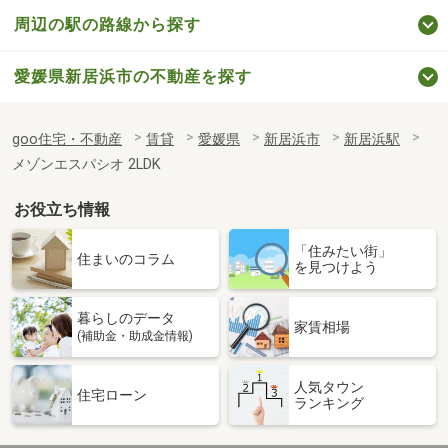
周辺の駅の路線から探す
愛媛県新居浜市の不動産を探す
goo住宅・不動産
賃貸
愛媛県
新居浜市
新居浜駅
メゾンエスパシオ 2LDK
お役立ち情報
「住みたい街」
住まいのコラム
を見つけよう
暮らしのデータ
家賃相場
(補助金・助成金情報)
人気タウン
住宅ローン
ランキング