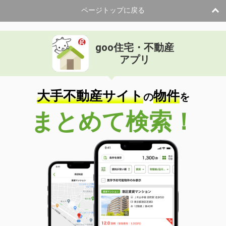
ページトップに戻る
goo住宅・不動産
アプリ
大手不動産サイト
物件
の
を
まとめて検索！