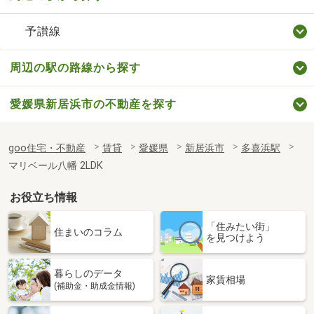
予讃線
周辺の駅の路線から探す
愛媛県新居浜市の不動産を探す
goo住宅・不動産
賃貸
愛媛県
新居浜市
多喜浜駅
マリベール八幡 2LDK
お役立ち情報
「住みたい街」
住まいのコラム
を見つけよう
暮らしのデータ
家賃相場
(補助金・助成金情報)