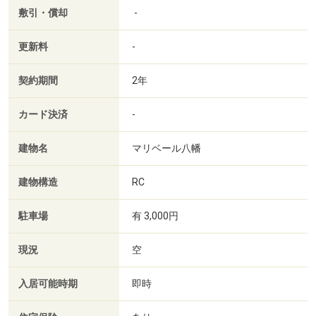
敷引・償却
-
更新料
-
契約期間
2年
カード決済
-
建物名
マリベール八幡
建物構造
RC
駐車場
有 3,000円
現況
空
入居可能時期
即時