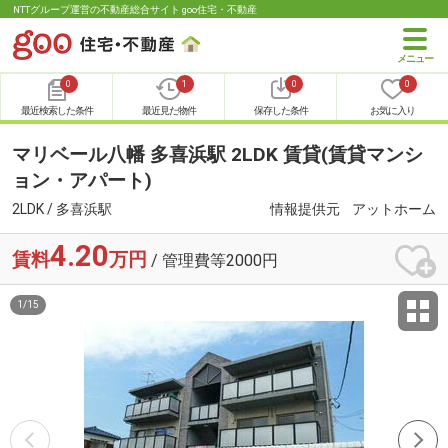
NTTグループ運営の不動産総合サイト goo住宅・不動産
0
1
0
0
最近検索した条件
最近見た物件
保存した条件
お気に入り
マリベール八幡 多喜浜駅 2LDK 賃貸(賃貸マンシ
ョン・アパート)
2LDK / 多喜浜駅
情報提供元
アットホーム
4.20
賃料
万円
/ 管理費等2000円
1
/
15