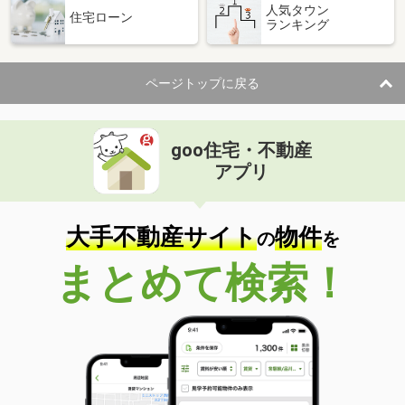
人気タウン
住宅ローン
ランキング
ページトップに戻る
goo住宅・不動産
アプリ
大手不動産サイト
物件
の
を
まとめて検索！