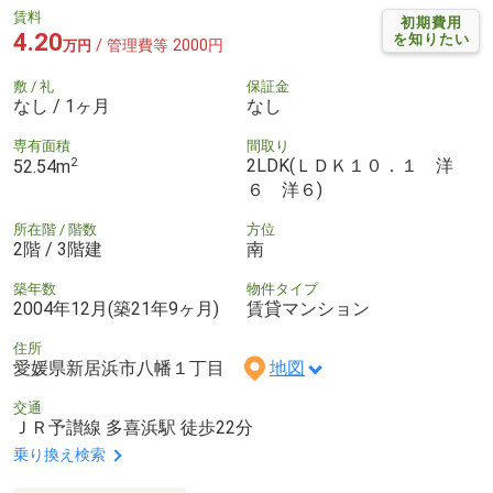
賃料
初期費用
4.20
を知りたい
/ 管理費等 2000円
万円
敷 / 礼
保証金
なし / 1ヶ月
なし
専有面積
間取り
2
2LDK(ＬＤＫ１０．１ 洋
52.54m
６ 洋６)
所在階 / 階数
方位
2階 / 3階建
南
築年数
物件タイプ
2004年12月(築21年9ヶ月)
賃貸マンション
住所
愛媛県新居浜市八幡１丁目
地図
交通
ＪＲ予讃線 多喜浜駅 徒歩22分
乗り換え検索