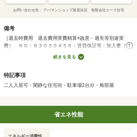
お問い合わせ先
アパマンショップ新居浜店 有限会社エース住宅
備考
［退去時費用 退去費用実費精算※故意・過失等別途実
費］ ＮＯ：６３０３０４５６・賃貸保証等：加入要（①
初回保証料：賃料総額の１００％、更新無②初回保証料：
続きを見る
賃料総額の５０％、更新保証料：１００００円／年毎）・
維持費等：引落手数料（課税対象）３３０円／月・日当た
特記事項
り良好、２階角部屋、鉄筋コンクリート造で防音も安
心。・バイク置場：有・駐輪場：有/鍵交換費 22000円
二人入居可・閑静な住宅街・駐車場2台分・角部屋
省エネ性能
エネルギー消費性