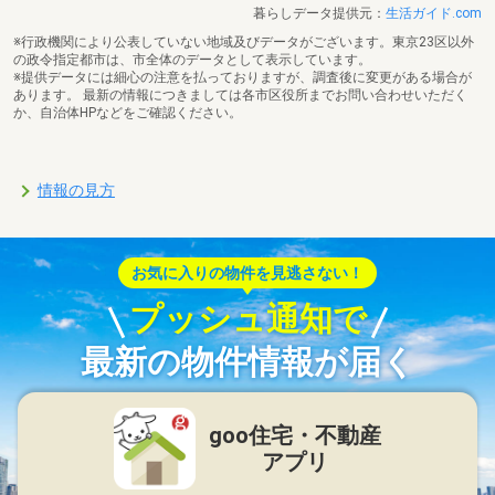
暮らしデータ提供元：
生活ガイド.com
※行政機関により公表していない地域及びデータがございます。東京23区以外
の政令指定都市は、市全体のデータとして表示しています。
※提供データには細心の注意を払っておりますが、調査後に変更がある場合が
あります。 最新の情報につきましては各市区役所までお問い合わせいただく
か、自治体HPなどをご確認ください。
情報の見方
お気に入りの物件を見逃さない！
プッシュ通知で
最新の物件情報が届く
goo住宅・不動産
アプリ