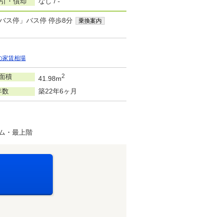
敷引・償却
なし / -
バス停」バス停 停歩8分
乗換案内
の家賃相場
面積
2
41.98m
年数
築22年6ヶ月
ム・最上階