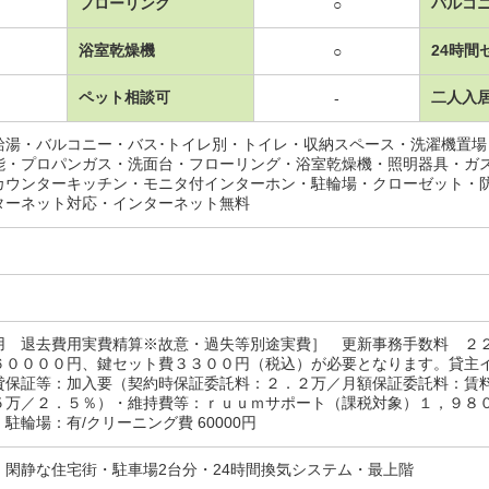
フローリング
バルコ
○
浴室乾燥機
24時間
○
ペット相談可
二人入
-
給湯・バルコニー・バス･トイレ別・トイレ・収納スペース・洗濯機置
能・プロパンガス・洗面台・フローリング・浴室乾燥機・照明器具・ガ
カウンターキッチン・モニタ付インターホン・駐輪場・クローゼット・
ターネット対応・インターネット無料
用 退去費用実費精算※故意・過失等別途実費］ 更新事務手数料 ２
６００００円、鍵セット費３３００円（税込）が必要となります。貸主
貸保証等：加入要（契約時保証委託料：２．２万／月額保証委託料：賃
５万／２．５％）・維持費等：ｒｕｕｍサポート（課税対象）１，９８
駐輪場：有/クリーニング費 60000円
・閑静な住宅街・駐車場2台分・24時間換気システム・最上階