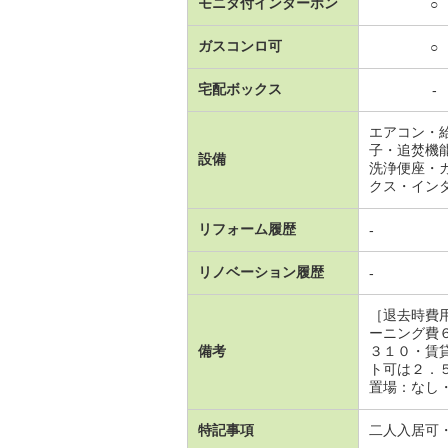
モニタ付インターホン
○
ガスコンロ可
○
宅配ボックス
-
エアコン・
子・追焚機
設備
洗浄便座・
クス・イン
リフォーム履歴
-
リノベーション履歴
-
［退去時費
ーニング費
備考
３１０・賃
ト可は２．
置場：なし・
特記事項
二人入居可