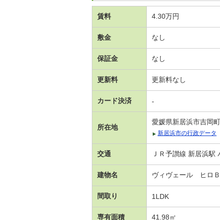
賃料
4.30万円
敷金
なし
保証金
なし
更新料
更新料なし
カード決済
-
愛媛県新居浜市吉岡
所在地
新居浜市の行政データ
交通
ＪＲ予讃線 新居浜駅 
建物名
ヴィヴェール ヒロ
間取り
1LDK
専有面積
41.98㎡