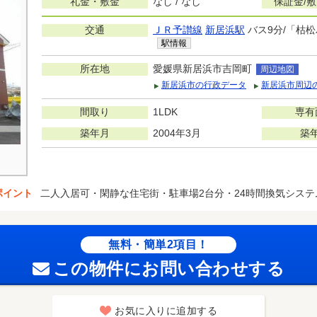
礼金・敷金
なし / なし
保証金/
交通
ＪＲ予讃線
新居浜駅
バス9分/「枯松
駅情報
所在地
愛媛県新居浜市吉岡町
周辺地図
新居浜市の行政データ
新居浜市周辺
間取り
1LDK
専有
築年月
2004年3月
築
ポイント
二人入居可・閑静な住宅街・駐車場2台分・24時間換気システ
無料・簡単2項目！
この物件にお問い合わせする
お気に入りに追加する