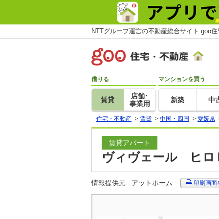
NTTグループ運営の不動産総合サイト goo
借りる
マンションを買う
店舗･
賃貸
新築
中
事業用
住宅・不動産
>
賃貸
>
中国・四国
>
愛媛県
賃貸アパート
ヴィヴェール ヒロＢ
情報提供元
アットホーム
印刷画面