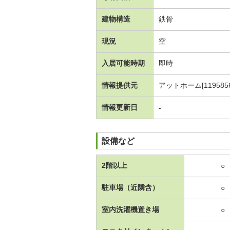
建物構造
鉄骨
現況
空
入居可能時期
即時
情報提供元
アットホーム[1195856
情報更新日
-
設備など
2階以上
○
駐車場（近隣含）
○
室内洗濯機置き場
○