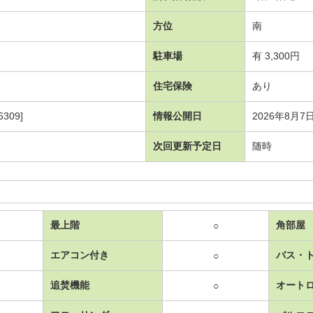
方位
南
駐車場
有 3,300円
住宅保険
あり
309]
情報公開日
2026年8月7
次回更新予定日
随時
最上階
角部屋
○
エアコン付き
バス・
○
追焚機能
オート
○