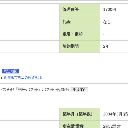
管理費等
1700円
礼金
なし
敷引・償却
-
契約期間
2年
町
周辺地図
新居浜市周辺の家賃相場
バス9分/「枯松バス停」バス停 停歩8分
乗換案内
Ｂ
築年月（築年数）
2004年3月(
所在階/階数
2階/2階建