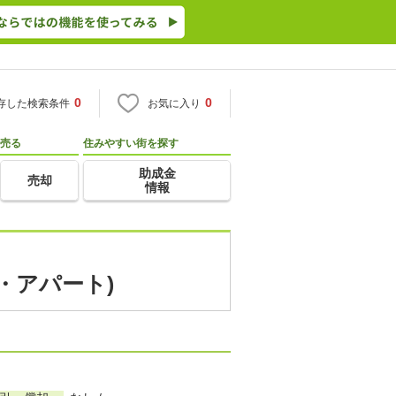
0
0
存した検索条件
お気に入り
売る
住みやすい街を探す
助成金
売却
情報
・アパート)