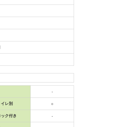
日
-
トイレ別
○
ロック付き
-