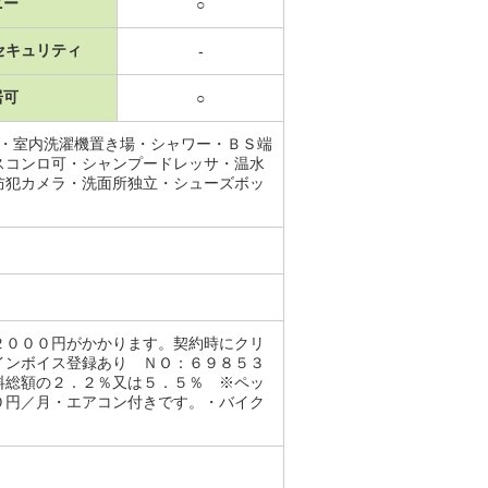
ニー
○
セキュリティ
-
居可
○
場・室内洗濯機置き場・シャワー・ＢＳ端
スコンロ可・シャンプードレッサ・温水
防犯カメラ・洗面所独立・シューズボッ
２０００円がかかります。契約時にクリ
インボイス登録あり ＮＯ：６９８５３
料総額の２．２％又は５．５％ ※ペッ
０円／月・エアコン付きです。・バイク