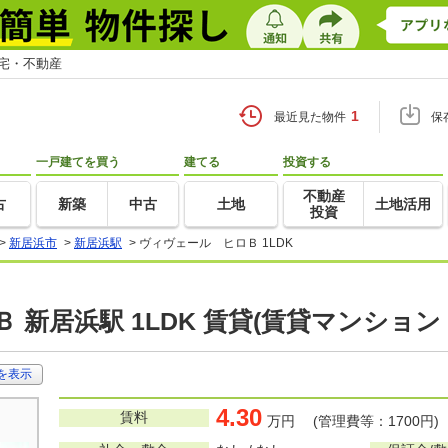
住宅・不動産
1
最近見た物件
保
一戸建てを買う
建てる
投資する
不動産
古
新築
中古
土地
土地活用
投資
>
新居浜市
>
新居浜駅
>
ヴィヴェール ヒロＢ 1LDK
 新居浜駅 1LDK 賃貸(賃貸マンション
を表示
4.30
賃料
万円 (管理費等：1700円)