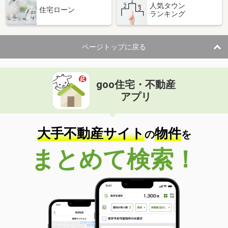
人気タウン
住宅ローン
ランキング
ページトップに戻る
goo住宅・不動産
アプリ
大手不動産サイト
物件
の
を
まとめて検索！