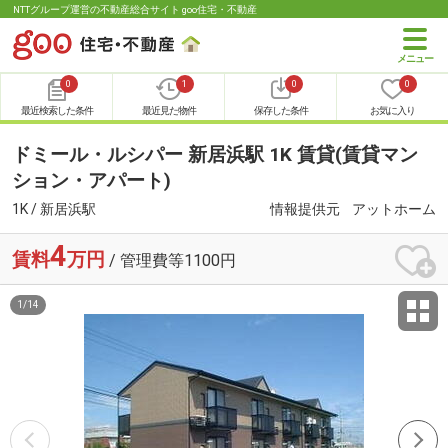
NTTグループ運営の不動産総合サイト goo住宅・不動産
0
1
0
0
最近検索した条件
最近見た物件
保存した条件
お気に入り
ドミール・ルシパー 新居浜駅 1K 賃貸(賃貸マン
ション・アパート)
1K / 新居浜駅
情報提供元
アットホーム
4
賃料
万円
/ 管理費等1100円
1
/
14