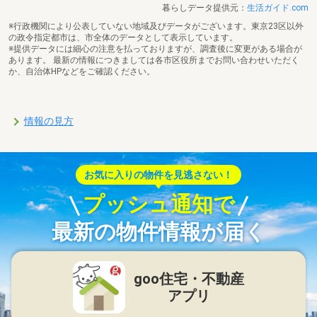
暮らしデータ提供元：
生活ガイド.com
※行政機関により公表していない地域及びデータがございます。東京23区以外
の政令指定都市は、市全体のデータとして表示しています。
※提供データには細心の注意を払っておりますが、調査後に変更がある場合が
あります。 最新の情報につきましては各市区役所までお問い合わせいただく
か、自治体HPなどをご確認ください。
情報の見方
お気に入りの物件を見逃さない！
プッシュ通知で
最新の物件情報が届く
goo住宅・不動産
アプリ