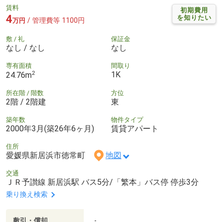
賃料
初期費用
4
を知りたい
/ 管理費等 1100円
万円
敷 / 礼
保証金
なし / なし
なし
専有面積
間取り
2
1K
24.76m
所在階 / 階数
方位
2階 / 2階建
東
築年数
物件タイプ
2000年3月(築26年6ヶ月)
賃貸アパート
住所
愛媛県新居浜市徳常町
地図
交通
ＪＲ予讃線 新居浜駅 バス5分/「繁本」バス停 停歩3分
乗り換え検索
敷引・償却
-