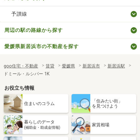
予讃線
周辺の駅の路線から探す
愛媛県新居浜市の不動産を探す
goo住宅・不動産
賃貸
愛媛県
新居浜市
新居浜駅
ドミール・ルシパー 1K
お役立ち情報
「住みたい街」
住まいのコラム
を見つけよう
暮らしのデータ
家賃相場
(補助金・助成金情報)