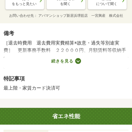
をもっと見たい
を聞く
について聞く
お問い合わせ先
アパマンショップ新居浜堺筋店 一宮興産 株式会社
備考
［退去時費用 退去費用実費精算※故意・過失等別途実
費］ 更新事務手数料 ２２０００円、月額賃料等収納手
数料１７０円がかかります。契約時にクリーニング費５０
続きを見る
０００円、鍵セット費３３００円（税込）が必要となりま
す。 ＮＯ：８６１８１５０５・賃貸保証等：加入要（契
特記事項
約時保証委託料：２．２万／月額保証委託料：賃料総額の
２．２％又は５．５％ ※ペット可は２．５万／２．
最上階・家賃カード決済可
５％）・維持費等：安心サポート（課税対象）３３０円／
月・ｒｕｕｍサポート（課税対象）１，９８０円／月・ク
レジットカード決済可能！・バイク置場：なし・駐輪場：
省エネ性能
有/クリーニング費 50000円/家賃保証料（課税対
象） 22000円/消臭除菌（課税対象） 16500円/簡易消火剤
（課税対象） 7480円/その他費用 3300円