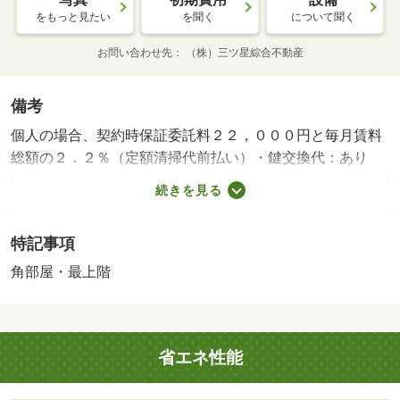
をもっと見たい
を聞く
について聞く
お問い合わせ先
（株）三ツ星綜合不動産
備考
個人の場合、契約時保証委託料２２，０００円と毎月賃料
総額の２．２％（定額清掃代前払い）・鍵交換代：あり
３，３００円～・維持費等：月額保証料（月額）９３３円
続きを見る
／月・サポート（火災保険料含む）（月額）１，９８０円
／月・インターネット無料・駐輪場：有
特記事項
角部屋・最上階
省エネ性能