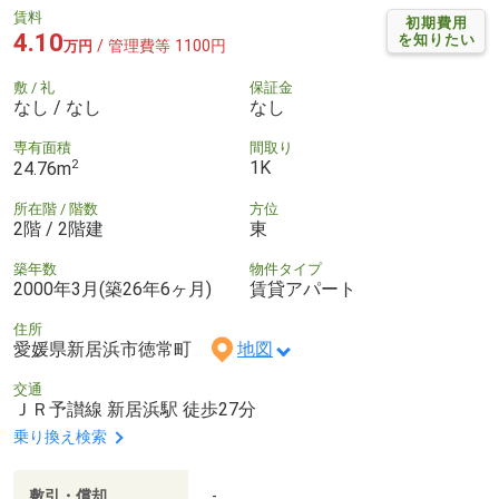
賃料
初期費用
4.10
を知りたい
/ 管理費等 1100円
万円
敷 / 礼
保証金
なし / なし
なし
専有面積
間取り
2
1K
24.76m
所在階 / 階数
方位
2階 / 2階建
東
築年数
物件タイプ
2000年3月(築26年6ヶ月)
賃貸アパート
住所
愛媛県新居浜市徳常町
地図
交通
ＪＲ予讃線 新居浜駅 徒歩27分
乗り換え検索
敷引・償却
-