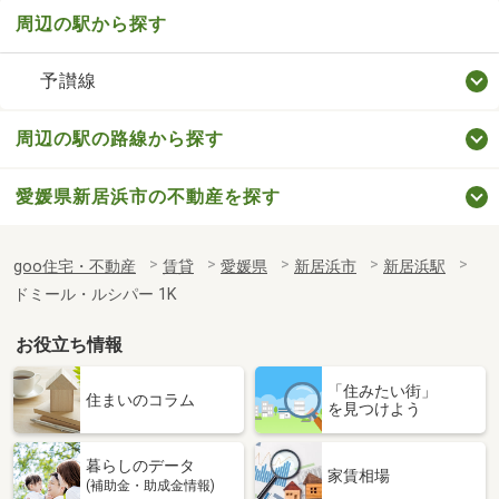
周辺の駅から探す
予讃線
周辺の駅の路線から探す
愛媛県新居浜市の不動産を探す
goo住宅・不動産
賃貸
愛媛県
新居浜市
新居浜駅
ドミール・ルシパー 1K
お役立ち情報
「住みたい街」
住まいのコラム
を見つけよう
暮らしのデータ
家賃相場
(補助金・助成金情報)