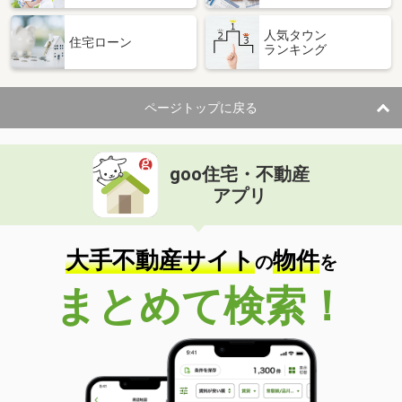
人気タウン
住宅ローン
ランキング
ページトップに戻る
goo住宅・不動産
アプリ
大手不動産サイト
物件
の
を
まとめて検索！