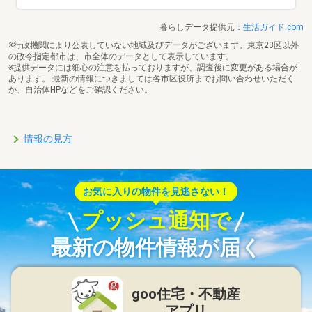
暮らしデータ提供元：
生活ガイド.com
※行政機関により公表していない地域及びデータがございます。東京23区以外
の政令指定都市は、市全体のデータとして表示しています。
※提供データには細心の注意を払っておりますが、調査後に変更がある場合が
あります。 最新の情報につきましては各市区役所までお問い合わせいただく
か、自治体HPなどをご確認ください。
情報の見方
お気に入りの物件を見逃さない！
プッシュ通知で
最新の物件情報が届く
goo住宅・不動産
アプリ