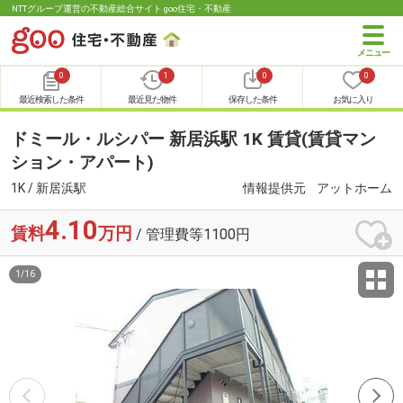
NTTグループ運営の不動産総合サイト goo住宅・不動産
0
1
0
0
最近検索した条件
最近見た物件
保存した条件
お気に入り
ドミール・ルシパー 新居浜駅 1K 賃貸(賃貸マン
ション・アパート)
1K / 新居浜駅
情報提供元
アットホーム
4.10
賃料
万円
/ 管理費等1100円
1
/
16