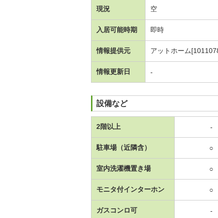
現況
空
入居可能時期
即時
情報提供元
アットホーム[1011078
情報更新日
-
設備など
2階以上
-
駐車場（近隣含）
○
室内洗濯機置き場
○
モニタ付インターホン
○
ガスコンロ可
-