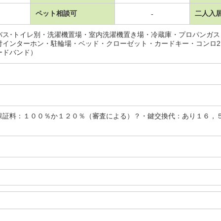
ペット相談可
二人入
-
バス･トイレ別・洗濯機置場・室内洗濯機置き場・冷蔵庫・プロパンガ
付インターホン・駐輪場・ベッド・クローゼット・カードキー・コンロ
ードバンド）
保証料：１００％か１２０％（審査による）？・鍵交換代：あり１６，