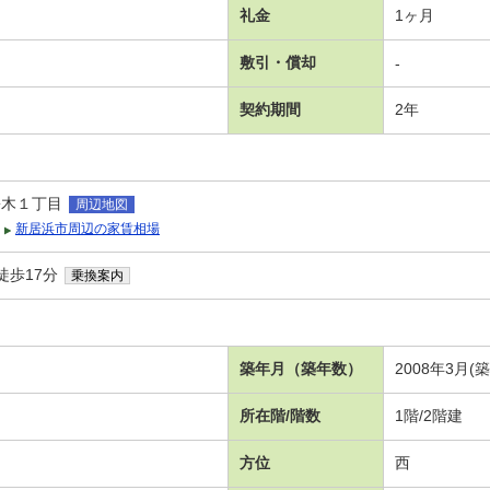
礼金
1ヶ月
敷引・償却
-
契約期間
2年
松木１丁目
周辺地図
新居浜市周辺の家賃相場
徒歩17分
乗換案内
築年月（築年数）
2008年3月(
所在階/階数
1階/2階建
方位
西