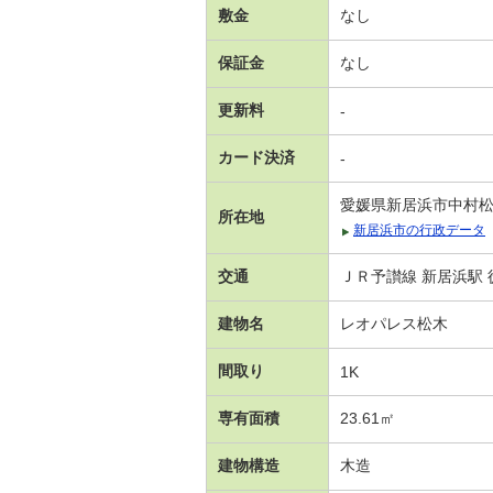
敷金
なし
保証金
なし
更新料
-
カード決済
-
愛媛県新居浜市中村
所在地
新居浜市の行政データ
交通
ＪＲ予讃線 新居浜駅 
建物名
レオパレス松木
間取り
1K
専有面積
23.61㎡
建物構造
木造