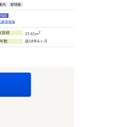
案内
駅情報
地図
の家賃相場
有面積
2
23.61m
年数
築18年6ヶ月