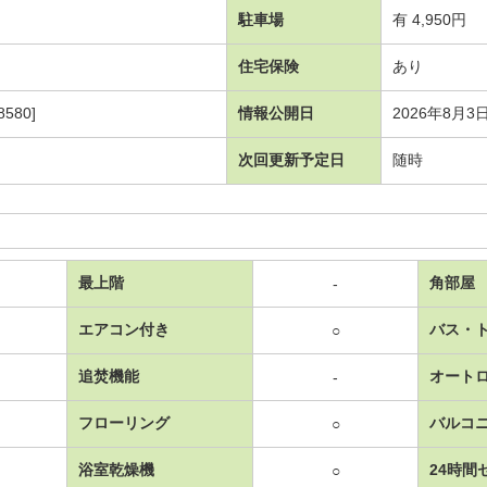
駐車場
有 4,950円
住宅保険
あり
580]
情報公開日
2026年8月3
次回更新予定日
随時
最上階
角部屋
-
エアコン付き
バス・
○
追焚機能
オート
-
フローリング
バルコ
○
浴室乾燥機
24時間
○