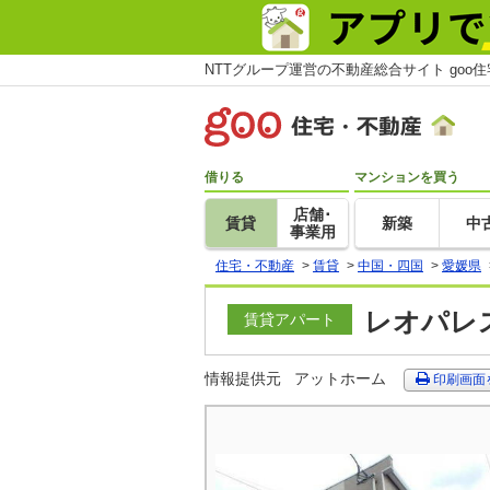
NTTグループ運営の不動産総合サイト goo
借りる
マンションを買う
店舗･
賃貸
新築
中
事業用
住宅・不動産
>
賃貸
>
中国・四国
>
愛媛県
レオパレス
賃貸アパート
情報提供元
アットホーム
印刷画面