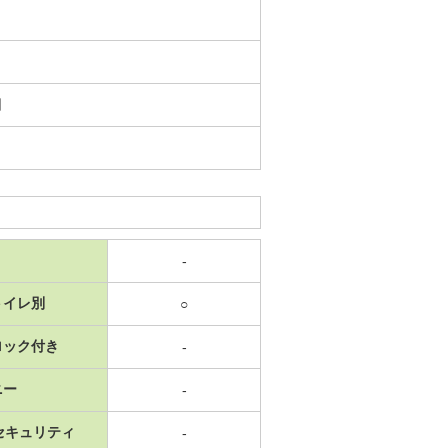
日
-
トイレ別
○
ロック付き
-
ニー
-
セキュリティ
-