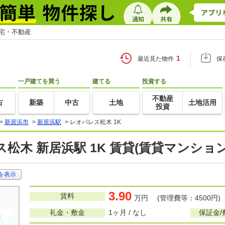
住宅・不動産
1
最近見た物件
保
一戸建てを買う
建てる
投資する
不動産
古
新築
中古
土地
土地活用
投資
>
新居浜市
>
新居浜駅
>
レオパレス松木 1K
松木 新居浜駅 1K 賃貸(賃貸マンショ
を表示
3.90
賃料
万円 (管理費等：4500円)
礼金・敷金
1ヶ月 / なし
保証金/