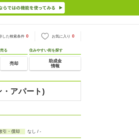
0
0
存した検索条件
お気に入り
売る
住みやすい街を探す
助成金
売却
情報
ン・アパート)
敷引・償却
なし / -