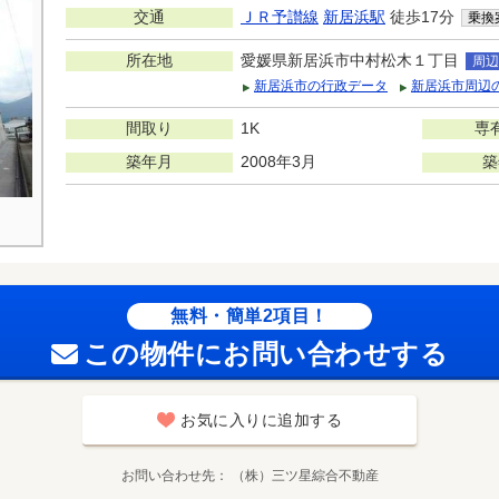
交通
ＪＲ予讃線
新居浜駅
徒歩17分
乗換
所在地
愛媛県新居浜市中村松木１丁目
周辺
新居浜市の行政データ
新居浜市周辺
間取り
1K
専
築年月
2008年3月
築
無料・簡単2項目！
この物件にお問い合わせする
お気に入りに追加する
お問い合わせ先
（株）三ツ星綜合不動産