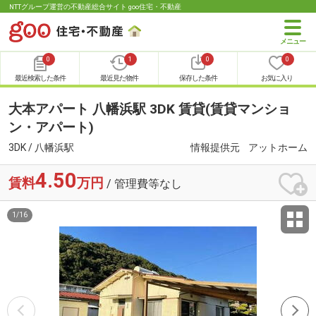
NTTグループ運営の不動産総合サイト goo住宅・不動産
0
1
0
0
最近検索した条件
最近見た物件
保存した条件
お気に入り
大本アパート 八幡浜駅 3DK 賃貸(賃貸マンショ
ン・アパート)
3DK / 八幡浜駅
情報提供元
アットホーム
4.50
賃料
万円
/ 管理費等なし
1
/
16