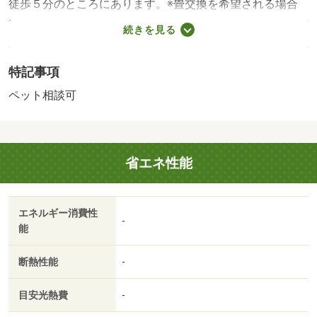
徒歩５分のところにあります。※畳交換を希望される場合
は、退去時に畳代の半額を負担して頂くこと・賃貸保証
続きを見る
等：加入要（初回保証料：月額賃料等の５０％（最低保証
料：２０，０００円）、更新保証料（毎月）：月額賃料等
特記事項
の１．５％（最低保証料：５００円））・ペット条件：小
型犬可・◆即時入居可◆ペット可物件！（猫のみ）・・・
ペット相談可
お問い合わせは（株）南予まで
省エネ性能
エネルギー消費性
-
能
断熱性能
-
目安光熱費
-