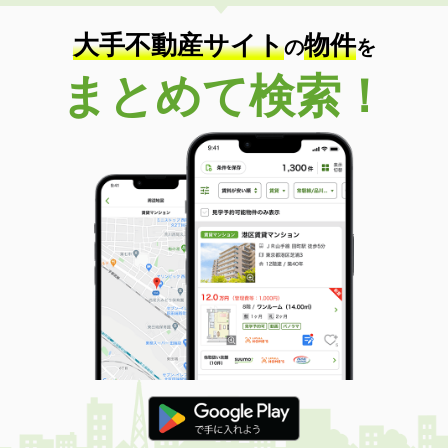
大手不動産サイト
物件
の
を
まとめて検索！