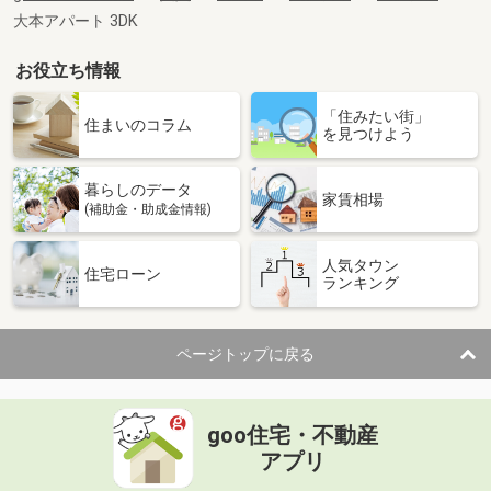
大本アパート 3DK
お役立ち情報
「住みたい街」
住まいのコラム
を見つけよう
暮らしのデータ
家賃相場
(補助金・助成金情報)
人気タウン
住宅ローン
ランキング
ページトップに戻る
goo住宅・不動産
アプリ