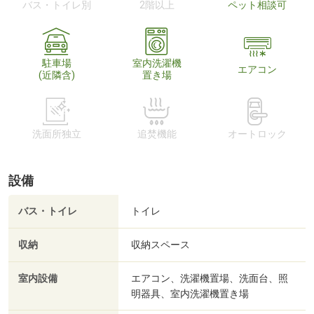
バス・トイレ別
2階以上
ペット相談可
駐車場
室内洗濯機
エアコン
(近隣含)
置き場
洗面所独立
追焚機能
オートロック
設備
バス・トイレ
トイレ
収納
収納スペース
室内設備
エアコン、洗濯機置場、洗面台、照
明器具、室内洗濯機置き場