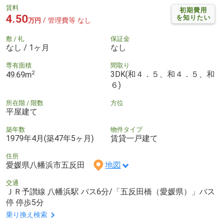
賃料
初期費用
4.50
を知りたい
/ 管理費等 なし
万円
敷 / 礼
保証金
なし / 1ヶ月
なし
専有面積
間取り
2
3DK(和４．５、和４．５、和
49.69m
６)
所在階 / 階数
方位
平屋建て
築年数
物件タイプ
1979年4月(築47年5ヶ月)
賃貸一戸建て
住所
愛媛県八幡浜市五反田
地図
交通
ＪＲ予讃線 八幡浜駅 バス6分/「五反田橋（愛媛県）」バス
停 停歩5分
乗り換え検索